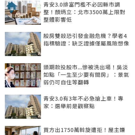
青安3.0排富門檻不必因縣市調
整！顏炳立：北市3500萬上限對
整體影響低
股房雙殺恐引發金融危機？學者4
指標驗證：缺乏證據僅屬風險想像
頭期款投股市...慘被洗出場！吳淡
如點「一生至少要有間房」：景氣
弱仍可自住等翻轉
青安3.0有3年不必急搶上車！專
家：選舉前是觀察點
買方出1750萬斡旋遭拒！屋主嫌