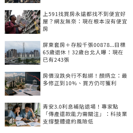
上591找買房永遠都找不到便宜好
屋？網友無奈：現在根本沒有便宜
房
屏東套房＋存股千張00878...目標
65歲退休！32歲台北人曝：現在
已有243張
房價沒跌央行不鬆綁！顏炳立：最
多修正到10%、買方仍可獲利
青安3.0利息補貼退場！專家點
「傳產還款能力需關注」：科技業
支撐整體違約風險低