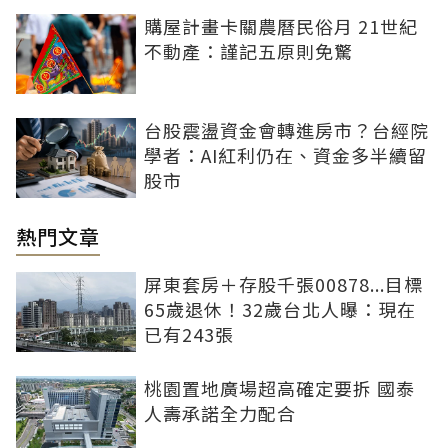
購屋計畫卡關農曆民俗月 21世紀
不動產：謹記五原則免驚
台股震盪資金會轉進房市？台經院
學者：AI紅利仍在、資金多半續留
股市
熱門文章
屏東套房＋存股千張00878...目標
65歲退休！32歲台北人曝：現在
已有243張
桃園置地廣場超高確定要拆 國泰
人壽承諾全力配合