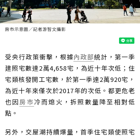
房市示意圖／記者游智文攝影
受央行政策衝擊，根據
內政部
統計，第一季
建照宅數達2萬4,658宅，為近十年次低；住
宅類核發開工宅數，於第一季達2萬920宅，
為近十年來僅次於2017年的次低。都更危老
也因
房市
冷而熄火，拆照數量降至相對低
點。
另外，交屋潮持續爆量，首季住宅類使照宅