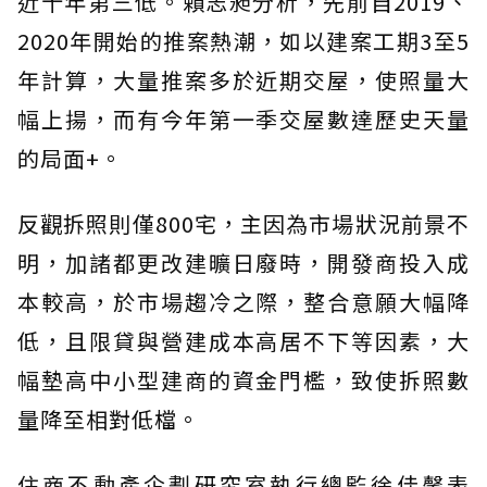
近十年第三低。賴志昶分析，先前自2019、
2020年開始的推案熱潮，如以建案工期3至5
年計算，大量推案多於近期交屋，使照量大
幅上揚，而有今年第一季交屋數達歷史天量
的局面+。
反觀拆照則僅800宅，主因為市場狀況前景不
明，加諸都更改建曠日廢時，開發商投入成
本較高，於市場趨冷之際，整合意願大幅降
低，且限貸與營建成本高居不下等因素，大
幅墊高中小型建商的資金門檻，致使拆照數
量降至相對低檔。
住商不動產企劃研究室執行總監徐佳馨表