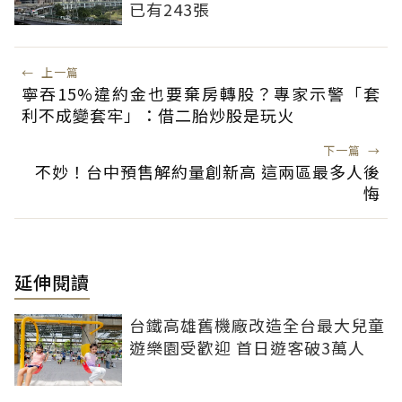
已有243張
←
上一篇
寧吞15%違約金也要棄房轉股？專家示警「套
利不成變套牢」：借二胎炒股是玩火
下一篇
→
不妙！台中預售解約量創新高 這兩區最多人後
悔
延伸閱讀
台鐵高雄舊機廠改造全台最大兒童
遊樂園受歡迎 首日遊客破3萬人