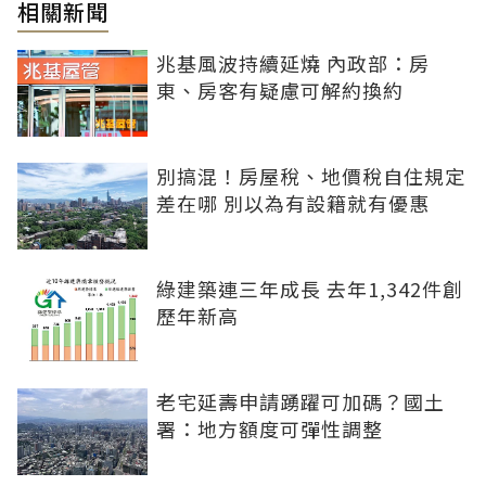
相關新聞
兆基風波持續延燒 內政部：房
東、房客有疑慮可解約換約
別搞混！房屋稅、地價稅自住規定
差在哪 別以為有設籍就有優惠
綠建築連三年成長 去年1,342件創
歷年新高
老宅延壽申請踴躍可加碼？國土
署：地方額度可彈性調整