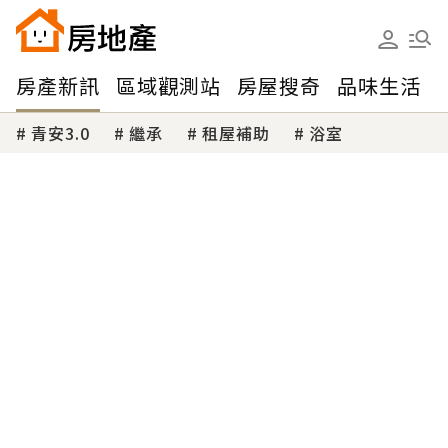
房產新訊
區域觀測站
房屋搜奇
品味生活
青安3.0
繼承
租屋補助
浴室