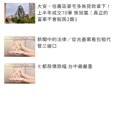
大安、信義區豪宅多無貸款拿下！
上半年成交70筆 張旭嵐：真正的
富豪不會股房2選1
新聞中的法律／從兆基案看包租代
管三破口
七都房價跌幅 台中最嚴重