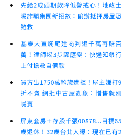
先給2成頭期款降低警戒心！地政士
曝詐騙集團新招數：偷辦抵押房屋恐
難救
基泰大直爛尾建商判退千萬再賠百
萬！律師揭3步驟應變：快通知銀行
止付搶救自備款
買方出1750萬斡旋遭拒！屋主嫌打9
折不賣 網批中古屋亂象：惜售就別
喊賣
屏東套房＋存股千張00878...目標65
歲退休！32歲台北人曝：現在已有2