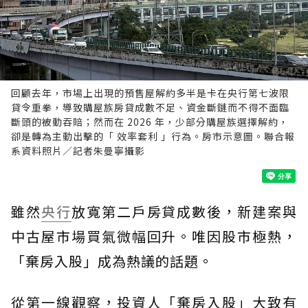
回顧去年，市場上出現的預售屋解約多半是卡在央行第七波限
貸令重拳，導致購屋族房貸成數不足、資金斷鏈而不得不面臨
斷頭的被動吞賠；然而在 2026 年，少部分購屋族選擇解約，
卻是轉為主動出擊的「 效率套利 」行為。房市示意圖。聯合報
系資料照片／記者朱曼寧攝影
雖然
央行
放寬第二戶房貸成數後，新建案與
中古屋市場買氣微幅回升。唯因股市極熱，
「棄房入股」成為熱議的話題。
從第一線觀察，投資人「棄房入股」大致有