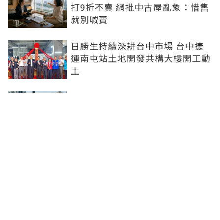
打9折不賣 網批中古屋亂象：惜售
就別喊賣
日勝生持續深耕台中市場 台中捷
運南屯站土地開發共構大樓開工動
土
青安3.0排富掀爭議！高薪族喊
「像被懲罰」 網友正反意見吵翻
進門前先按鈴！鬼門將開、房仲教
賞屋簽約避邪三招