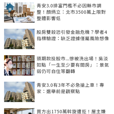
青安3.0排富門檻不必因縣市調
整！顏炳立：北市3500萬上限對
整體影響低
股房雙殺恐引發金融危機？學者4
指標驗證：缺乏證據僅屬風險想像
頭期款投股市...慘被洗出場！吳淡
如點「一生至少要有間房」：景氣
弱仍可自住等翻轉
青安3.0有3年不必急搶上車！專
家：選舉前是觀察點
買方出1750萬斡旋遭拒！屋主嫌