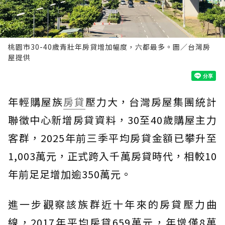
桃園市30-40歲青壯年房貸增加幅度，六都最多。圖／台灣房
屋提供
年輕購屋族
房貸
壓力大，台灣房屋集團統計
聯徵中心新增房貸資料，30至40歲購屋主力
客群，2025年前三季平均房貸金額已攀升至
1,003萬元，正式跨入千萬房貸時代，相較10
年前足足增加逾350萬元。
進一步觀察該族群近十年來的房貸壓力曲
線，2017年平均房貸659萬元，年增僅8萬