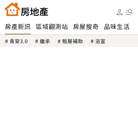
房產新訊
區域觀測站
房屋搜奇
品味生活
青安3.0
繼承
租屋補助
浴室