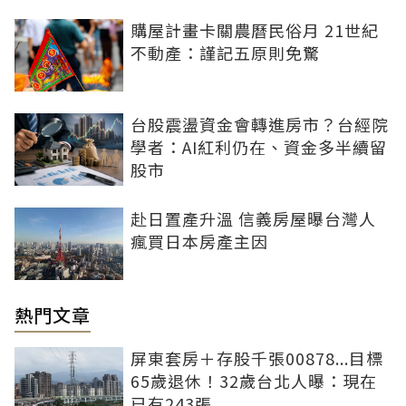
購屋計畫卡關農曆民俗月 21世紀
不動產：謹記五原則免驚
台股震盪資金會轉進房市？台經院
學者：AI紅利仍在、資金多半續留
股市
赴日置產升溫 信義房屋曝台灣人
瘋買日本房產主因
熱門文章
屏東套房＋存股千張00878...目標
65歲退休！32歲台北人曝：現在
已有243張