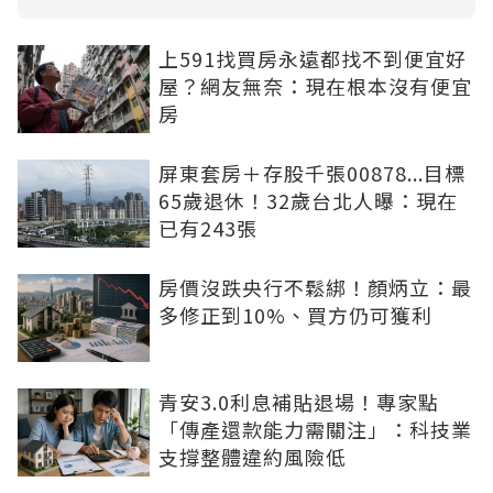
上591找買房永遠都找不到便宜好
屋？網友無奈：現在根本沒有便宜
房
屏東套房＋存股千張00878...目標
65歲退休！32歲台北人曝：現在
已有243張
房價沒跌央行不鬆綁！顏炳立：最
多修正到10%、買方仍可獲利
青安3.0利息補貼退場！專家點
「傳產還款能力需關注」：科技業
支撐整體違約風險低