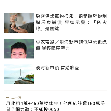
房客保證寵物很乖！退租牆壁慘刮
爛房東崩潰 專家示警：「防火
線」是關鍵
專家帶路／淡海新市鎮低單價低總
價 減輕購屋壓力
淡海新市鎮 首購族愛
←
上一篇
月收租4萬+460萬退休金！他糾結該還160萬房
貸？網力勸：不如投0050