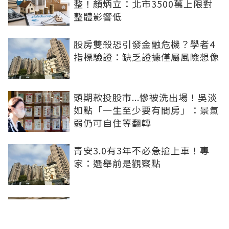
整！顏炳立：北市3500萬上限對
整體影響低
股房雙殺恐引發金融危機？學者4
指標驗證：缺乏證據僅屬風險想像
頭期款投股市...慘被洗出場！吳淡
如點「一生至少要有間房」：景氣
弱仍可自住等翻轉
青安3.0有3年不必急搶上車！專
家：選舉前是觀察點
買方出1750萬斡旋遭拒！屋主嫌
打9折不賣 網批中古屋亂象：惜售