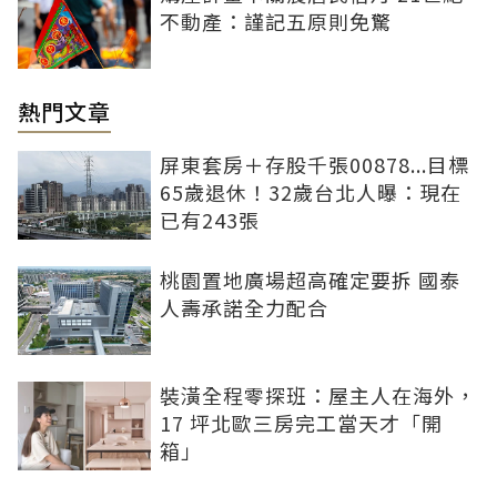
不動產：謹記五原則免驚
熱門文章
屏東套房＋存股千張00878...目標
65歲退休！32歲台北人曝：現在
已有243張
桃園置地廣場超高確定要拆 國泰
人壽承諾全力配合
裝潢全程零探班：屋主人在海外，
17 坪北歐三房完工當天才「開
箱」