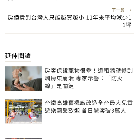
下一篇
→
房價貴到台灣人只能越買越小 11年來平均減少1
1坪
延伸閱讀
房客保證寵物很乖！退租牆壁慘刮
爛房東崩潰 專家示警：「防火
線」是關鍵
台鐵高雄舊機廠改造全台最大兒童
遊樂園受歡迎 首日遊客破3萬人