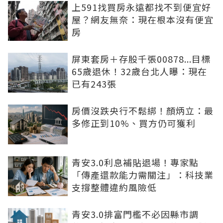
上591找買房永遠都找不到便宜好
屋？網友無奈：現在根本沒有便宜
房
屏東套房＋存股千張00878...目標
65歲退休！32歲台北人曝：現在
已有243張
房價沒跌央行不鬆綁！顏炳立：最
多修正到10%、買方仍可獲利
青安3.0利息補貼退場！專家點
「傳產還款能力需關注」：科技業
支撐整體違約風險低
青安3.0排富門檻不必因縣市調