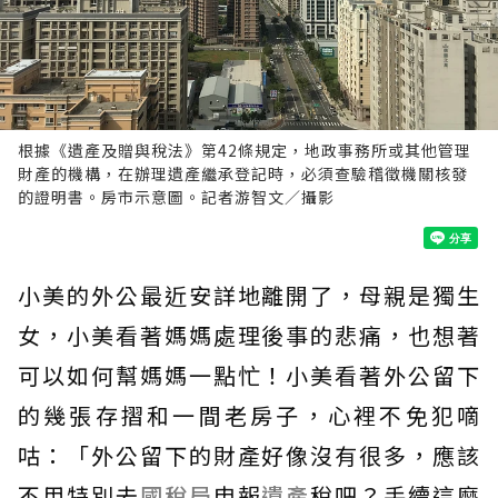
根據《遺產及贈與稅法》第42條規定，地政事務所或其他管理
財產的機構，在辦理遺產繼承登記時，必須查驗稽徵機關核發
的證明書。房市示意圖。記者游智文／攝影
小美的外公最近安詳地離開了，母親是獨生
女，小美看著媽媽處理後事的悲痛，也想著
可以如何幫媽媽一點忙！小美看著外公留下
的幾張存摺和一間老房子，心裡不免犯嘀
咕：「外公留下的財產好像沒有很多，應該
不用特別去
國稅局
申報
遺產
稅吧？手續這麼