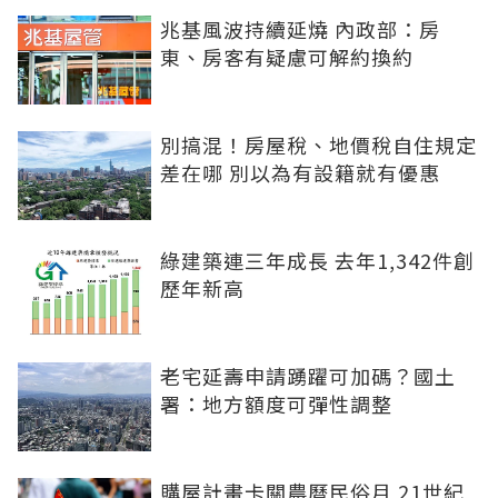
兆基風波持續延燒 內政部：房
東、房客有疑慮可解約換約
別搞混！房屋稅、地價稅自住規定
差在哪 別以為有設籍就有優惠
綠建築連三年成長 去年1,342件創
歷年新高
老宅延壽申請踴躍可加碼？國土
署：地方額度可彈性調整
購屋計畫卡關農曆民俗月 21世紀