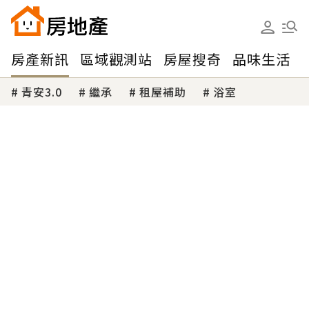
房產新訊
區域觀測站
房屋搜奇
品味生活
青安3.0
繼承
租屋補助
浴室