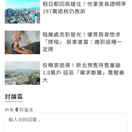
假日都回高雄住！他拿里長證明爭
197萬退稅仍敗訴
租屋處亮到發光！優質房客想求
「降租」 房東激賞：遇到這種一
定降
投機客退場！新北預售待售量破
1.8萬戶 這區「需求斷層」賣壓最
大
討論區
共有
0
則留言