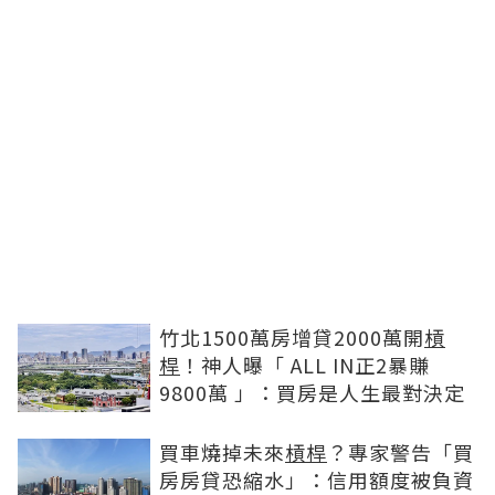
竹北1500萬房增貸2000萬開
槓
桿
！神人曝「 ALL IN正2暴賺
9800萬 」：買房是人生最對決定
買車燒掉未來
槓桿
？專家警告「買
房房貸恐縮水」：信用額度被負資