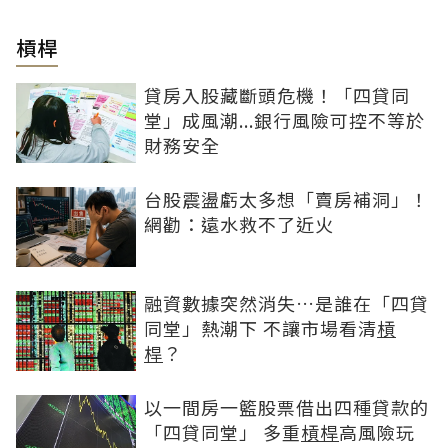
槓桿
貸房入股藏斷頭危機！「四貸同
堂」成風潮...銀行風險可控不等於
財務安全
台股震盪虧太多想「賣房補洞」！
網勸：遠水救不了近火
融資數據突然消失…是誰在「四貸
同堂」熱潮下 不讓市場看清
槓
桿
？
以一間房一籃股票借出四種貸款的
「四貸同堂」 多重
槓桿
高風險玩