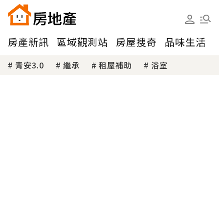
房產新訊
區域觀測站
房屋搜奇
品味生活
青安3.0
繼承
租屋補助
浴室