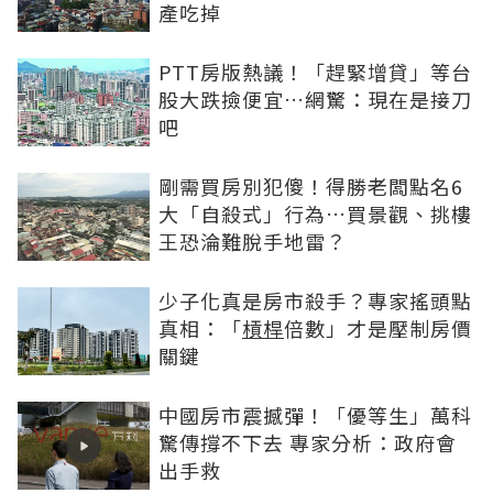
產吃掉
PTT房版熱議！「趕緊增貸」等台
股大跌撿便宜…網驚：現在是接刀
吧
剛需買房別犯傻！得勝老闆點名6
大「自殺式」行為…買景觀、挑樓
王恐淪難脫手地雷？
少子化真是房市殺手？專家搖頭點
真相：「
槓桿
倍數」才是壓制房價
關鍵
中國房市震撼彈！「優等生」萬科
驚傳撐不下去 專家分析：政府會
出手救