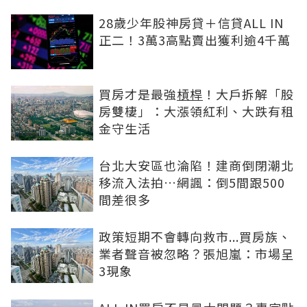
28歲少年股神房貸＋信貸ALL IN
正二！3萬3高點賣出獲利逾4千萬
買房才是最強
槓桿
！大戶拆解「股
房雙棲」：大漲領紅利、大跌有租
金守生活
台北大安區也淪陷！建商倒閉潮北
移流入法拍…網諷：倒5間跟500
間差很多
政策短期不會轉向救市...買房族、
業者聲音被忽略？張旭嵐：市場呈
3現象