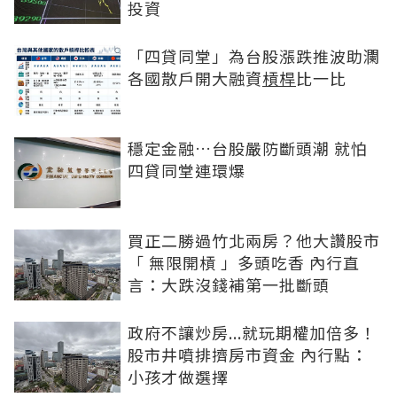
投資
「四貸同堂」為台股漲跌推波助瀾
各國散戶開大融資
槓桿
比一比
穩定金融…台股嚴防斷頭潮 就怕
四貸同堂連環爆
買正二勝過竹北兩房？他大讚股市
「 無限開槓 」多頭吃香 內行直
言：大跌沒錢補第一批斷頭
政府不讓炒房...就玩期權加倍多！
股市井噴排擠房市資金 內行點：
小孩才做選擇