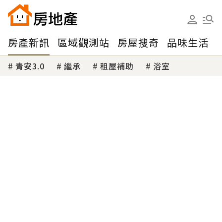
房產新訊
區域觀測站
房屋搜奇
品味生活
青安3.0
繼承
租屋補助
浴室