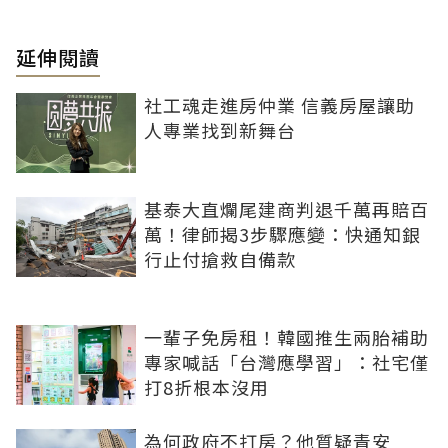
延伸閱讀
社工魂走進房仲業 信義房屋讓助
人專業找到新舞台
基泰大直爛尾建商判退千萬再賠百
萬！律師揭3步驟應變：快通知銀
行止付搶救自備款
一輩子免房租！韓國推生兩胎補助
專家喊話「台灣應學習」：社宅僅
打8折根本沒用
為何政府不打房？他質疑青安