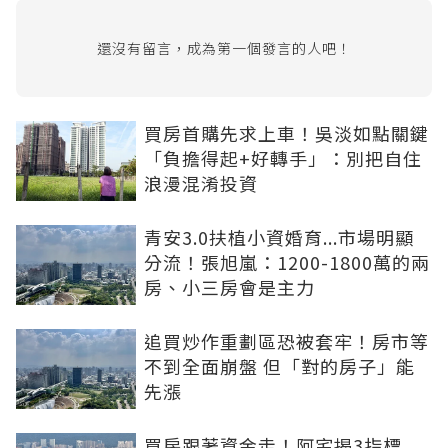
還沒有留言，成為第一個發言的人吧！
買房首購先求上車！吳淡如點關鍵
「負擔得起+好轉手」：別把自住
浪漫混淆投資
青安3.0扶植小資婚育...市場明顯
分流！張旭嵐：1200-1800萬的兩
房、小三房會是主力
追買炒作重劃區恐被套牢！房市等
不到全面崩盤 但「對的房子」能
先漲
買房跟著資金走！阿宅揭3指標