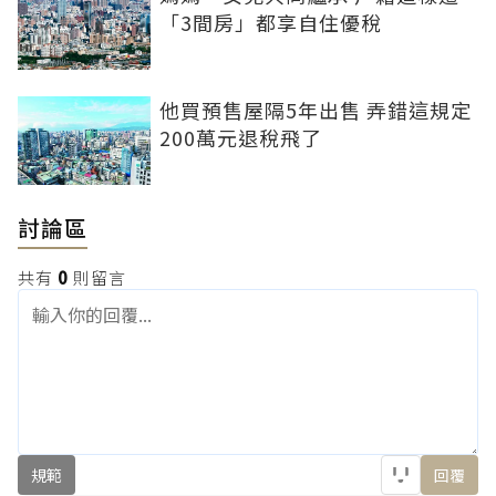
「3間房」都享自住優稅
他買預售屋隔5年出售 弄錯這規定
200萬元退稅飛了
討論區
共有
0
則留言
規範
回覆