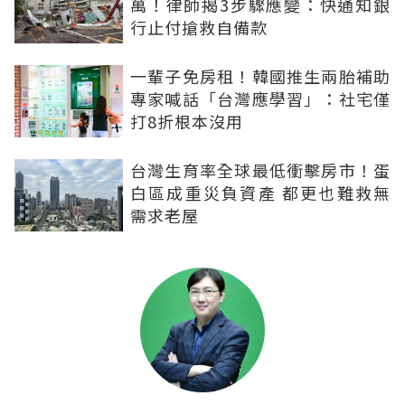
萬！律師揭3步驟應變：快通知銀
行止付搶救自備款
一輩子免房租！韓國推生兩胎補助
專家喊話「台灣應學習」：社宅僅
打8折根本沒用
台灣生育率全球最低衝擊房市！蛋
白區成重災負資產 都更也難救無
需求老屋