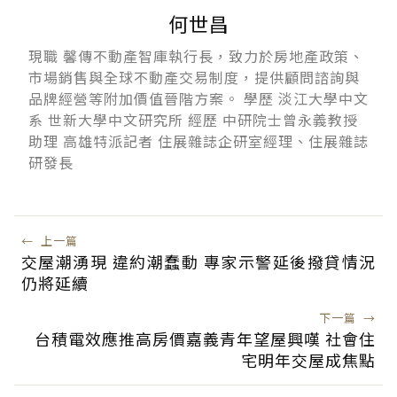
何世昌
現職 馨傳不動產智庫執行長，致力於房地產政策、
市場銷售與全球不動產交易制度，提供顧問諮詢與
品牌經營等附加價值晉階方案。 學歷 淡江大學中文
系 世新大學中文研究所 經歷 中研院士曾永義教授
助理 高雄特派記者 住展雜誌企研室經理、住展雜誌
研發長
←
上一篇
交屋潮湧現 違約潮蠢動 專家示警延後撥貸情況
仍將延續
下一篇
→
台積電效應推高房價嘉義青年望屋興嘆 社會住
宅明年交屋成焦點