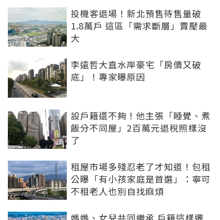
投機客退場！新北預售待售量破
1.8萬戶 這區「需求斷層」賣壓最
大
李遠哲大直水岸豪宅「房價又破
底」！專家曝原因
設戶籍還不夠！他主張「睡覺、煮
飯分不同屋」2百萬元退稅照樣沒
了
租屋市場多殘忍老了才知道！包租
公曝「有小孩家庭是首選」：寧可
不租老人也別自找麻煩
媽媽、女兒共同繼承 戶籍這樣遷