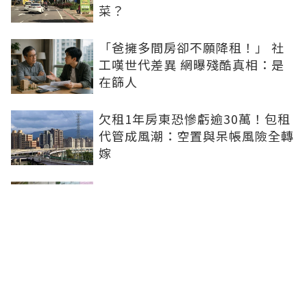
菜？
「爸擁多間房卻不願降租！」 社
工嘆世代差異 網曝殘酷真相：是
在篩人
欠租1年房東恐慘虧逾30萬！包租
代管成風潮：空置與呆帳風險全轉
嫁
租屋退租點交...房東房客觀念大不
同！3大爭端曝：牆面油漆、沙發
賠償最常鬧翻
投機客退場！新北預售待售量破
1.8萬戶 這區「需求斷層」賣壓最
大