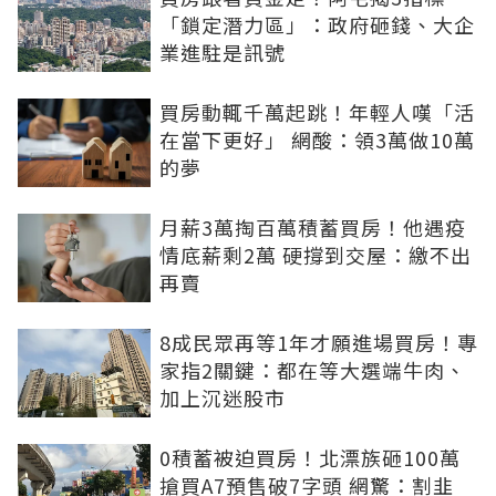
「鎖定潛力區」：政府砸錢、大企
業進駐是訊號
買房動輒千萬起跳！年輕人嘆「活
在當下更好」 網酸：領3萬做10萬
的夢
月薪3萬掏百萬積蓄買房！他遇疫
情底薪剩2萬 硬撐到交屋：繳不出
再賣
8成民眾再等1年才願進場買房！專
家指2關鍵：都在等大選端牛肉、
加上沉迷股市
0積蓄被迫買房！北漂族砸100萬
搶買A7預售破7字頭 網驚：割韭