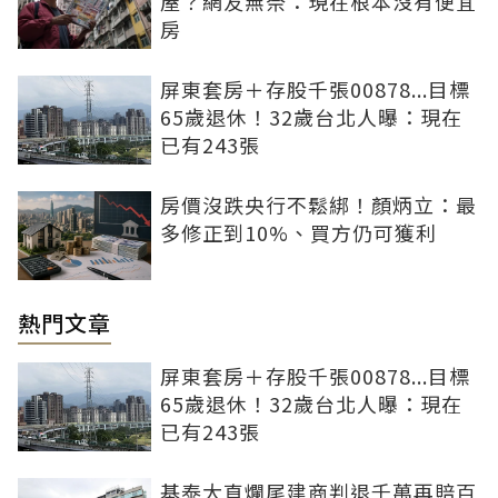
屋？網友無奈：現在根本沒有便宜
房
屏東套房＋存股千張00878...目標
65歲退休！32歲台北人曝：現在
已有243張
房價沒跌央行不鬆綁！顏炳立：最
多修正到10%、買方仍可獲利
熱門文章
屏東套房＋存股千張00878...目標
65歲退休！32歲台北人曝：現在
已有243張
基泰大直爛尾建商判退千萬再賠百