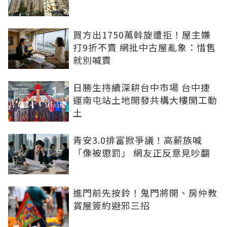
買方出1750萬斡旋遭拒！屋主嫌
打9折不賣 網批中古屋亂象：惜售
就別喊賣
日勝生持續深耕台中市場 台中捷
運南屯站土地開發共構大樓開工動
土
青安3.0排富掀爭議！高薪族喊
「像被懲罰」 網友正反意見吵翻
進門前先按鈴！鬼門將開、房仲教
賞屋簽約避邪三招