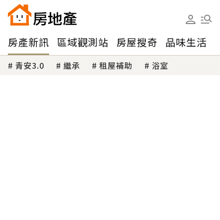
房產新訊
區域觀測站
房屋搜奇
品味生活
青安3.0
繼承
租屋補助
浴室