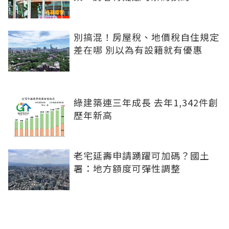
別搞混！房屋稅、地價稅自住規定
差在哪 別以為有設籍就有優惠
綠建築連三年成長 去年1,342件創
歷年新高
老宅延壽申請踴躍可加碼？國土
署：地方額度可彈性調整