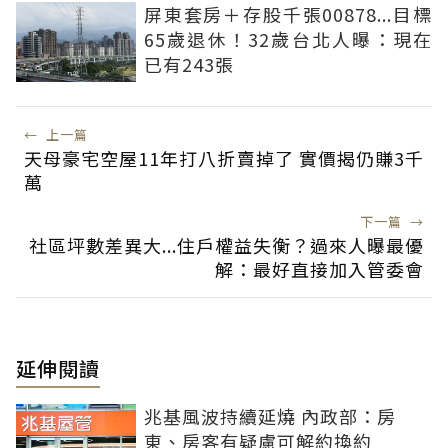
屏東套房＋存股千張00878...目標
65歲退休！32歲台北人曝：現在
已有243張
←
上一篇
天母豪宅空屋11年打八折賣掉了 實價揭仍賺3千
萬
下一篇
→
社區坪數差異大...住戶權益失衡？過來人曝最優
解：最好直接加入管委會
延伸閱讀
兆基風波持續延燒 內政部：房
東、房客有疑慮可解約換約