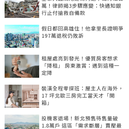
萬！律師揭3步驟應變：快通知銀
行止付搶救自備款
假日都回高雄住！他拿里長證明爭
197萬退稅仍敗訴
租屋處亮到發光！優質房客想求
「降租」 房東激賞：遇到這種一
定降
裝潢全程零探班：屋主人在海外，
17 坪北歐三房完工當天才「開
箱」
投機客退場！新北預售待售量破
1.8萬戶 這區「需求斷層」賣壓最