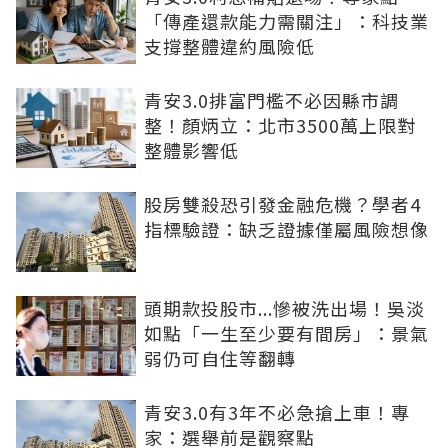
「傳產還款能力需關注」：科技業
支撐整體違約風險低
青安3.0排富門檻不必因縣市調
整！顏炳立：北市3500萬上限對
整體影響低
股房雙殺恐引發金融危機？學者4
指標驗證：缺乏證據僅屬風險想像
頭期款投股市...慘被洗出場！吳淡
如點「一生至少要有間房」：景氣
弱仍可自住等翻轉
青安3.0有3年不必急搶上車！專
家：選舉前是觀察點