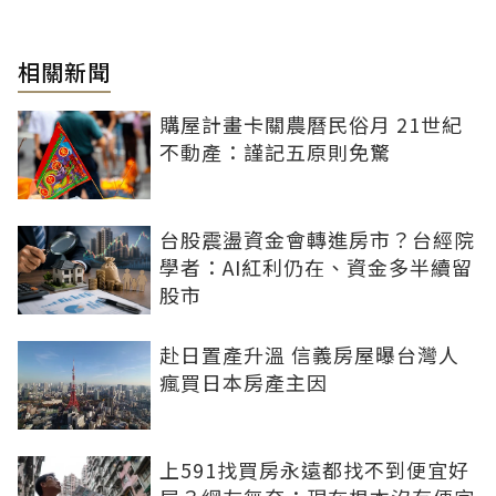
相關新聞
購屋計畫卡關農曆民俗月 21世紀
不動產：謹記五原則免驚
台股震盪資金會轉進房市？台經院
學者：AI紅利仍在、資金多半續留
股市
赴日置產升溫 信義房屋曝台灣人
瘋買日本房產主因
上591找買房永遠都找不到便宜好