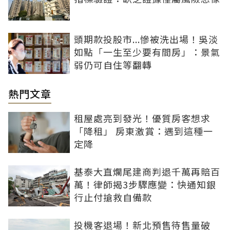
頭期款投股市...慘被洗出場！吳淡
如點「一生至少要有間房」：景氣
弱仍可自住等翻轉
熱門文章
租屋處亮到發光！優質房客想求
「降租」 房東激賞：遇到這種一
定降
基泰大直爛尾建商判退千萬再賠百
萬！律師揭3步驟應變：快通知銀
行止付搶救自備款
投機客退場！新北預售待售量破