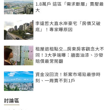
1.8萬戶 這區「需求斷層」賣壓最
大
李遠哲大直水岸豪宅「房價又破
底」！專家曝原因
租屋退租點交...房東房客觀念大不
同！3大爭端曝：牆面油漆、沙發
賠償最常鬧翻
資金沒回流！新案市場陷最慘時
刻、一周賣不到1戶
討論區