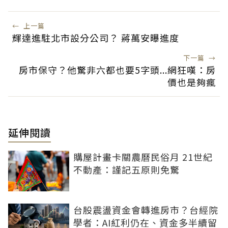
←
上一篇
輝達進駐北市設分公司？ 蔣萬安曝進度
下一篇
→
房市保守？他驚非六都也要5字頭...網狂嘆：房
價也是夠瘋
延伸閱讀
購屋計畫卡關農曆民俗月 21世紀
不動產：謹記五原則免驚
台股震盪資金會轉進房市？台經院
學者：AI紅利仍在、資金多半續留