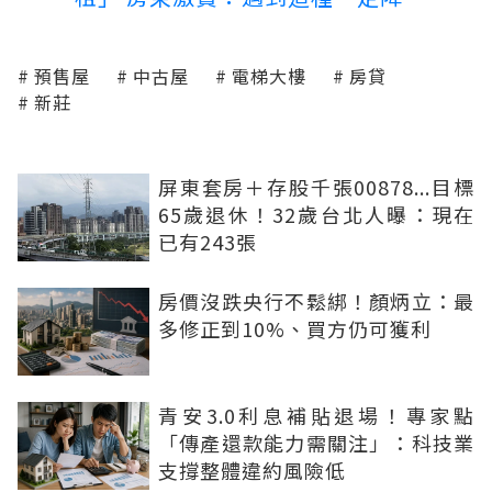
預售屋
中古屋
電梯大樓
房貸
新莊
屏東套房＋存股千張00878...目標
65歲退休！32歲台北人曝：現在
已有243張
房價沒跌央行不鬆綁！顏炳立：最
多修正到10%、買方仍可獲利
青安3.0利息補貼退場！專家點
「傳產還款能力需關注」：科技業
支撐整體違約風險低