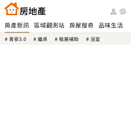
房產新訊
區域觀測站
房屋搜奇
品味生活
青安3.0
繼承
租屋補助
浴室