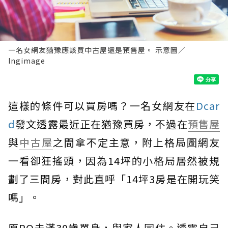
一名女網友猶豫應該買中古屋還是預售屋。 示意圖／
Ingimage
這樣的條件可以買房嗎？一名女網友在
Dcar
d
發文透露最近正在猶豫買房，不過在
預售屋
與
中古屋
之間拿不定主意，附上格局圖網友
一看卻狂搖頭，因為14坪的小格局居然被規
劃了三間房，對此直呼「14坪3房是在開玩笑
嗎」。
原PO未滿30歲單身，與家人同住。透露自己