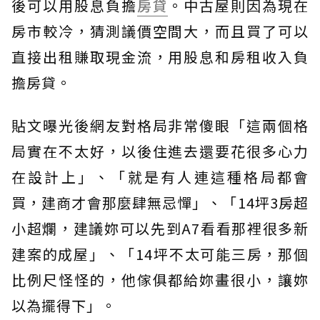
後可以用股息負擔
房貸
。中古屋則因為現在
房市較冷，猜測議價空間大，而且買了可以
直接出租賺取現金流，用股息和房租收入負
擔房貸。
貼文曝光後網友對格局非常傻眼「這兩個格
局實在不太好，以後住進去還要花很多心力
在設計上」、「就是有人連這種格局都會
買，建商才會那麼肆無忌憚」、「14坪3房超
小超爛，建議妳可以先到A7看看那裡很多新
建案的成屋」、「14坪不太可能三房，那個
比例尺怪怪的，他傢俱都給妳畫很小，讓妳
以為擺得下」。