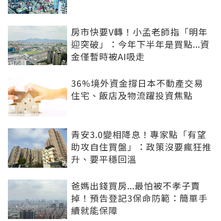
房市快要V轉！小孟老師指「明年
迎突破」：今年下半年是買點...資
金僅暫時被AI吸走
36%境外資金撐日本不動產交易
住宅、飯店及物流躍投資焦點
青安3.0變相降息！專家點「有望
助攻自住買盤」：政策沒要瘋狂推
升、要平穩回溫
爸媽出錢買房...最怕被不孝子賣
掉！預告登記3保命防範：簡單手
續就能保障