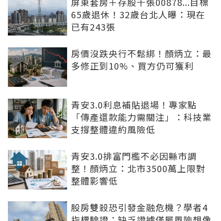
屏東套房＋存股千張00878...目標
65歲退休！32歲台北人曝：現在
已有243張
房價沒跌央行不鬆綁！顏炳立：最
多修正到10%、買方仍可獲利
青安3.0利息補貼退場！專家點
「傳產還款能力需關注」：科技業
支撐整體違約風險低
青安3.0排富門檻不必因縣市調
整！顏炳立：北市3500萬上限對
整體影響低
股房雙殺恐引發金融危機？學者4
指標驗證：缺乏證據僅屬風險想像