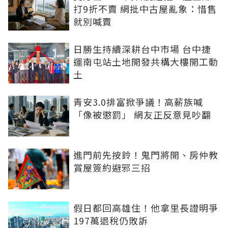
打9折不賣 網批中古屋亂象：惜售
就別喊賣
日勝生持續深耕台中市場 台中捷
運南屯站土地開發共構大樓開工動
土
青安3.0排富掀爭議！高薪族喊
「像被懲罰」 網友正反意見吵翻
進門前先按鈴！鬼門將開、房仲教
賞屋簽約避邪三招
假日都回高雄住！他拿里長證明爭
197萬退稅仍敗訴