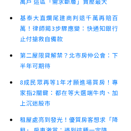
萬戶 這區「需求斷層」賣壓最大
基泰大直爛尾建商判退千萬再賠百
萬！律師揭3步驟應變：快通知銀行
止付搶救自備款
第二屋限貸解禁？北市房仲公會：下
半年可期待
8成民眾再等1年才願進場買房！專
家指2關鍵：都在等大選端牛肉、加
上沉迷股市
租屋處亮到發光！優質房客想求「降
租」 房東激賞：遇到這種一定降