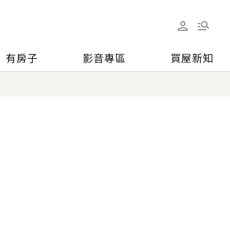
有房子
影音專區
買屋新知