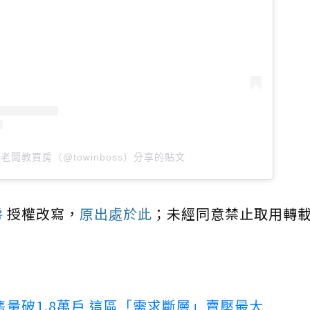
老闆教買房（@towinboss）分享的貼文
房
授權改寫，
原出處於此
；未經同意禁止取用轉
量破1.8萬戶 這區「需求斷層」賣壓最大