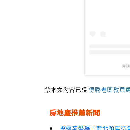
得勝
◎本文內容已獲
得勝老闆教買
房地產推薦新聞
投機客退場！新北預售待售