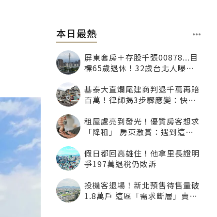
本日最熱
屏東套房＋存股千張00878...目
標65歲退休！32歲台北人曝：
現在已有243張
基泰大直爛尾建商判退千萬再賠
百萬！律師揭3步驟應變：快通
知銀行止付搶救自備款
租屋處亮到發光！優質房客想求
「降租」 房東激賞：遇到這種
一定降
假日都回高雄住！他拿里長證明
爭197萬退稅仍敗訴
投機客退場！新北預售待售量破
1.8萬戶 這區「需求斷層」賣壓
最大