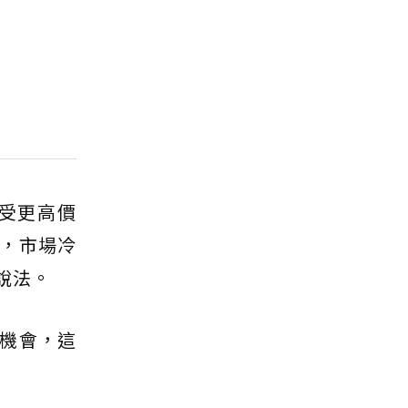
受更高價
，市場冷
說法。
機會，這