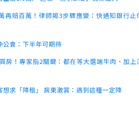
萬再賠百萬！律師揭3步驟應變：快通知銀行止
仲公會：下半年可期待
場買房！專家指2關鍵：都在等大選端牛肉、加上
客想求「降租」 房東激賞：遇到這種一定降