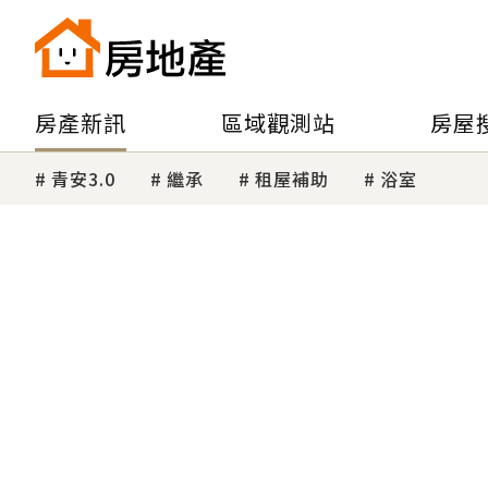
房產新訊
區域觀測站
房屋
青安3.0
繼承
租屋補助
浴室