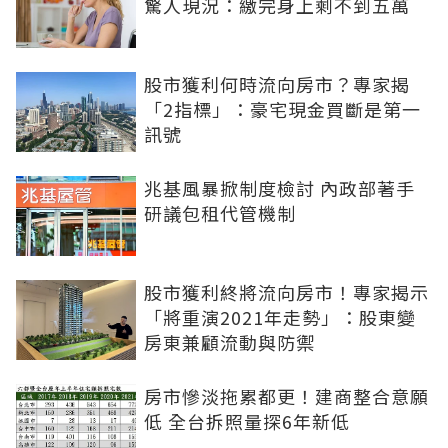
驚人現況：繳完身上剩不到五萬
股市獲利何時流向房市？專家揭
「2指標」：豪宅現金買斷是第一
訊號
兆基風暴掀制度檢討 內政部著手
研議包租代管機制
股市獲利終將流向房市！專家揭示
「將重演2021年走勢」：股東變
房東兼顧流動與防禦
房市慘淡拖累都更！建商整合意願
低 全台拆照量探6年新低