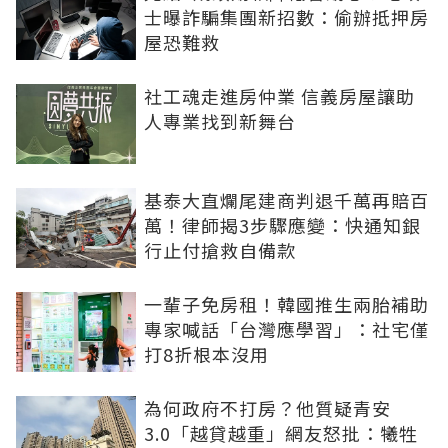
士曝詐騙集團新招數：偷辦抵押房
屋恐難救
社工魂走進房仲業 信義房屋讓助
人專業找到新舞台
基泰大直爛尾建商判退千萬再賠百
萬！律師揭3步驟應變：快通知銀
行止付搶救自備款
一輩子免房租！韓國推生兩胎補助
專家喊話「台灣應學習」：社宅僅
打8折根本沒用
為何政府不打房？他質疑青安
3.0「越貸越重」網友怒批：犧牲