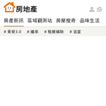
房產新訊
區域觀測站
房屋搜奇
品味生活
青安3.0
繼承
租屋補助
浴室