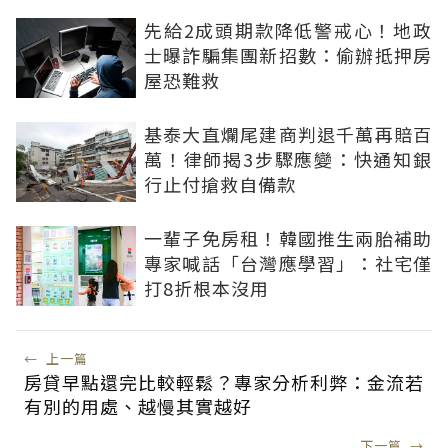
先給2成頭期款降低警戒心！地政
士曝詐騙集團新招數：偷辦抵押房
屋恐難救
基泰大直爛尾建商判退千萬再賠百
萬！律師揭3步驟應變：快通知銀
行止付搶救自備款
一輩子免房租！韓國推生兩胎補助
專家喊話「台灣應學習」：社宅僅
打8折根本沒用
←
上一篇
房貸早點還完比較輕鬆？專家分析利弊：金流若
有別的用處、越慢其實越好
下一篇
→