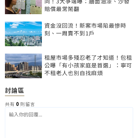
同！3大爭端曝：牆面油漆、沙發
賠償最常鬧翻
資金沒回流！新案市場陷最慘時
刻、一周賣不到1戶
租屋市場多殘忍老了才知道！包租
公曝「有小孩家庭是首選」：寧可
不租老人也別自找麻煩
討論區
共有
0
則留言