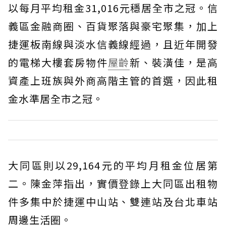
以每月平均租金31,016元穩居全市之冠。信
義區金融商圈、百貨聚落與豪宅聚集，加上
捷運板南線與淡水信義線經過，且近年開發
的電梯大樓套房物件
屋齡
新、裝潢佳，是高
資產上班族與外商高階主管的首選，因此租
金水準居全市之冠。
大同區則以29,164元的平均月租金位居第
二。陳金萍指出，實價登錄上大同區出租物
件多集中於捷運中山站、雙連站及台北車站
周邊生活圈。