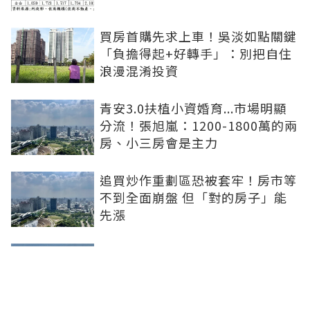
買房首購先求上車！吳淡如點關鍵
「負擔得起+好轉手」：別把自住
浪漫混淆投資
青安3.0扶植小資婚育...市場明顯
分流！張旭嵐：1200-1800萬的兩
房、小三房會是主力
追買炒作重劃區恐被套牢！房市等
不到全面崩盤 但「對的房子」能
先漲
買房跟著資金走！阿宅揭3指標
「鎖定潛力區」：政府砸錢、大企
業進駐是訊號