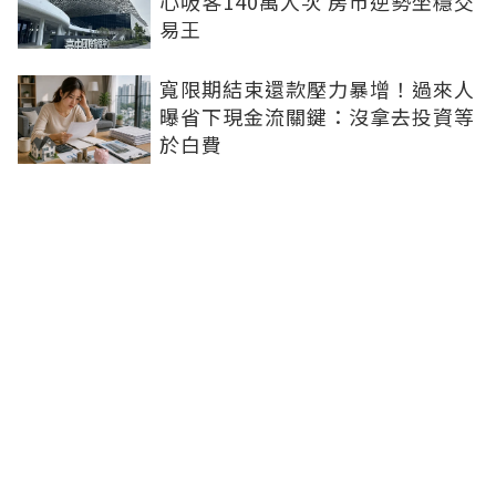
心吸客140萬人次 房市逆勢坐穩交
易王
寬限期結束還款壓力暴增！過來人
曝省下現金流關鍵：沒拿去投資等
於白費