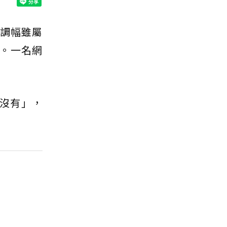
稅調幅雖屬
。一名網
像沒有」，