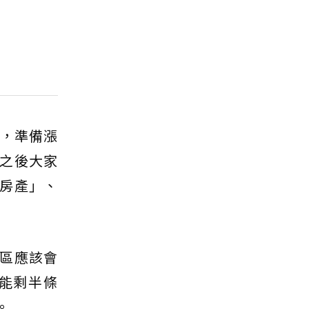
多，準備漲
之後大家
房產」、
區應該會
能剩半條
。