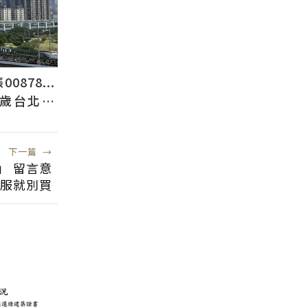
878...
2歲台北人
下一篇
→
」 留言意
服就別買