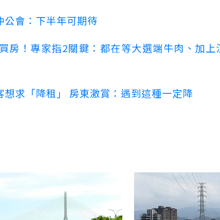
仲公會：下半年可期待
場買房！專家指2關鍵：都在等大選端牛肉、加上
客想求「降租」 房東激賞：遇到這種一定降