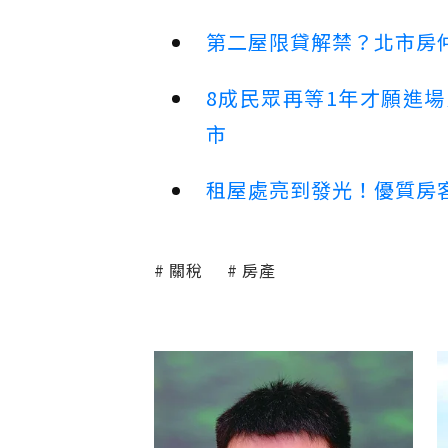
第二屋限貸解禁？北市房
8成民眾再等1年才願進
市
租屋處亮到發光！優質房
關稅
房產