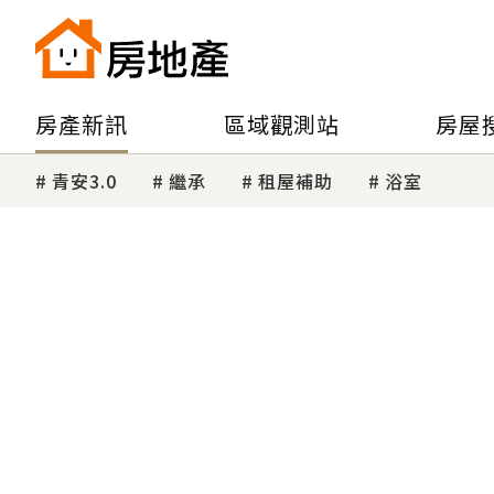
房產新訊
區域觀測站
房屋
青安3.0
繼承
租屋補助
浴室