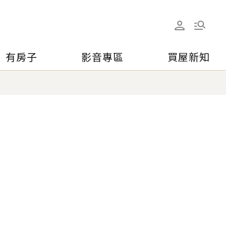
有房子
影音專區
買屋新知