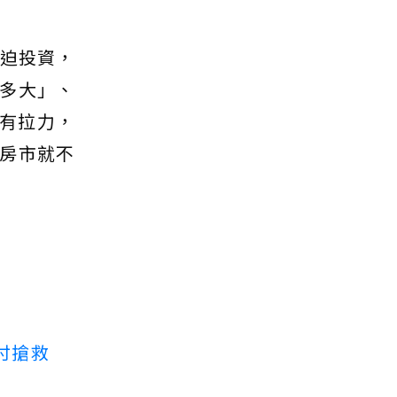
強迫投資，
多大」、
也有拉力，
房市就不
付搶救