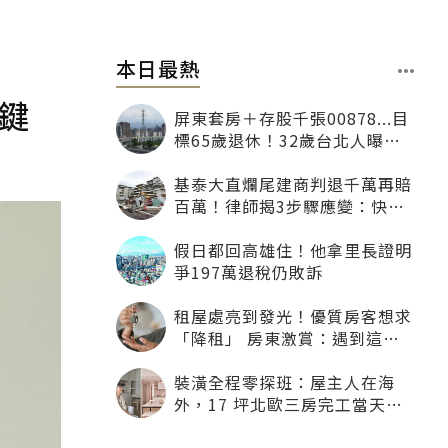
本日最熱
鍵
屏東套房＋存股千張00878...目
標65歲退休！32歲台北人曝：
現在已有243張
基泰大直爛尾建商判退千萬再賠
百萬！律師揭3步驟應變：快通
知銀行止付搶救自備款
假日都回高雄住！他拿里長證明
爭197萬退稅仍敗訴
租屋處亮到發光！優質房客想求
「降租」 房東激賞：遇到這種
一定降
裝潢全程零探班：屋主人在海
外，17 坪北歐三房完工當天才
「開箱」