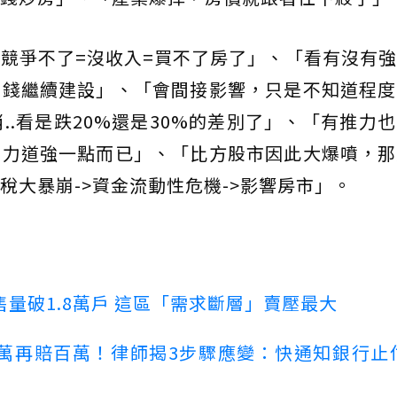
競爭不了=沒收入=買不了房了」、「看有沒有
有錢繼續建設」、「會間接影響，只是不知道程度
..看是跌20%還是30%的差別了」、「有推力
的力道強一點而已」、「比方股市因此大爆噴，那
稅大暴崩->資金流動性危機->影響房市」。
量破1.8萬戶 這區「需求斷層」賣壓最大
萬再賠百萬！律師揭3步驟應變：快通知銀行止