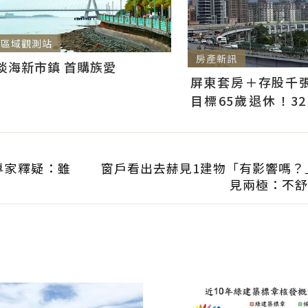
區域觀測站
房產新訊
淡海新市鎮 首購族愛
屏東套房＋存股千張00
目標65歲退休！3
曝：現在已有243張
專家釋疑：雖
窗戶看出去赫見1建物「有影響嗎？
見兩極：不舒