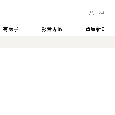
有房子
影音專區
買屋新知