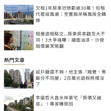
欠租1年房東恐慘虧逾30萬！包租
代管成風潮：空置與呆帳風險全轉
嫁
租屋退租點交...房東房客觀念大不
同！3大爭端曝：牆面油漆、沙發
賠償最常鬧翻
熱門文章
設戶籍還不夠！他主張「睡覺、煮
飯分不同屋」2百萬元退稅照樣沒
了
李遠哲大直水岸豪宅「房價又破
底」！專家曝原因