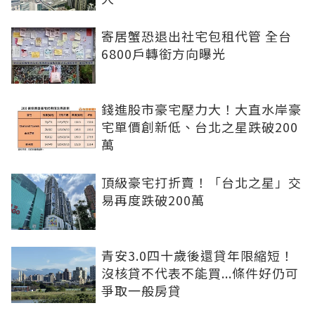
寄居蟹恐退出社宅包租代管 全台
6800戶轉銜方向曝光
錢進股市豪宅壓力大！大直水岸豪
宅單價創新低、台北之星跌破200
萬
頂級豪宅打折賣！「台北之星」交
易再度跌破200萬
青安3.0四十歲後還貸年限縮短！
沒核貸不代表不能買...條件好仍可
爭取一般房貸