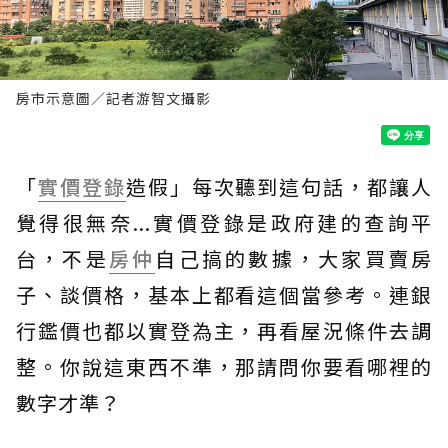
房市示意圖／記者游智文攝影
「
實價登錄
造假」每次聽到這句話，都讓人
覺得很無奈...實價登錄是政府建的查詢平
台，不是
房仲
自己搞的數據，大家買賣房
子、談價格，基本上都看這個當參考。連銀
行鑑價也都以實登為主，再看屋況條件去調
整。你說這東西不準，那請問你要看哪裡的
數字才準？