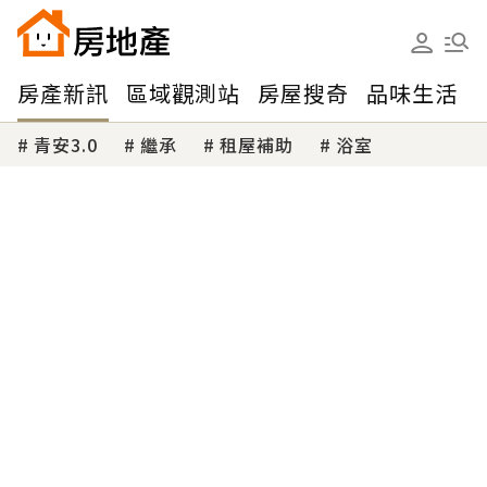
房產新訊
區域觀測站
房屋搜奇
品味生活
青安3.0
繼承
租屋補助
浴室