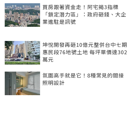
買房跟著資金走！阿宅揭3指標
「鎖定潛力區」：政府砸錢、大企
業進駐是訊號
坤悅開發再砸10億元整併台中七期
惠民段76地號土地 每坪單價達302
萬元
氛圍高手就是它！8種常見的間接
照明設計