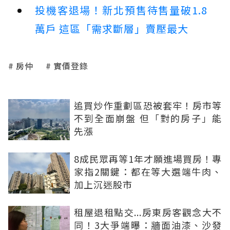
投機客退場！新北預售待售量破1.8
萬戶 這區「需求斷層」賣壓最大
房仲
實價登錄
追買炒作重劃區恐被套牢！房市等
不到全面崩盤 但「對的房子」能
先漲
8成民眾再等1年才願進場買房！專
家指2關鍵：都在等大選端牛肉、
加上沉迷股市
租屋退租點交...房東房客觀念大不
同！3大爭端曝：牆面油漆、沙發