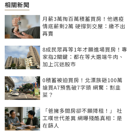
相關新聞
月薪3萬掏百萬積蓄買房！他遇疫
情底薪剩2萬 硬撐到交屋：繳不出
再賣
8成民眾再等1年才願進場買房！專
家指2關鍵：都在等大選端牛肉、
加上沉迷股市
0積蓄被迫買房！北漂族砸100萬
搶買A7預售破7字頭 網驚：割韭
菜？
「爸擁多間房卻不願降租！」 社
工嘆世代差異 網曝殘酷真相：是
在篩人