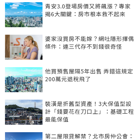
青安3.0登場房價又將飆漲？專家
揭6大關鍵：房市根本救不起來
婆家沒買房不能嫁？網吐隱形擇偶
條件：連三代存不到錢很奇怪
他買預售屋隔5年出售 弄錯這規定
200萬元退稅飛了
裝潢是折舊型資產！3大保值型設
計「錢要花在刀口上」：基礎工程
最能保值
第二屋限貸解禁？北市房仲公會：