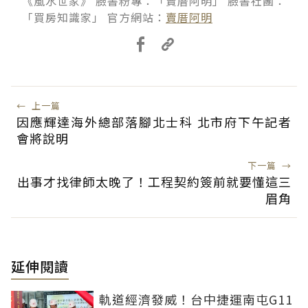
《風水世家》 臉書粉專：「賣厝阿明」 臉書社團：
「買房知識家」 官方網站：
賣厝阿明
←
上一篇
因應輝達海外總部落腳北士科 北市府下午記者
會將說明
下一篇
→
出事才找律師太晚了！工程契約簽前就要懂這三
眉角
延伸閱讀
軌道經濟發威！台中捷運南屯G11