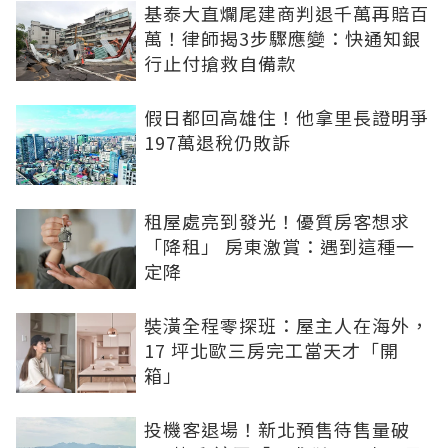
基泰大直爛尾建商判退千萬再賠百
萬！律師揭3步驟應變：快通知銀
行止付搶救自備款
假日都回高雄住！他拿里長證明爭
197萬退稅仍敗訴
租屋處亮到發光！優質房客想求
「降租」 房東激賞：遇到這種一
定降
裝潢全程零探班：屋主人在海外，
17 坪北歐三房完工當天才「開
箱」
投機客退場！新北預售待售量破