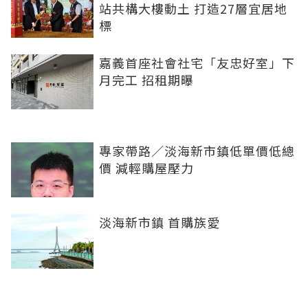
站共構大樓動土 打造27層宜居地
標
嘉義首座社會社宅「友忠好室」下
月完工 招租期曝
專家帶路／淡海新市鎮低單價低總
價 減輕購屋壓力
淡海新市鎮 首購族愛