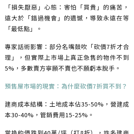
「損失厭惡」心態：害怕「買貴」的痛苦，
遠大於「錯過機會」的遺憾，導致永遠在等
「最低點」。
專家話術影響：部分名嘴鼓吹「砍價7折才合
理」，但實際上市場上真正急售的物件不到
5%，多數賣方寧願不賣也不願虧本脫手。
預售屋市場的現實：為什麼砍價7折買不到？
建商成本結構：土地成本佔35-50%，營建成
本30-40%，管銷費用15-25%。
當換約價跌到40萬/坪（打8折），許多建商