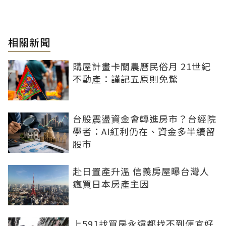
相關新聞
購屋計畫卡關農曆民俗月 21世紀
不動產：謹記五原則免驚
台股震盪資金會轉進房市？台經院
學者：AI紅利仍在、資金多半續留
股市
赴日置產升溫 信義房屋曝台灣人
瘋買日本房產主因
上591找買房永遠都找不到便宜好