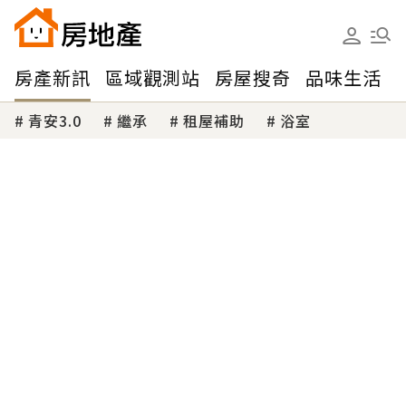
房產新訊
區域觀測站
房屋搜奇
品味生活
青安3.0
繼承
租屋補助
浴室