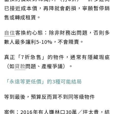
已接近成本價，再降就會虧損，寧願暫停銷
售或轉成租賃。
自住
客換約心態：除非財務出問題，否則多
數人最多讓利5-10%，不會賤賣。
真正「7折急售」的物件，通常有隱藏瑕疵
（如
貸款
問題、產權爭議）。
「永遠等更低價」的3種可能結局
等到最後，預算反而買不到同等級物件
案例：2016年有人嫌林口30萬／坪太貴，結