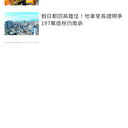
假日都回高雄住！他拿里長證明爭
197萬退稅仍敗訴
房市快要V轉！小孟老師指「明年
迎突破」：今年下半年是買點...資
金僅暫時被AI吸走
36%境外資金撐日本不動產交易
住宅、飯店及物流躍投資焦點
聯合線上公司 著作權所有 ©2025