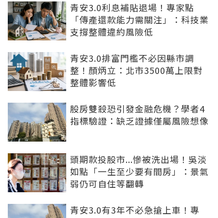
青安3.0利息補貼退場！專家點
「傳產還款能力需關注」：科技業
支撐整體違約風險低
青安3.0排富門檻不必因縣市調
整！顏炳立：北市3500萬上限對
整體影響低
股房雙殺恐引發金融危機？學者4
指標驗證：缺乏證據僅屬風險想像
頭期款投股市...慘被洗出場！吳淡
如點「一生至少要有間房」：景氣
弱仍可自住等翻轉
青安3.0有3年不必急搶上車！專