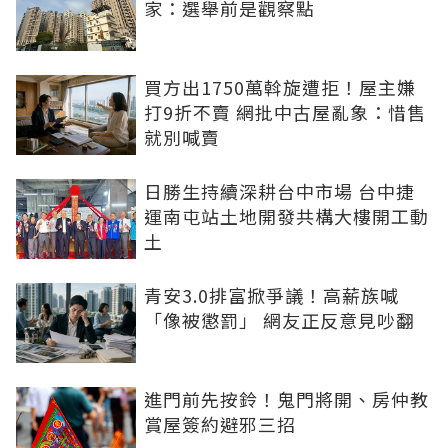
家：選舉前是觀察點
買方出1750萬斡旋遭拒！屋主嫌
打9折不賣 網批中古屋亂象：惜售
就別喊賣
日勝生持續深耕台中市場 台中捷
運南屯站土地開發共構大樓開工動
土
青安3.0排富掀爭議！高薪族喊
「像被懲罰」 網友正反意見吵翻
進門前先按鈴！鬼門將開、房仲教
賞屋簽約避邪三招