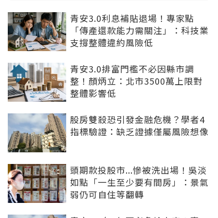
青安3.0利息補貼退場！專家點
「傳產還款能力需關注」：科技業
支撐整體違約風險低
青安3.0排富門檻不必因縣市調
整！顏炳立：北市3500萬上限對
整體影響低
股房雙殺恐引發金融危機？學者4
指標驗證：缺乏證據僅屬風險想像
頭期款投股市...慘被洗出場！吳淡
如點「一生至少要有間房」：景氣
弱仍可自住等翻轉