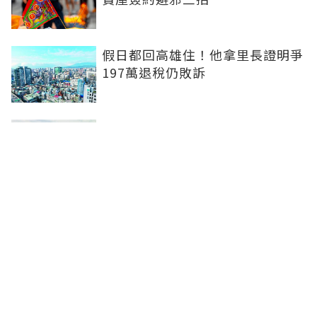
假日都回高雄住！他拿里長證明爭
197萬退稅仍敗訴
房市快要V轉！小孟老師指「明年
迎突破」：今年下半年是買點...資
金僅暫時被AI吸走
36%境外資金撐日本不動產交易
住宅、飯店及物流躍投資焦點
聯合線上公司 著作權所有 ©2025