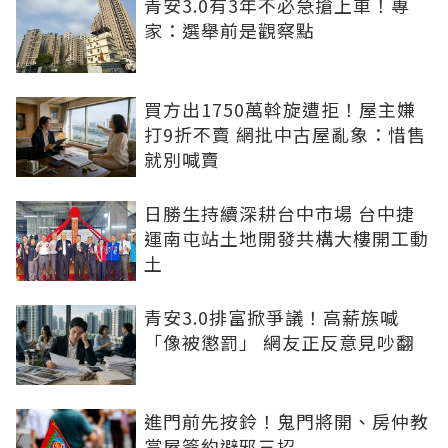
青安3.0有3年不必急搶上車！專
家：選舉前是觀察點
買方出1750萬斡旋遭拒！屋主嫌
打9折不賣 網批中古屋亂象：惜售
就別喊賣
日勝生持續深耕台中市場 台中捷
運南屯站土地開發共構大樓開工動
土
青安3.0排富掀爭議！高薪族喊
「像被懲罰」 網友正反意見吵翻
進門前先按鈴！鬼門將開、房仲教
賞屋簽約避邪三招