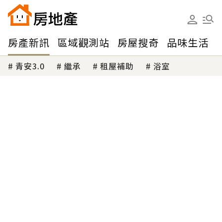
房產新訊
區域觀測站
房屋搜奇
品味生活
青安3.0
繼承
租屋補助
浴室