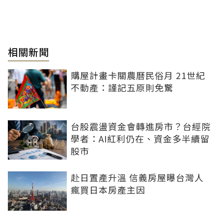
相關新聞
購屋計畫卡關農曆民俗月 21世紀
不動產：謹記五原則免驚
台股震盪資金會轉進房市？台經院
學者：AI紅利仍在、資金多半續留
股市
赴日置產升溫 信義房屋曝台灣人
瘋買日本房產主因