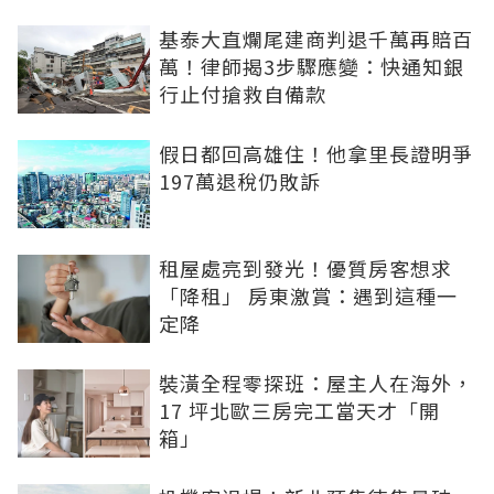
基泰大直爛尾建商判退千萬再賠百
萬！律師揭3步驟應變：快通知銀
行止付搶救自備款
假日都回高雄住！他拿里長證明爭
197萬退稅仍敗訴
租屋處亮到發光！優質房客想求
「降租」 房東激賞：遇到這種一
定降
裝潢全程零探班：屋主人在海外，
17 坪北歐三房完工當天才「開
箱」