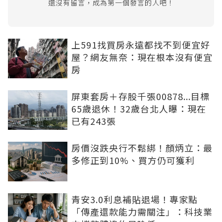
還沒有留言，成為第一個發言的人吧！
上591找買房永遠都找不到便宜好
屋？網友無奈：現在根本沒有便宜
房
屏東套房＋存股千張00878...目標
65歲退休！32歲台北人曝：現在
已有243張
房價沒跌央行不鬆綁！顏炳立：最
多修正到10%、買方仍可獲利
青安3.0利息補貼退場！專家點
「傳產還款能力需關注」：科技業