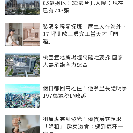
65歲退休！32歲台北人曝：現在
已有243張
裝潢全程零探班：屋主人在海外，
17 坪北歐三房完工當天才「開
箱」
桃園置地廣場超高確定要拆 國泰
人壽承諾全力配合
假日都回高雄住！他拿里長證明爭
197萬退稅仍敗訴
租屋處亮到發光！優質房客想求
「降租」 房東激賞：遇到這種一