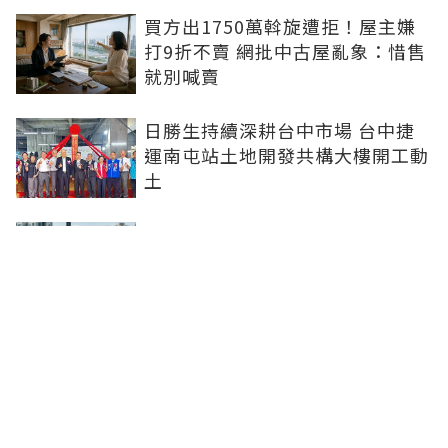
買方出1750萬斡旋遭拒！屋主嫌
打9折不賣 網批中古屋亂象：惜售
就別喊賣
日勝生持續深耕台中市場 台中捷
運南屯站土地開發共構大樓開工動
土
青安3.0排富掀爭議！高薪族喊
「像被懲罰」 網友正反意見吵翻
進門前先按鈴！鬼門將開、房仲教
賞屋簽約避邪三招