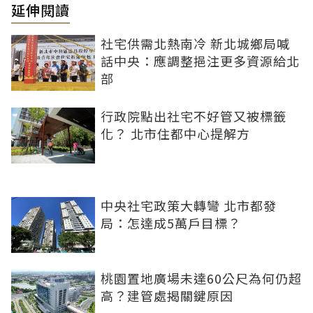
延伸閱讀
社宅供需北熱南冷 新北城鄉局喊
話中央：應調整挹注更多資源給北
部
行政院點出社宅不好管又被標籤
化？ 北市住都中心提解方
中央社宅政策大轉彎 北市都發
局：怎達成5萬戶目標？
桃園置地廣場未達60公尺為何仍超
高？建管處揭關鍵原因