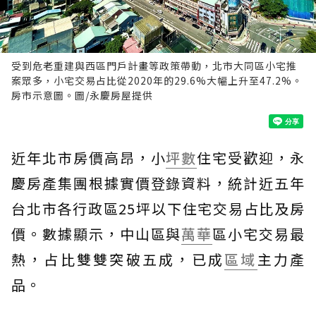
受到危老重建與西區門戶計畫等政策帶動，北市大同區小宅推
案眾多，小宅交易占比從2020年的29.6%大幅上升至47.2%。
房市示意圖。圖/永慶房屋提供
近年北市房價高昂，小
坪數
住宅受歡迎，永
慶房產集團根據實價登錄資料，統計近五年
台北市各行政區25坪以下住宅交易占比及房
價。數據顯示，中山區與
萬華
區小宅交易最
熱，占比雙雙突破五成，已成
區域
主力產
品。