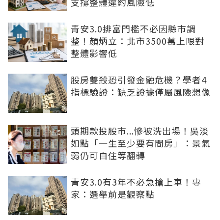
支撐整體違約風險低
青安3.0排富門檻不必因縣市調
整！顏炳立：北市3500萬上限對
整體影響低
股房雙殺恐引發金融危機？學者4
指標驗證：缺乏證據僅屬風險想像
頭期款投股市...慘被洗出場！吳淡
如點「一生至少要有間房」：景氣
弱仍可自住等翻轉
青安3.0有3年不必急搶上車！專
家：選舉前是觀察點