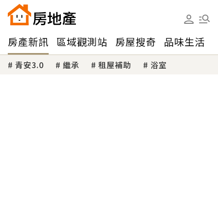
房產新訊
區域觀測站
房屋搜奇
品味生活
青安3.0
繼承
租屋補助
浴室