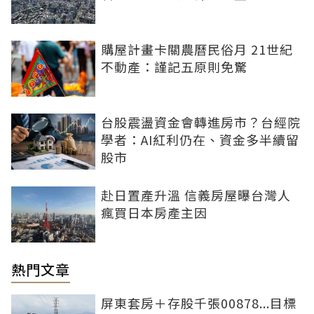
購屋計畫卡關農曆民俗月 21世紀
不動產：謹記五原則免驚
台股震盪資金會轉進房市？台經院
學者：AI紅利仍在、資金多半續留
股市
赴日置產升溫 信義房屋曝台灣人
瘋買日本房產主因
熱門文章
屏東套房＋存股千張00878...目標