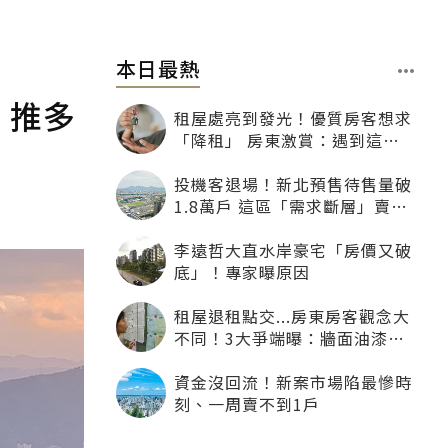
本日最熱
：推多
租屋處亮到發光！優質房客想求
「降租」 房東激賞：遇到這種
一定降
投機客退場！新北預售待售量破
1.8萬戶 這區「需求斷層」賣壓
最大
李遠哲大直水岸豪宅「房價又破
底」！專家曝原因
租屋退租點交...房東房客觀念大
不同！3大爭端曝：牆面油漆、
沙發賠償最常鬧翻
資金沒回流！新案市場陷最慘時
刻、一周賣不到1戶