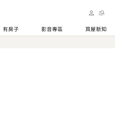
有房子
影音專區
買屋新知