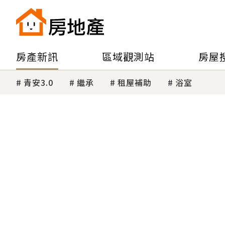
房產新訊
區域觀測站
房屋
青安3.0
繼承
租屋補助
浴室