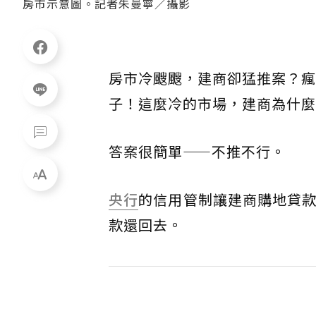
房市示意圖。記者朱曼寧／攝影
房市冷颼颼，建商卻猛推案？瘋
子！這麼冷的市場，建商為什麼
答案很簡單——不推不行。
央行
的信用管制讓建商購地貸款
款還回去。