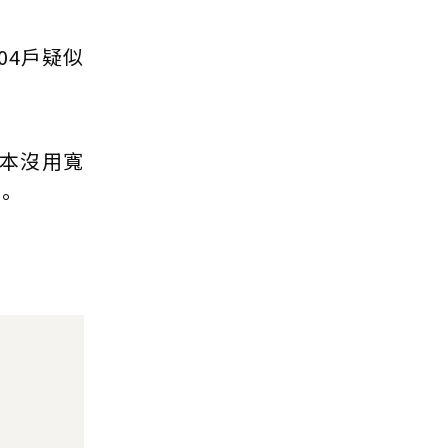
04戶疑似
根本沒用寬
。