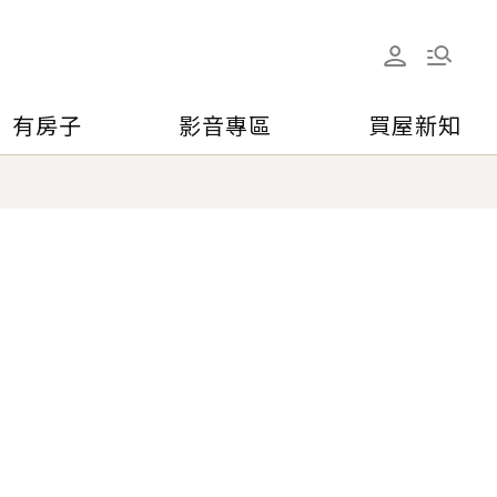
有房子
影音專區
買屋新知