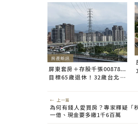
房產新訊
屏東套房＋存股千張00878...
目標65歲退休！32歲台北人
曝：現在已有243張
←
上一篇
為何有錢人愛買房？專家釋疑「
一億、現金要多繳1千6百萬