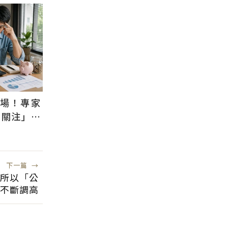
退場！專家
需關注」：
風險低
下一篇
→
所以「公
不斷調高