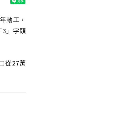
年動工，
3」字頭
口從27萬