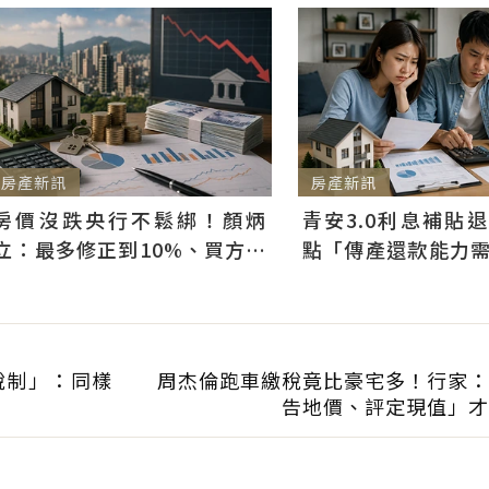
房產新訊
房產新訊
房價沒跌央行不鬆綁！顏炳
青安3.0利息補貼
立：最多修正到10%、買方仍
點「傳產還款能力
可獲利
科技業支撐整體違約
稅制」：同樣
周杰倫跑車繳稅竟比豪宅多！行家：
告地價、評定現值」才