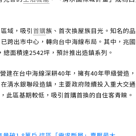
屋區域，吸引
首購
族、首次換屋族目光。知名的品
等已跨出市中心，轉向台中海線布局。其中，兆國
，總面積達2542坪，預計推出造鎮系列。
營建在台中海線深耕40年，擁有40年甲級營造
擇在清水銀聯段造鎮，主要政府陸續投入重大交通
，此區基期較低，吸引首購首換的自住客青睞。
量破1.8萬戶 這區「需求斷層」賣壓最大