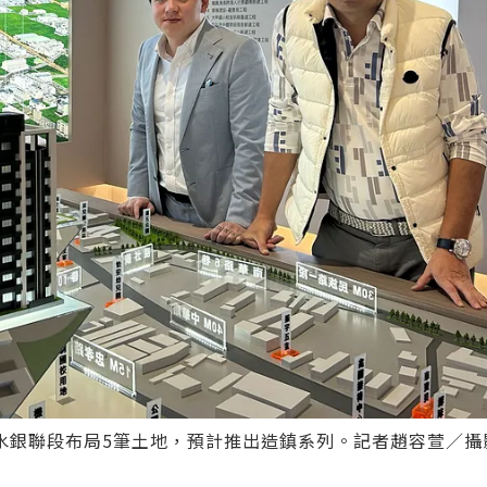
水銀聯段布局5筆土地，預計推出造鎮系列。記者趙容萱／攝