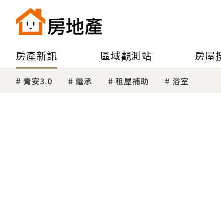
房產新訊
區域觀測站
房屋
青安3.0
繼承
租屋補助
浴室