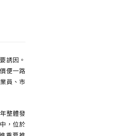
要誘因。
房價便一路
作業員、市
5年整體發
中，位於
進重要推