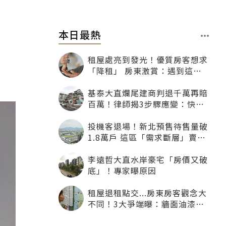
本日最熱
租屋處亮到發光！優質房客想求
「降租」 房東激賞：遇到這種
一定降
基泰大直爛尾建商判退千萬再賠
百萬！律師揭3步驟應變：快通
知銀行止付搶救自備款
投機客退場！新北預售待售量破
1.8萬戶 這區「需求斷層」賣壓
最大
李遠哲大直水岸豪宅「房價又破
底」！專家曝原因
租屋退租點交...房東房客觀念大
不同！3大爭端曝：牆面油漆、
沙發賠償最常鬧翻