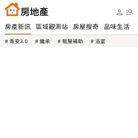
房產新訊
區域觀測站
房屋搜奇
品味生活
青安3.0
繼承
租屋補助
浴室