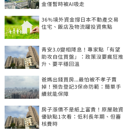
金僅暫時被AI吸走
36%境外資金撐日本不動產交易
住宅、飯店及物流躍投資焦點
青安3.0變相降息！專家點「有望
助攻自住買盤」：政策沒要瘋狂推
升、要平穩回溫
爸媽出錢買房...最怕被不孝子賣
掉！預告登記3保命防範：簡單手
續就能保障
房子漲價不是紙上富貴！原屋融資
優缺點1次看：低利長年期、但審
核費時