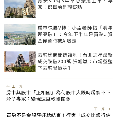
青安3.0有3年不必急搶上車！專
家：選舉前是觀察點
房市快要V轉！小孟老師指「明年
迎突破」：今年下半年是買點...資
金僅暫時被AI吸走
豪宅建商開始讓利！台北之星最新
成交跌破200萬 張旭嵐：市場盤整
下豪宅降價競爭
←
上一篇
房市與股市「正相關」為何股市大跌時房價不下
滑？專家：變現速度較慢關係
下一篇
→
買房不是金額談好就結束！行家「成交比銀行估