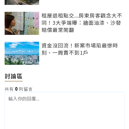
租屋退租點交...房東房客觀念大不
同！3大爭端曝：牆面油漆、沙發
賠償最常鬧翻
資金沒回流！新案市場陷最慘時
刻、一周賣不到1戶
討論區
共有
0
則留言