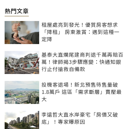
熱門文章
租屋處亮到發光！優質房客想求
「降租」 房東激賞：遇到這種一
定降
基泰大直爛尾建商判退千萬再賠百
萬！律師揭3步驟應變：快通知銀
行止付搶救自備款
投機客退場！新北預售待售量破
1.8萬戶 這區「需求斷層」賣壓最
大
李遠哲大直水岸豪宅「房價又破
底」！專家曝原因