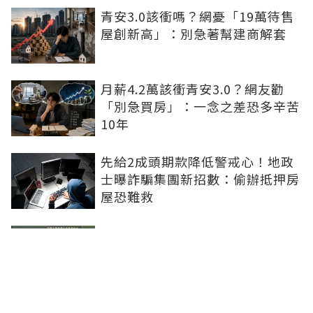
青安3.0該衝嗎？網憂「19萬待售
屋創新高」：別急著幫建商解套
月薪4.2萬該衝青安3.0？網友勸
「別急買房」：一念之差恐多辛苦
10年
先給2成頭期款降低警戒心！地政
士曝詐騙集團新招數：偷辦抵押房
屋恐難救
社工魂走進房仲業 信義房屋讓助
人專業找到新舞台
基泰大直爛尾建商判退千萬再賠百