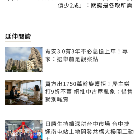
價少2成」：關鍵是各取所需
延伸閱讀
青安3.0有3年不必急搶上車！專
家：選舉前是觀察點
買方出1750萬斡旋遭拒！屋主嫌
打9折不賣 網批中古屋亂象：惜售
就別喊賣
日勝生持續深耕台中市場 台中捷
運南屯站土地開發共構大樓開工動
土