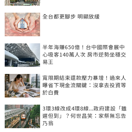
全台都更腳步 明顯放緩
半年海賺650億！台中國際會展中
心吸客140萬人次 房市逆勢坐穩交
易王
寬限期結束還款壓力暴增！過來人
曝省下現金流關鍵：沒拿去投資等
於白費
3環3線改成4環8線...政府建設「雖
遲但到」？何世昌笑：家祭無忘告
乃翁