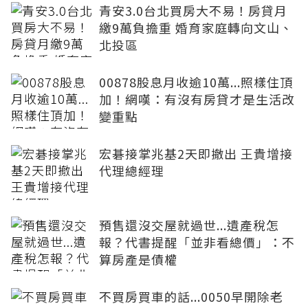
青安3.0台北買房大不易！房貸月
繳9萬負擔重 婚育家庭轉向文山、
北投區
00878股息月收逾10萬...照樣住頂
加！網嘆：有沒有房貸才是生活改
變重點
宏碁接掌兆基2天即撤出 王貴增接
代理總經理
預售還沒交屋就過世...遺產稅怎
報？代書提醒「並非看總價」：不
算房產是債權
不買房買車的話...0050早開除老