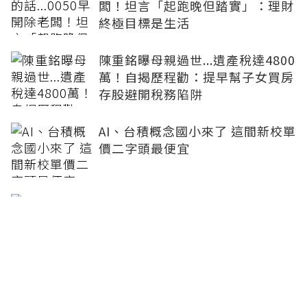
闆！坦言「起跑晚但踏實」：理財
終極目標是生活
陳重銘曝母親過世...遺產稅達4800
萬！自揭歷程勸：提早幫子女買房
存股避開稅務陷阱
AI、台積概念國小來了 這間新校單
價二字頭最便宜
小孩外縣市求學「買房代租」怕被
查？陳重銘：善用244萬免稅額、
或直接登記子女名下最省稅
套房最低僅4660元…社宅Q3招租
1500戶！8月14日起線上申請