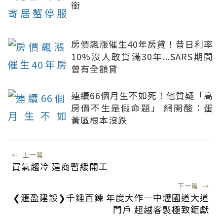
銜
房價飆漲催生40年房貸！昔日利率
10%沒人敢貸滿30年...SARS期間
曾有全額貸
連續66個月生不如死！他質疑「高
房價不生是假命題」 網開酸：蛋
黃區根本沒跌
←
上一篇
買氣趨冷 建商暫緩開工
下一篇
→
❮滙盈建設❯千錘百鍊 年度大作—中壢國道大道
門戶 超越客製極致鉅獻