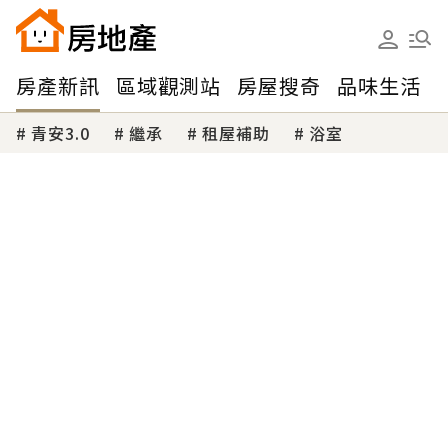
房產新訊
區域觀測站
房屋搜奇
品味生活
青安3.0
繼承
租屋補助
浴室