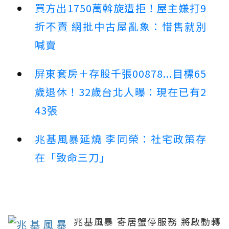
買方出1750萬斡旋遭拒！屋主嫌打9
折不賣 網批中古屋亂象：惜售就別
喊賣
屏東套房＋存股千張00878...目標65
歲退休！32歲台北人曝：現在已有2
43張
兆基風暴延燒 李同榮：社宅政策存
在「致命三刀」
兆基風暴 寄居蟹停服務 將啟動轉