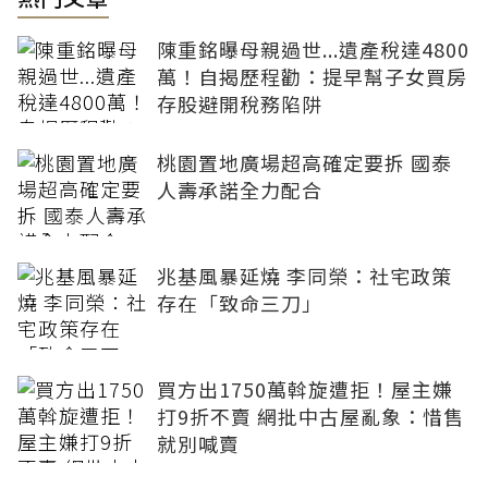
陳重銘曝母親過世...遺產稅達4800
萬！自揭歷程勸：提早幫子女買房
存股避開稅務陷阱
桃園置地廣場超高確定要拆 國泰
人壽承諾全力配合
兆基風暴延燒 李同榮：社宅政策
存在「致命三刀」
買方出1750萬斡旋遭拒！屋主嫌
打9折不賣 網批中古屋亂象：惜售
就別喊賣