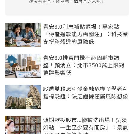
還沒有留言，成為第一個發言的人吧！
青安3.0利息補貼退場！專家點
「傳產還款能力需關注」：科技業
支撐整體違約風險低
青安3.0排富門檻不必因縣市調
整！顏炳立：北市3500萬上限對
整體影響低
股房雙殺恐引發金融危機？學者4
指標驗證：缺乏證據僅屬風險想像
頭期款投股市...慘被洗出場！吳淡
如點「一生至少要有間房」：景氣