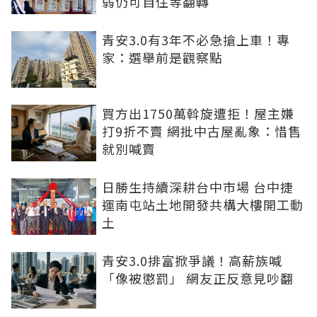
弱仍可自住等翻轉
青安3.0有3年不必急搶上車！專
家：選舉前是觀察點
買方出1750萬斡旋遭拒！屋主嫌
打9折不賣 網批中古屋亂象：惜售
就別喊賣
日勝生持續深耕台中市場 台中捷
運南屯站土地開發共構大樓開工動
土
青安3.0排富掀爭議！高薪族喊
「像被懲罰」 網友正反意見吵翻