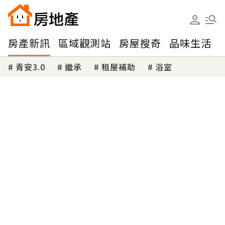
房產新訊
區域觀測站
房屋搜奇
品味生活
青安3.0
繼承
租屋補助
浴室