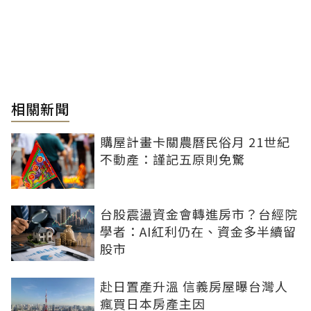
相關新聞
購屋計畫卡關農曆民俗月 21世紀
不動產：謹記五原則免驚
台股震盪資金會轉進房市？台經院
學者：AI紅利仍在、資金多半續留
股市
赴日置產升溫 信義房屋曝台灣人
瘋買日本房產主因