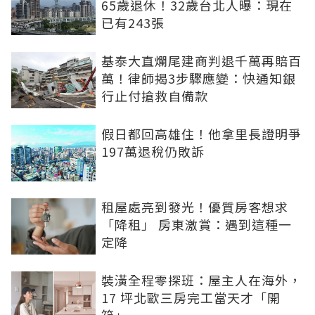
65歲退休！32歲台北人曝：現在
已有243張
基泰大直爛尾建商判退千萬再賠百
萬！律師揭3步驟應變：快通知銀
行止付搶救自備款
假日都回高雄住！他拿里長證明爭
197萬退稅仍敗訴
租屋處亮到發光！優質房客想求
「降租」 房東激賞：遇到這種一
定降
裝潢全程零探班：屋主人在海外，
17 坪北歐三房完工當天才「開