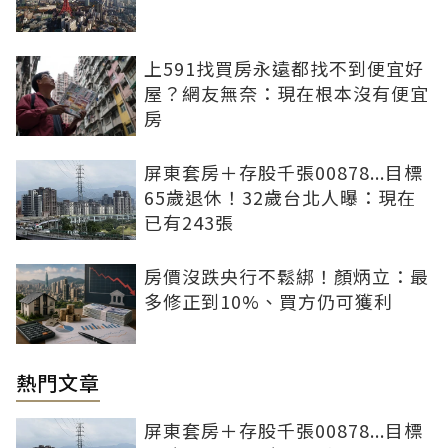
上591找買房永遠都找不到便宜好
屋？網友無奈：現在根本沒有便宜
房
屏東套房＋存股千張00878...目標
65歲退休！32歲台北人曝：現在
已有243張
房價沒跌央行不鬆綁！顏炳立：最
多修正到10%、買方仍可獲利
熱門文章
屏東套房＋存股千張00878...目標