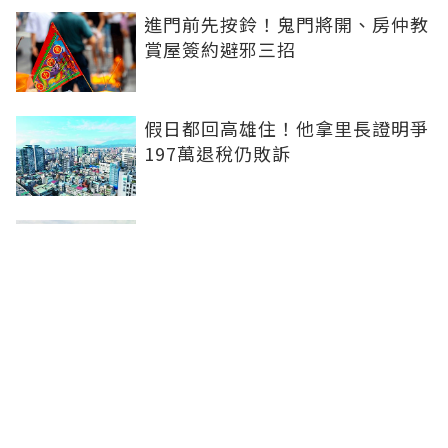
進門前先按鈴！鬼門將開、房仲教
賞屋簽約避邪三招
假日都回高雄住！他拿里長證明爭
197萬退稅仍敗訴
房市快要V轉！小孟老師指「明年
迎突破」：今年下半年是買點...資
金僅暫時被AI吸走
36%境外資金撐日本不動產交易
住宅、飯店及物流躍投資焦點