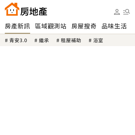
房產新訊
區域觀測站
房屋搜奇
品味生活
青安3.0
繼承
租屋補助
浴室