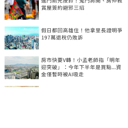
進門前先按鈴！鬼門將開、房仲教
賞屋簽約避邪三招
假日都回高雄住！他拿里長證明爭
197萬退稅仍敗訴
房市快要V轉！小孟老師指「明年
迎突破」：今年下半年是買點...資
金僅暫時被AI吸走
36%境外資金撐日本不動產交易
住宅、飯店及物流躍投資焦點
青安3.0變相降息！專家點「有望
助攻自住買盤」：政策沒要瘋狂推