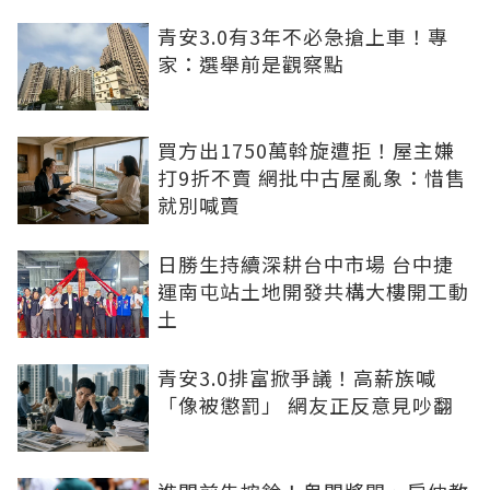
青安3.0有3年不必急搶上車！專
家：選舉前是觀察點
買方出1750萬斡旋遭拒！屋主嫌
打9折不賣 網批中古屋亂象：惜售
就別喊賣
日勝生持續深耕台中市場 台中捷
運南屯站土地開發共構大樓開工動
土
青安3.0排富掀爭議！高薪族喊
「像被懲罰」 網友正反意見吵翻