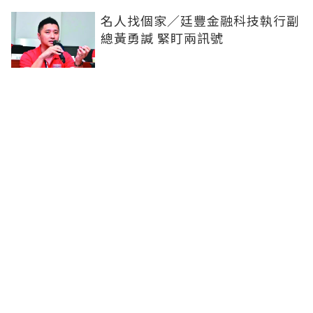
名人找個家／廷豐金融科技執行副
總黃勇諴 緊盯兩訊號