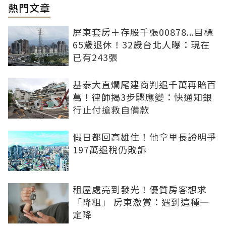
熱門文章
屏東套房＋存股千張00878...目標
65歲退休！32歲台北人曝：現在
已有243張
基泰大直爛尾建商判退千萬再賠百
萬！律師揭3步驟應變：快通知銀
行止付搶救自備款
假日都回高雄住！他拿里長證明爭
197萬退稅仍敗訴
租屋處亮到發光！優質房客想求
「降租」 房東激賞：遇到這種一
定降