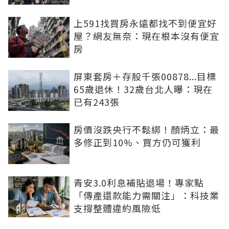
上591找買房永遠都找不到便宜好
屋？網友無奈：現在根本沒有便宜
房
屏東套房＋存股千張00878...目標
65歲退休！32歲台北人曝：現在
已有243張
房價沒跌央行不鬆綁！顏炳立：最
多修正到10%、買方仍可獲利
青安3.0利息補貼退場！專家點
「傳產還款能力需關注」：科技業
支撐整體違約風險低