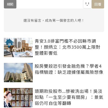
規範
回覆
還沒有留言，成為第一個發言的人吧！
青安3.0排富門檻不必因縣市調
整！顏炳立：北市3500萬上限對
整體影響低
股房雙殺恐引發金融危機？學者4
指標驗證：缺乏證據僅屬風險想像
頭期款投股市...慘被洗出場！吳淡
如點「一生至少要有間房」：景氣
弱仍可自住等翻轉