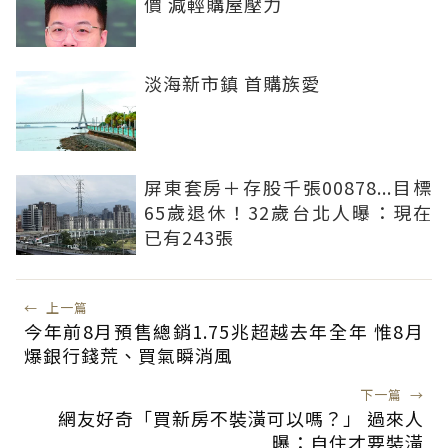
價 減輕購屋壓力
淡海新市鎮 首購族愛
屏東套房＋存股千張00878...目標
65歲退休！32歲台北人曝：現在
已有243張
←
上一篇
今年前8月預售總銷1.75兆超越去年全年 惟8月
爆銀行錢荒、買氣瞬消風
下一篇
→
網友好奇「買新房不裝潢可以嗎？」 過來人
曝：自住才要裝潢