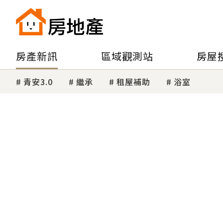
房產新訊
區域觀測站
房屋
青安3.0
繼承
租屋補助
浴室