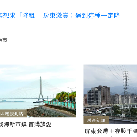
客想求「降租」 房東激賞：遇到這種一定降
房市
區域觀測站
房產新訊
淡海新市鎮 首購族愛
屏東套房＋存股千張00