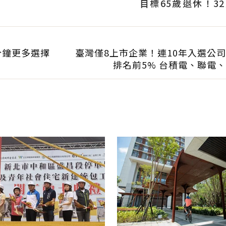
目標65歲退休！3
曝：現在已有243張
分鐘更多選擇
臺灣僅8上市企業！連10年入選公
排名前5% 台積電、聯電