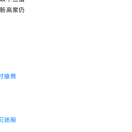
新高案仍
付搶救
沉迷股