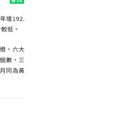
增192.
對較低。
燈。六大
個數，三
3月同為黃