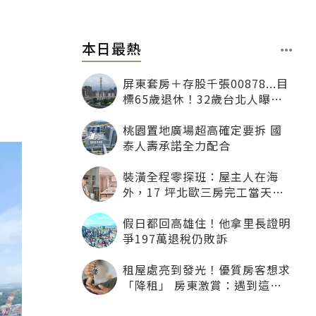
本日最熱
屏東套房＋存股千張00878...目
標65歲退休！32歲台北人曝：
現在已有243張
桃園置地廣場超高確定要拆 國
泰人壽承諾全力配合
裝潢全程零探班：屋主人在海
外，17 坪北歐三房完工當天才
「開箱」
假日都回高雄住！他拿里長證明
爭197萬退稅仍敗訴
租屋處亮到發光！優質房客想求
「降租」 房東激賞：遇到這種
一定降