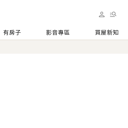
有房子
影音專區
買屋新知