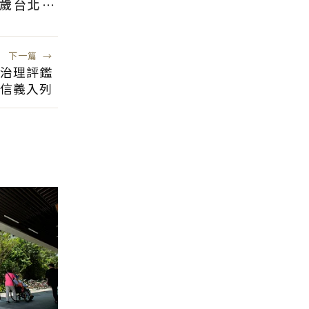
2歲台北人
下一篇
→
司治理評鑑
、信義入列