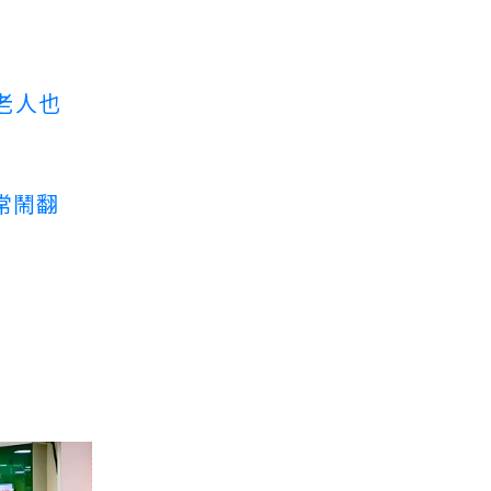
老人也
常鬧翻