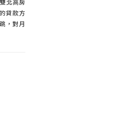
雙北高房
的貸款方
起跳，對月