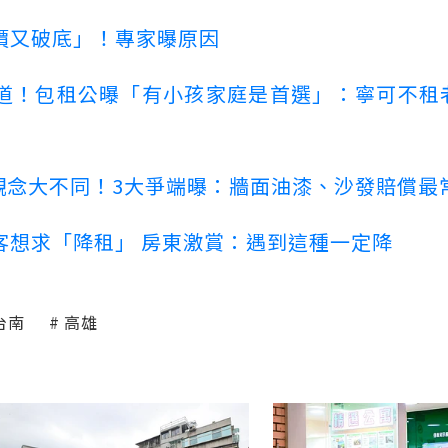
價又破底」！專家曝原因
道！包租公曝「有小孩家庭是首選」：寧可不租
客觀念大不同！3大爭端曝：牆面油漆、沙發賠償最
客想求「降租」 房東激賞：遇到這種一定降
台南
高雄