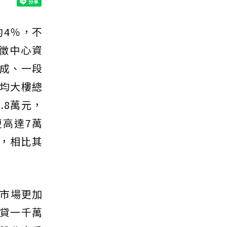
約4％，不
徵中心資
8成、一段
均大樓總
.8萬元，
更高達7萬
元，相比其
市場更加
貸一千萬