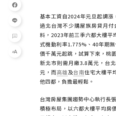
基本工資自2024年元旦起調漲，
過北台灣不少購屋族房貸月付
料，2023年前三季六都大樓
式機動利率1.775%、40年
價千萬元起跳，試算下來，桃園
新北市則需月繳3.8萬元，台
元，而
高雄
及
台南
住宅大樓平均
他四都，負擔最輕鬆。
台灣房屋集團趨勢中心執行長
積極布局，以六都大樓平均房