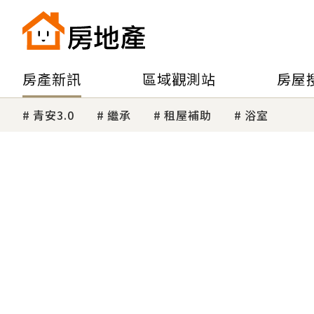
房產新訊
區域觀測站
房屋
青安3.0
繼承
租屋補助
浴室