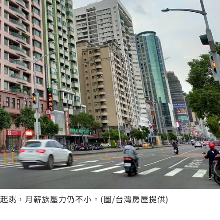
起跳，月薪族壓力仍不小。(圖/台灣房屋提供)