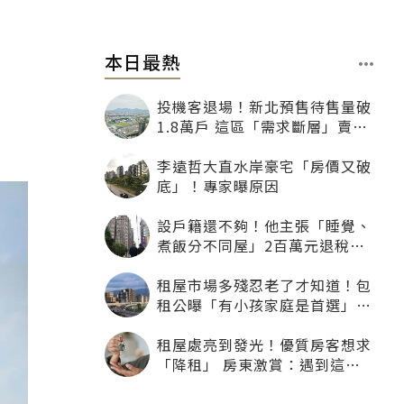
本日最熱
投機客退場！新北預售待售量破
1.8萬戶 這區「需求斷層」賣壓
最大
李遠哲大直水岸豪宅「房價又破
底」！專家曝原因
設戶籍還不夠！他主張「睡覺、
煮飯分不同屋」2百萬元退稅照
樣沒了
租屋市場多殘忍老了才知道！包
租公曝「有小孩家庭是首選」：
寧可不租老人也別自找麻煩
租屋處亮到發光！優質房客想求
「降租」 房東激賞：遇到這種
一定降