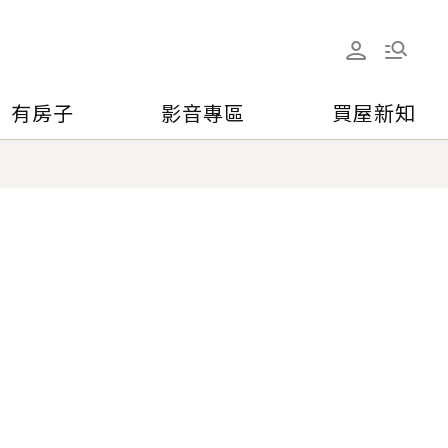
有房子
影音專區
買屋新知