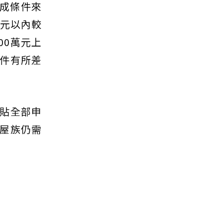
成條件來
萬元以內較
00萬元上
件有所差
補貼全部申
屋族仍需