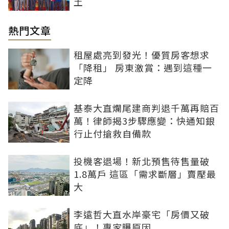
土
熱門文章
租屋處亮到發光！優質房客想求
「降租」 房東激賞：遇到這種一
定降
基泰大直爛尾建商判退千萬再賠百
萬！律師揭3步驟應變：快通知銀
行止付搶救自備款
投機客退場！新北預售待售量破
1.8萬戶 這區「需求斷層」賣壓最
大
李遠哲大直水岸豪宅「房價又破
底」！專家曝原因