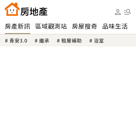
房產新訊
區域觀測站
房屋搜奇
品味生活
青安3.0
繼承
租屋補助
浴室