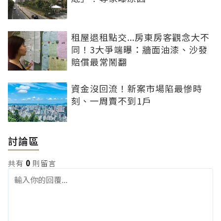
租屋退租點交...房東房客觀念大不
同！3大爭端曝：牆面油漆、沙發
賠償最常鬧翻
資金沒回流！新案市場陷最慘時
刻、一周賣不到1戶
討論區
共有
0
則留言