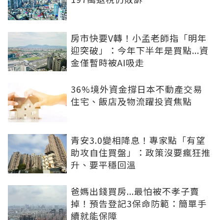
房市快要V轉！小孟老師指「明年
迎突破」：今年下半年是買點...資
金僅暫時被AI吸走
36%境外資金撐日本不動產交易
住宅、飯店及物流躍投資焦點
青安3.0變相降息！專家點「有望
助攻自住買盤」：政策沒要瘋狂推
升、要平穩回溫
爸媽出錢買房...最怕被不孝子賣
掉！預告登記3保命防範：簡單手
續就能保障