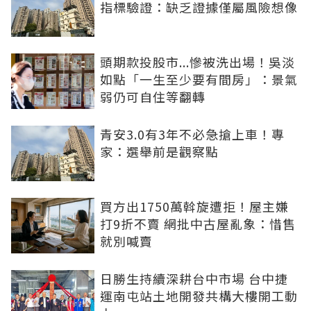
指標驗證：缺乏證據僅屬風險想像
頭期款投股市...慘被洗出場！吳淡
如點「一生至少要有間房」：景氣
弱仍可自住等翻轉
青安3.0有3年不必急搶上車！專
家：選舉前是觀察點
買方出1750萬斡旋遭拒！屋主嫌
打9折不賣 網批中古屋亂象：惜售
就別喊賣
日勝生持續深耕台中市場 台中捷
運南屯站土地開發共構大樓開工動