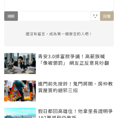
規範
回覆
還沒有留言，成為第一個發言的人吧！
青安3.0排富掀爭議！高薪族喊
「像被懲罰」 網友正反意見吵翻
進門前先按鈴！鬼門將開、房仲教
賞屋簽約避邪三招
假日都回高雄住！他拿里長證明爭
197萬退稅仍敗訴