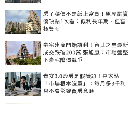
房子漲價不是紙上富貴！原屋融資
優缺點1次看：低利長年期、但審
核費時
豪宅建商開始讓利！台北之星最新
成交跌破200萬 張旭嵐：市場盤整
下豪宅降價競爭
青安3.0炒房是假議題！專家點
「市場根本沒量」：每月多3千利
息不會影響買房意願
北台新建案買氣沒起色 7月平均單
周成交低於一組