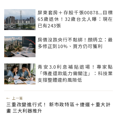
屏東套房＋存股千張00878...目標
65歲退休！32歲台北人曝：現在
已有243張
房價沒跌央行不鬆綁！顏炳立：最
多修正到10%、買方仍可獲利
青安3.0利息補貼退場！專家點
「傳產還款能力需關注」：科技業
支撐整體違約風險低
←
上一篇
三重改變進行式！ 新市政特區＋捷運＋重大計
畫 三大利器推升