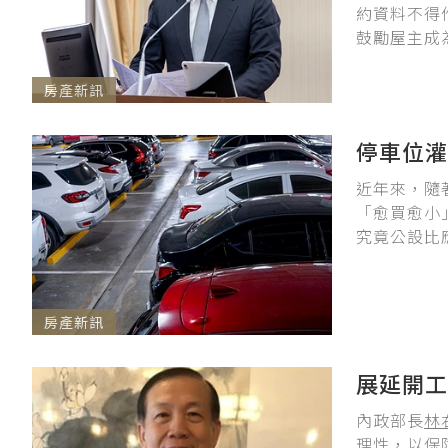
約資料不得
鼓勵屋主成
房產新訊
停車位灌
近年來，隨
「愈買愈小
究竟公設比
房產新訊
展延開工
內政部長
林
理性，以保