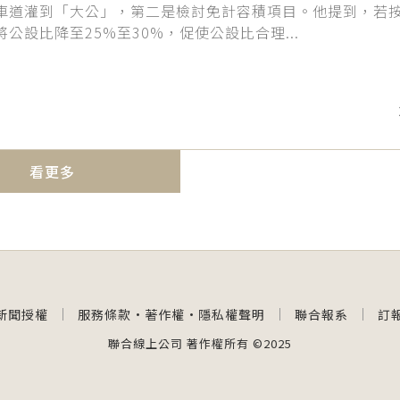
車道灌到「大公」，第二是檢討免計容積項目。他提到，若
公設比降至25%至30%，促使公設比合理...
看更多
新聞授權
服務條款
·
著作權
·
隱私權聲明
聯合報系
訂
聯合線上公司 著作權所有 ©2025