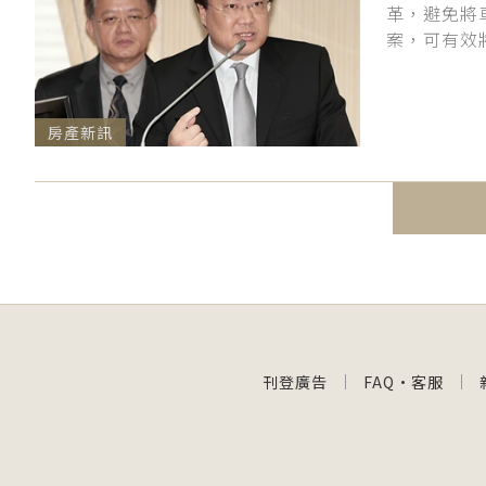
革，避免將
案，可有效將
房產新訊
刊登廣告
FAQ
·
客服