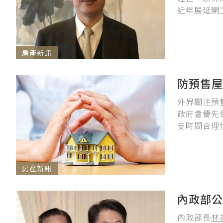
近年展延開
房產新訊
防預售屋
外界關注預
政府會優先
支時間合理
房產新訊
內政部
內政部長
林