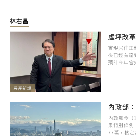
林右昌
虛坪改
實現居住正
後已經有達
預計今年會
房產新訊
內政部：
內政部今（
果特別條例
77萬，核定