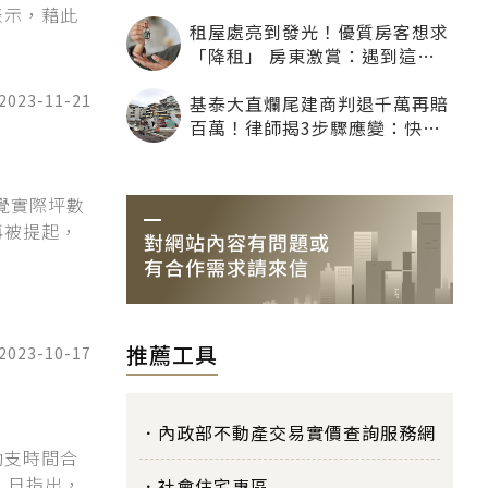
表示，藉此
租屋處亮到發光！優質房客想求
「降租」 房東激賞：遇到這種
一定降
2023-11-21
基泰大直爛尾建商判退千萬再賠
百萬！律師揭3步驟應變：快通
知銀行止付搶救自備款
覺實際坪數
再被提起，
推薦工具
2023-10-17
內政部不動產交易實價查詢服務網
動支時間合
）日指出，
社會住宅專區