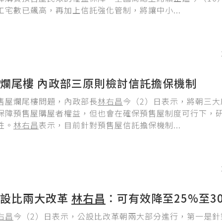
工宅數已飆高，再加上信託強化管制，將讓中小...
爛尾樓 內政部三原則檢討信託擔保機制
售屋爛尾樓問題，內政部長
林右昌
今（2）日表示，將朝三大
保障預售屋購屋者權益，但也會在確保預售屋制度可行下，
性。
林右昌
表示，目前針對預售屋信託擔保機制...
公設比兩大改革
林右昌
：可有效降至25%至3
右昌
今（2）日表示，公設比改革朝兩大部分進行，第一是針