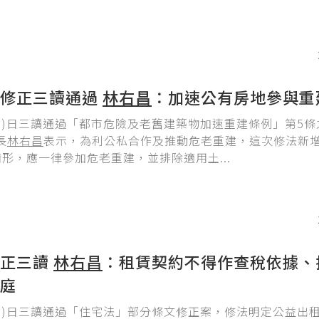
例修正三讀通過
林右昌
：加速公有房地參與重
21)日三讀通過「都市危險及老舊建築物加速重建條例」第5條
長
林右昌
表示，為利公私合作及推動危老重建，這次修法新
情形，應一律參加危老重建，並排除適用土...
修正三讀
林右昌
：租賃契約不得作查稅依據、
庭
21)日三讀通過「住宅法」部分條文修正案，修法明定公益出