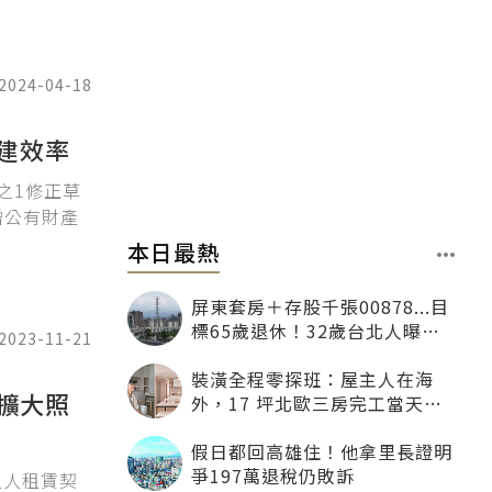
2024-04-18
建效率
之1修正草
增公有財產
本日最熱
屏東套房＋存股千張00878...目
標65歲退休！32歲台北人曝：
2023-11-21
現在已有243張
裝潢全程零探班：屋主人在海
擴大照
外，17 坪北歐三房完工當天才
「開箱」
假日都回高雄住！他拿里長證明
爭197萬退稅仍敗訴
租人租賃契