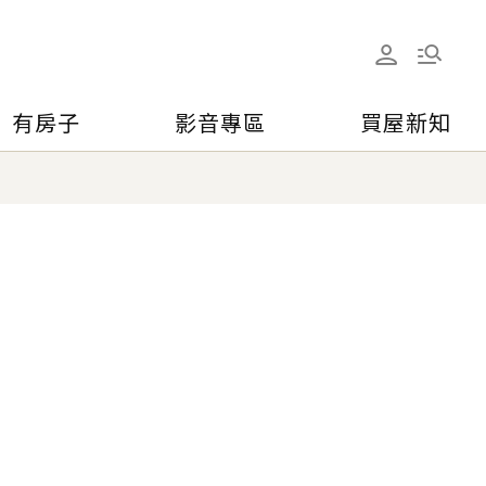
有房子
影音專區
買屋新知