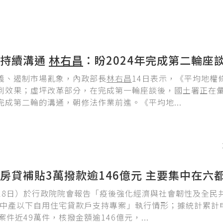
革持續溝通
林右昌
：盼2024年完成第二輪座
義、遏制市場亂象，內政部長
林右昌
14日表示，《平均地權
到效果；虛坪改革部分，在完成第一輪座談後，國土署正在
完成第二輪的溝通，朝修法作業前進。《平均地...
房貸補貼3萬撥款逾146億元 主要集中在六
18日）於行政院院會報告「疫後強化經濟與社會韌性及全民
-中產以下自用住宅貸款戶支持專案」執行情形；據統計累計
案件近49萬件，核撥金額逾146億元，...