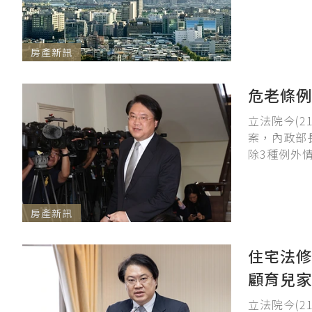
房產新訊
危老條
立法院今(
案，內政部
除3種例外
房產新訊
住宅法
顧育兒家
立法院今(