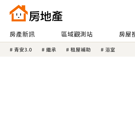
房產新訊
區域觀測站
房屋
青安3.0
繼承
租屋補助
浴室