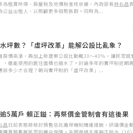
作為租賃所得、房屋稅及地價稅查核依據，內政部長
林右昌
為公益出租人，以照顧更多弱勢族群。同時為...
水坪數？「虛坪改革」能解公設比亂象？
著房價高漲，再加上新建案公設比動輒30～40％，讓民眾感
」，連能使用的居住面積也縮水了。討論多年的實坪制近期
應該多少才合理？朝向實坪制的「虛坪改革」...
逾5萬戶 賴正鎰：再祭價金管制會有這後果
右昌
日前表態將檢討預售信託擔保機制精進措施，研議價金
障購買預售屋民眾的權益保障。全國商總主席賴正鎰今（16