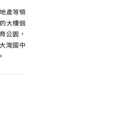
地產等領
的大樓個
教育公園，
大灣國中
。