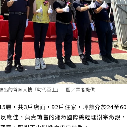
推出的首案大樓「時代至上」。圖／業者提供
5層，共3戶店面，92戶住家，
坪數
介於24至6
市場反應佳。負責銷售的湘澂國際總經理謝宗澂說