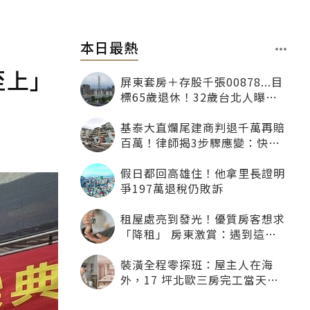
本日最熱
至上」
屏東套房＋存股千張00878...目
標65歲退休！32歲台北人曝：
現在已有243張
基泰大直爛尾建商判退千萬再賠
百萬！律師揭3步驟應變：快通
知銀行止付搶救自備款
假日都回高雄住！他拿里長證明
爭197萬退稅仍敗訴
租屋處亮到發光！優質房客想求
「降租」 房東激賞：遇到這種
一定降
裝潢全程零探班：屋主人在海
外，17 坪北歐三房完工當天才
「開箱」