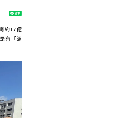
銷約17億
是有「溫