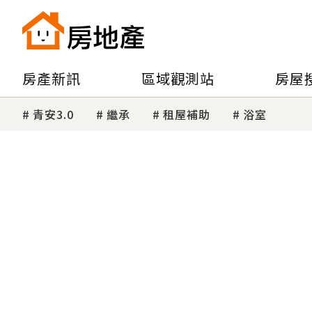
房產新訊
區域觀測站
房屋
青安3.0
繼承
租屋補助
浴室