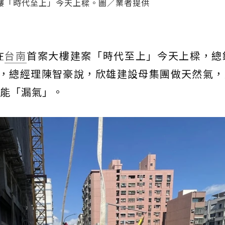
樓「時代至上」今天上樑。圖／業者提供
在
台南
首案大樓建案「時代至上」今天上樑，總
惡，總經理陳智豪說，欣雄建設母集團做天然氣，
能「漏氣」。