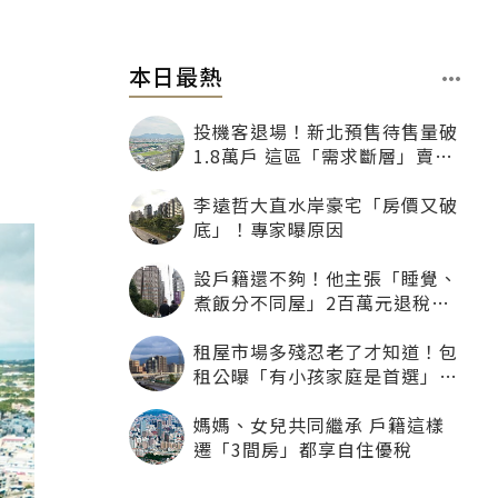
本日最熱
投機客退場！新北預售待售量破
1.8萬戶 這區「需求斷層」賣壓
最大
李遠哲大直水岸豪宅「房價又破
底」！專家曝原因
設戶籍還不夠！他主張「睡覺、
煮飯分不同屋」2百萬元退稅照
樣沒了
租屋市場多殘忍老了才知道！包
租公曝「有小孩家庭是首選」：
寧可不租老人也別自找麻煩
媽媽、女兒共同繼承 戶籍這樣
遷「3間房」都享自住優稅