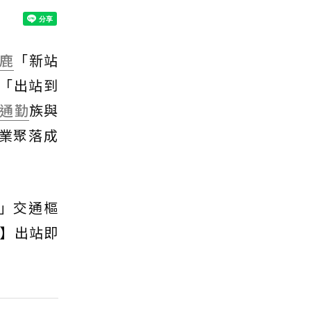
鹿
「新站
「出站到
通勤
族與
業聚落成
」交通樞
】出站即