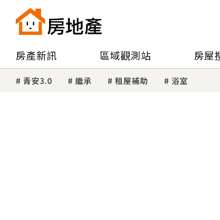
房產新訊
區域觀測站
房屋
青安3.0
繼承
租屋補助
浴室