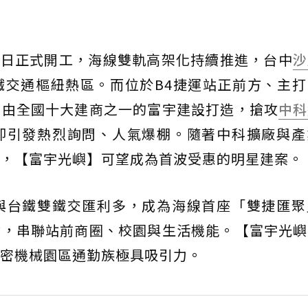
26日正式開工，海線雙軌高架化持續推進，台中
沙
鐵交通樞紐熱區。而位於B4捷運站正前方、主打
，由全國十大建商之一的富宇建設打造，搶攻
中科
即引發熱烈詢問、人氣爆棚。隨著中科擴廠與產
，【富宇光嶼】可望成為首波受惠的明星建案。
與台鐵雙鐵交匯利多，成為海線首座「雙捷匯聚
站，串聯站前商圈、校園與生活機能。【富宇光嶼
密機械園區通勤族極具吸引力。