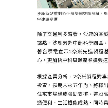
沙鹿新站重劃區坐擁雙鐵交匯樞紐，銜
宇建設提供
除了交通利多齊發，沙鹿的區
據點。沙鹿緊鄰中部科學園區
著台積電宣示2奈米先進製程
心，更加快中科周邊產業擴張速
根據產業分析，2奈米製程對
投資，預期未來五年內，將釋
住宅市場構成強勁支撐。這股
通便利、生活機能成熟、同時