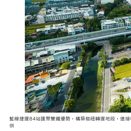
藍線捷運B4站匯聚雙鐵優勢，構築樞紐轉運地段，連接
供