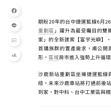
期盼20年的台中捷運藍線6月
重劃區
」躍升為最受矚目的雙
家」的全新建案【富宇光嶼】
首購族群的置產需求，甫公開
形，
區域
房市進入強勢上升循環
沙鹿新站重劃區坐擁捷運藍線
紐。未來沙鹿車站將打通前後
到家，對中科、台中工業區與精