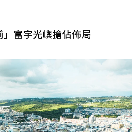
前」富宇光嶼搶佔佈局