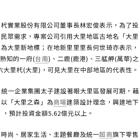
里杙實業股份有限公司董事長林宏俊表示，為了投
方民眾需求，專案公司引用大里地區古地名「大里
成為大里新地標；在地新里里里長何世琦亦表示，
熟知的一府(
台南
)、二鹿(鹿港)、三艋舺(萬華)
、六大里杙(大里)，可見大里在中部地區的代表性。
，統一企業集團太子建設著眼大里區發展可期，
資以「大里之森」為
商場
建築設計理念，興建地下
，預計投資金額5.62億元以上。
行時尚、居家生活、主題餐廳及統一
超商
旗下零售