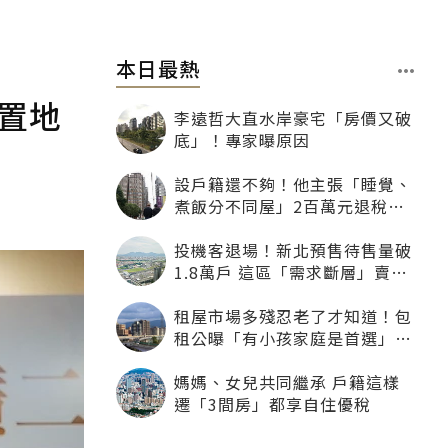
本日最熱
置地
李遠哲大直水岸豪宅「房價又破
底」！專家曝原因
設戶籍還不夠！他主張「睡覺、
煮飯分不同屋」2百萬元退稅照
樣沒了
投機客退場！新北預售待售量破
1.8萬戶 這區「需求斷層」賣壓
最大
租屋市場多殘忍老了才知道！包
租公曝「有小孩家庭是首選」：
寧可不租老人也別自找麻煩
媽媽、女兒共同繼承 戶籍這樣
遷「3間房」都享自住優稅