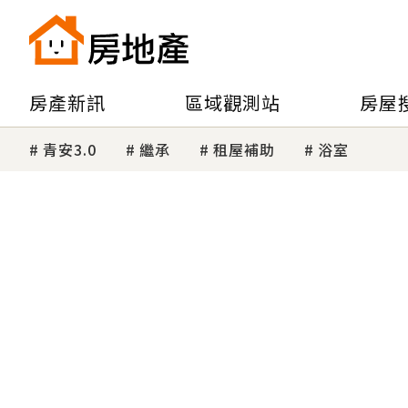
房產新訊
區域觀測站
房屋
青安3.0
繼承
租屋補助
浴室