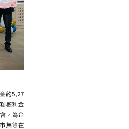
金
約5,27
定額權利金
機會，為企
市集等在