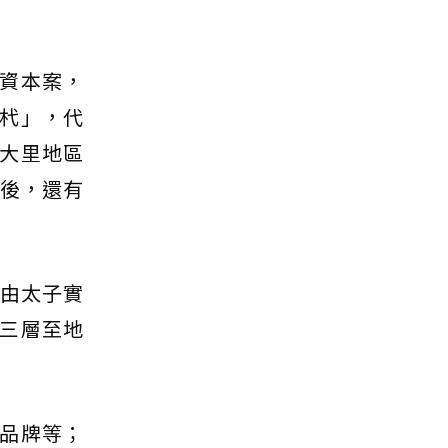
資本案，
杙」，代
大里地區
之後，還有
藉由太子實
三層至地
品牌等；