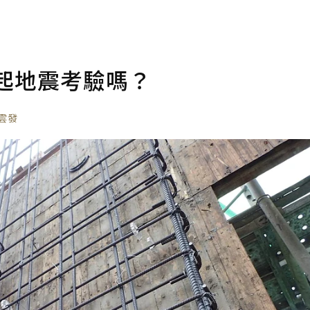
起地震考驗嗎？
雲發