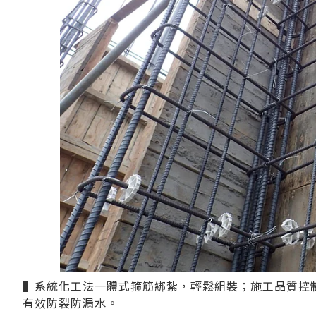
▌系統化工法一體式箍筋綁紮，輕鬆組裝；施工品質控
有效防裂防漏水。