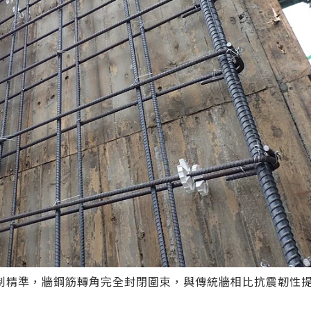
制精準，牆鋼筋轉角完全封閉圍束，與傳統牆相比抗震韌性提