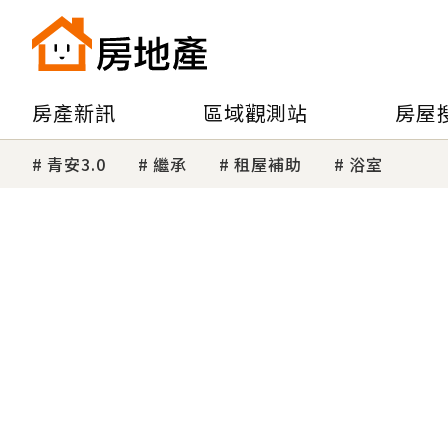
房產新訊
區域觀測站
房屋
青安3.0
繼承
租屋補助
浴室