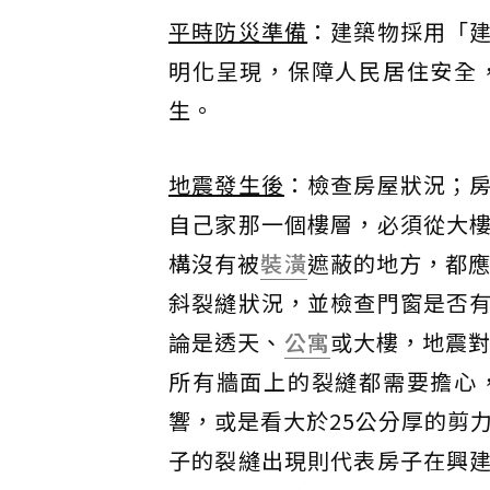
平時防災準備
：建築物採用「
明化呈現，保障人民居住安全
生。
地震發生後
：檢查房屋狀況；
自己家那一個樓層，必須從大
構沒有被
裝潢
遮蔽的地方，都應
斜裂縫狀況，並檢查門窗是否
論是透天、
公寓
或大樓，地震對
所有牆面上的裂縫都需要擔心
響，或是看大於25公分厚的剪
子的裂縫出現則代表房子在興