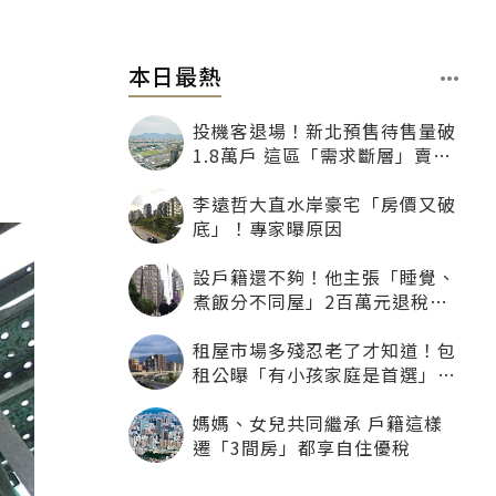
本日最熱
投機客退場！新北預售待售量破
1.8萬戶 這區「需求斷層」賣壓
最大
李遠哲大直水岸豪宅「房價又破
底」！專家曝原因
設戶籍還不夠！他主張「睡覺、
煮飯分不同屋」2百萬元退稅照
樣沒了
租屋市場多殘忍老了才知道！包
租公曝「有小孩家庭是首選」：
寧可不租老人也別自找麻煩
媽媽、女兒共同繼承 戶籍這樣
遷「3間房」都享自住優稅