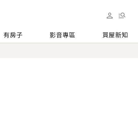
有房子
影音專區
買屋新知