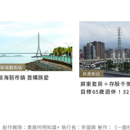
區域觀測站
房產新訊
淡海新市鎮 首購族愛
屏東套房＋存股千張00
目標65歲退休！3
曝：現在已有243張
 創作團隊：賣厝阿明知識+ 執行長：李國興 著作：《一圖秒