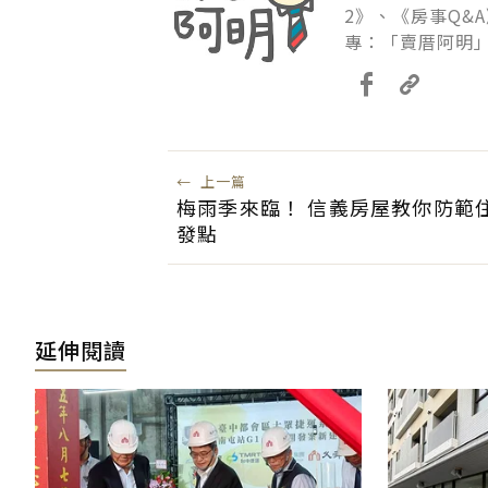
2》、《房事Q&
專：「賣厝阿明」
←
上一篇
梅雨季來臨！ 信義房屋教你防範
發點
延伸閱讀