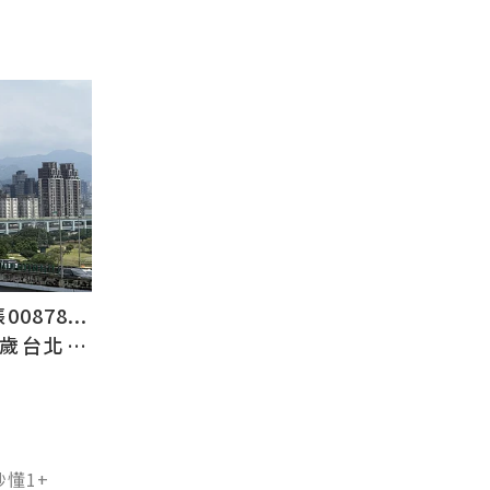
878...
2歲台北人
懂1+