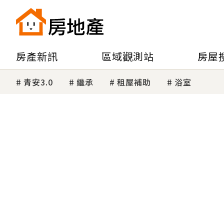
房產新訊
區域觀測站
房屋
青安3.0
繼承
租屋補助
浴室