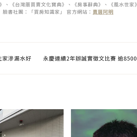
A》、《台灣厝買賣文化寶典》、《房事辭典》、《風水世家
 臉書社團：「買房知識家」 官方網站：
賣厝阿明
住家滲漏水好
永慶連續2年辦誠實徵文比賽 逾850