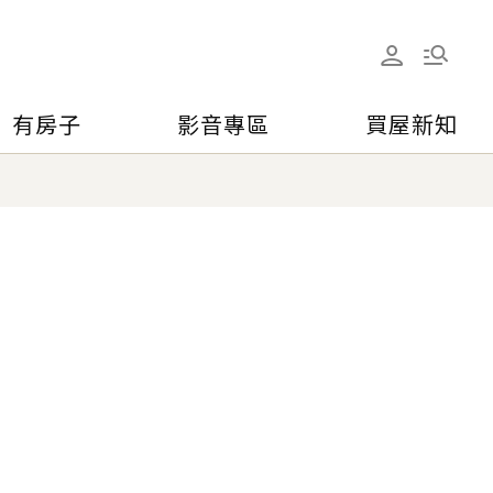
有房子
影音專區
買屋新知