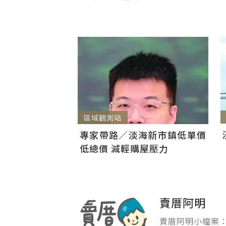
區域觀測站
專家帶路／淡海新市鎮低單價
低總價 減輕購屋壓力
賣厝阿明
賣厝阿明小檔案：