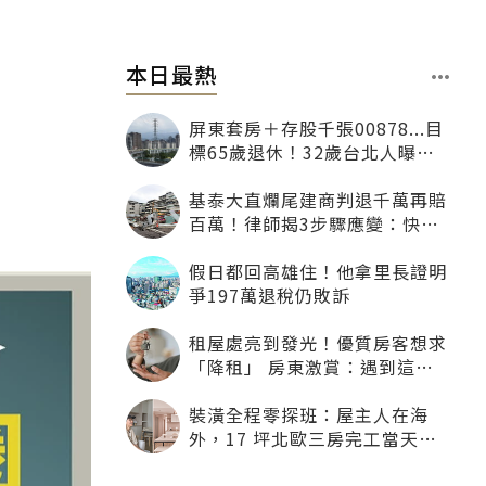
本日最熱
屏東套房＋存股千張00878...目
標65歲退休！32歲台北人曝：
現在已有243張
基泰大直爛尾建商判退千萬再賠
百萬！律師揭3步驟應變：快通
知銀行止付搶救自備款
假日都回高雄住！他拿里長證明
爭197萬退稅仍敗訴
租屋處亮到發光！優質房客想求
「降租」 房東激賞：遇到這種
一定降
裝潢全程零探班：屋主人在海
外，17 坪北歐三房完工當天才
「開箱」