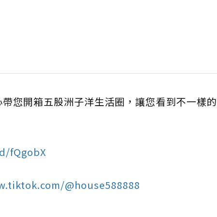
心帶您開箱五股洲子洋生活圈，讓您看到不一樣
gd/fQgobX
w.tiktok.com/@house588888