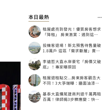
本日最熱
租屋處亮到發光！優質房客想求
「降租」 房東激賞：遇到這種
一定降
投機客退場！新北預售待售量破
1.8萬戶 這區「需求斷層」賣壓
最大
李遠哲大直水岸豪宅「房價又破
底」！專家曝原因
租屋退租點交...房東房客觀念大
不同！3大爭端曝：牆面油漆、
沙發賠償最常鬧翻
基泰大直爛尾建商判退千萬再賠
百萬！律師揭3步驟應變：快通
知銀行止付搶救自備款