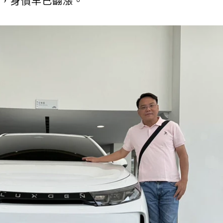
，身價早已翻漲。