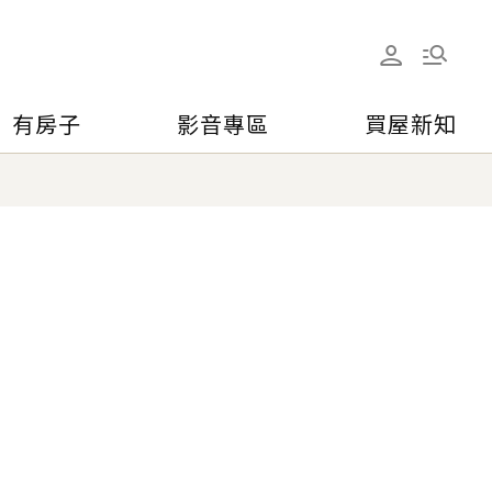
有房子
影音專區
買屋新知