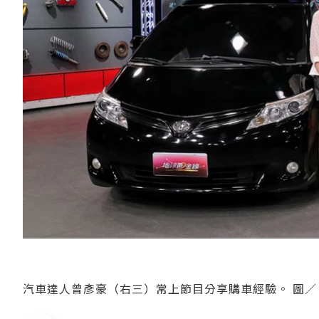
汽車達人曾彥豪（右三）常上節目分享購車經驗。 圖