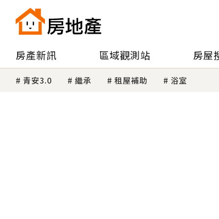
房產新訊
區域觀測站
房屋
青安3.0
繼承
租屋補助
浴室