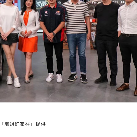
／「嵐姐好家在」提供