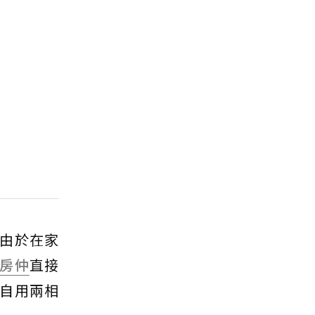
由於在家
房仲
直接
自用兩相