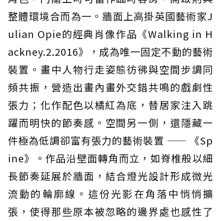
整體環境合而為一。牆面上高掛英國藝術家J
ulian Opie的經典肖像作品《Walking in H
ackney.2.2016》，成為唯一固定不動的藝術
裝置。畫中人物行走姿態彷彿與空間步調同
頻共振，營造出畫內畫外交錯共鳴的戲劇性
張力；化作配色以橘紅為底，替居家注入跳
躍而明快的節奏感。空間另一側，還隱藏一
件極為低調卻富有張力的藝術裝置 —— 《Sp
ine》。作品沿壁面轉角而立，如脊椎般以細
長節奏延展於牆面，結合燈光設計形成微光
流動的輪廓線。這份光影在角落中悄悄擴
張，使得那些原本被忽略的邊界處也感性了