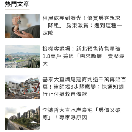
熱門文章
租屋處亮到發光！優質房客想求
「降租」 房東激賞：遇到這種一
定降
投機客退場！新北預售待售量破
1.8萬戶 這區「需求斷層」賣壓最
大
基泰大直爛尾建商判退千萬再賠百
萬！律師揭3步驟應變：快通知銀
行止付搶救自備款
李遠哲大直水岸豪宅「房價又破
底」！專家曝原因