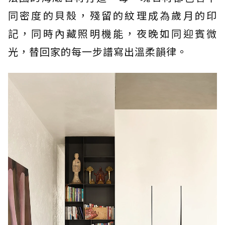
同密度的貝殼，殘留的紋理成為歲月的印
記，同時內藏照明機能，夜晚如同迎賓微
光，替回家的每一步譜寫出溫柔韻律。