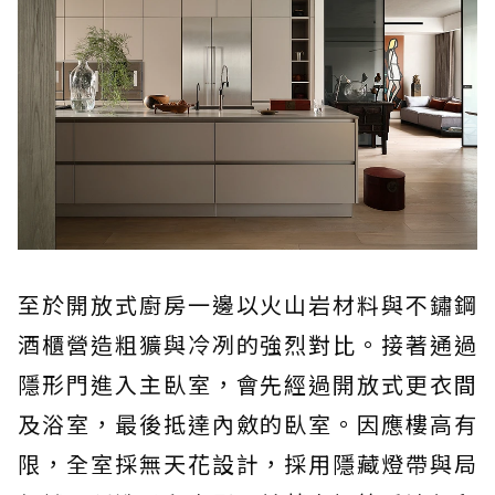
至於開放式廚房一邊以火山岩材料與不鏽鋼
酒櫃營造粗獷與冷冽的強烈對比。接著通過
隱形門進入主臥室，會先經過開放式更衣間
及浴室，最後抵達內斂的臥室。因應樓高有
限，全室採無天花設計，採用隱藏燈帶與局