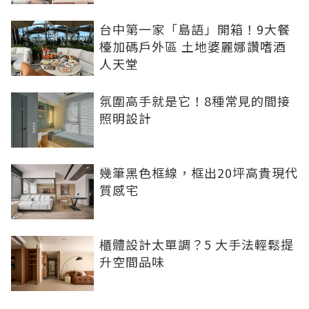
台中第一家「島語」開箱！9大餐
檯加碼戶外區 土地婆麗娜讚嗜酒
人天堂
氛圍高手就是它！8種常見的間接
照明設計
幾筆黑色框線，框出20坪高貴現代
質感宅
櫃體設計太單調？5 大手法輕鬆提
升空間品味