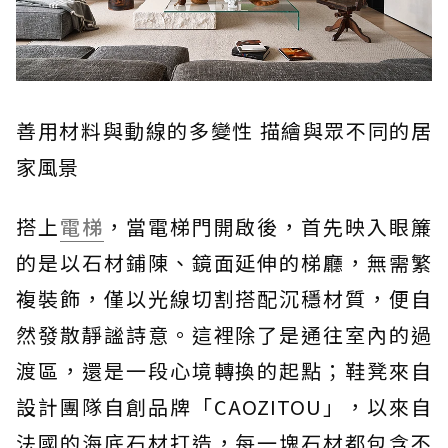
善用材料與動線的多變性 描繪與眾不同的居
家風景
搭上
電梯
，當電梯門開啟後，首先映入眼簾
的是以石材鋪陳、鏡面延伸的梯廳，無需繁
複裝飾，僅以光線切割搭配沉穩材質，便自
然發散靜謐詩意。這裡除了是通往室內的過
渡區，還是一段心境轉換的起點；鞋凳來自
設計團隊自創品牌「CAOZITOU」，以來自
法國的海底石材打造，每一塊石材都包含不