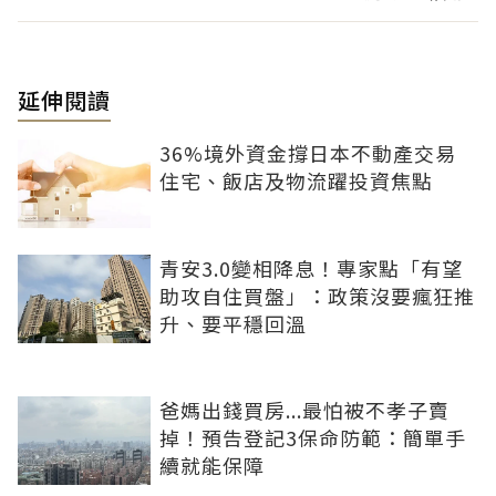
延伸閱讀
36%境外資金撐日本不動產交易
住宅、飯店及物流躍投資焦點
青安3.0變相降息！專家點「有望
助攻自住買盤」：政策沒要瘋狂推
升、要平穩回溫
爸媽出錢買房...最怕被不孝子賣
掉！預告登記3保命防範：簡單手
續就能保障