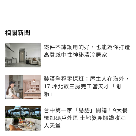
相關新聞
鐵件不鏽鋼用的好，也能為你打造
高質感中性神秘清冷居家
裝潢全程零探班：屋主人在海外，
17 坪北歐三房完工當天才「開
箱」
台中第一家「島語」開箱！9大餐
檯加碼戶外區 土地婆麗娜讚嗜酒
人天堂