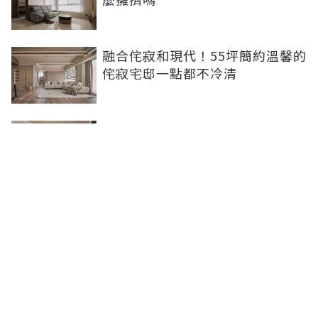
融合侘寂和現代！55坪簡約溫馨的
侘寂宅邸一點都不冷清
不想出門卻想小酌一杯？居家小酒
吧完成你的夢想
灰色特殊塗料空間高級美，巧妙揉
合兩種風格的27坪現代簡約居家
聯合線上公司 著作權所有 ©2025