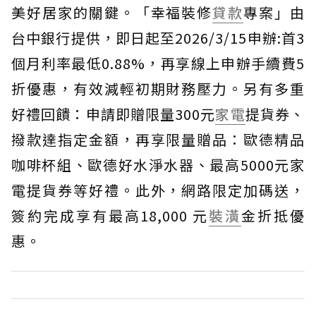
美好居家的關鍵。「幸福裝修
貸款
專案」由
台中銀行提供，即日起至2026/3/15申辦:首3
個月利率最低0.88%，再享線上申辦手續費5
折優惠，有效減輕初期財務壓力。另有多重
好禮回饋：申請即贈限量300元
家電
提貨券、
撥款達指定金額，再享限量贈品：歐德精品
咖啡杯組、歐德好水淨水器、最高5000元家
電提貨券等好禮。此外，網路限定加碼送，
簽約完成享有最高18,000 元
裝潢
金折抵優
惠。