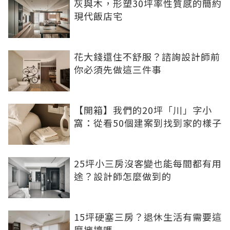
灰與木，形塑30坪率性質感的簡約
現代飯店宅
花大錢還住不舒服？諮詢設計師前
你必須先做這三件事
【開箱】我們的20坪「川」字小
窩：從看50個建案到找到家的樣子
25坪小三房沒客變也能每間都有用
途？設計師怎麼做到的
15坪硬塞三房？退休生活有需要這
麼擁擠嗎