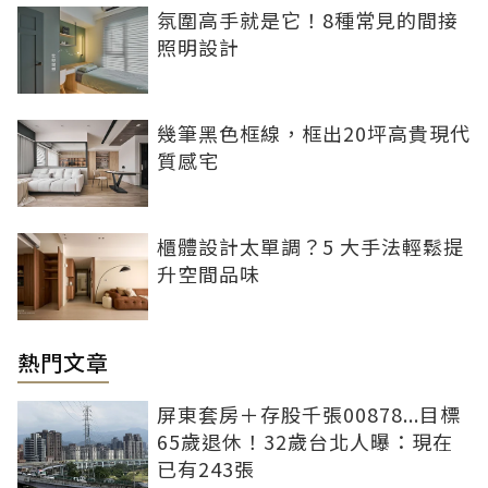
氛圍高手就是它！8種常見的間接
照明設計
幾筆黑色框線，框出20坪高貴現代
質感宅
櫃體設計太單調？5 大手法輕鬆提
升空間品味
熱門文章
屏東套房＋存股千張00878...目標
65歲退休！32歲台北人曝：現在
已有243張