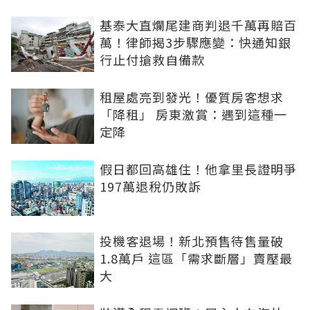
基泰大直爛尾建商判退千萬再賠百
萬！律師揭3步驟應變：快通知銀
行止付搶救自備款
租屋處亮到發光！優質房客想求
「降租」 房東激賞：遇到這種一
定降
假日都回高雄住！他拿里長證明爭
197萬退稅仍敗訴
投機客退場！新北預售待售量破
1.8萬戶 這區「需求斷層」賣壓最
大