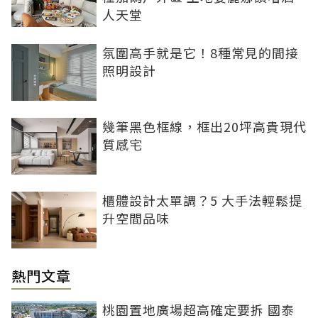
人天堂
氛圍高手就是它！8種常見的間接
照明設計
幾筆黑色框線，框出20坪高貴現代
質感宅
櫃體設計太單調？5 大手法輕鬆提
升空間品味
熱門文章
桃園置地廣場超高確定要拆 國泰