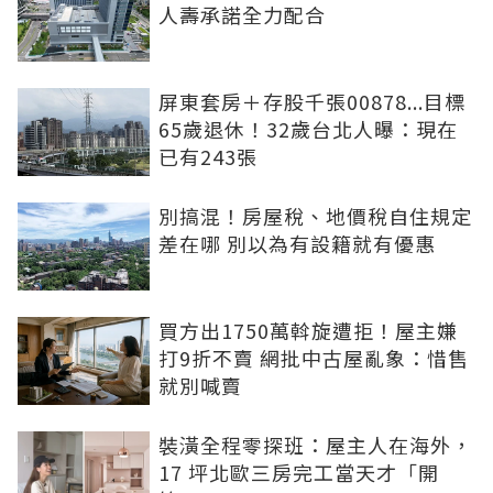
人壽承諾全力配合
屏東套房＋存股千張00878...目標
65歲退休！32歲台北人曝：現在
已有243張
別搞混！房屋稅、地價稅自住規定
差在哪 別以為有設籍就有優惠
買方出1750萬斡旋遭拒！屋主嫌
打9折不賣 網批中古屋亂象：惜售
就別喊賣
裝潢全程零探班：屋主人在海外，
17 坪北歐三房完工當天才「開