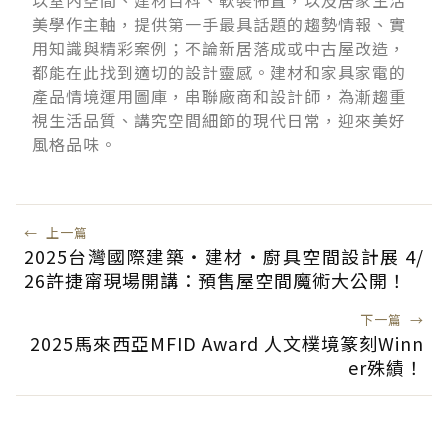
以室內空間、建材百科、軟裝佈置，以及居家生活
美學作主軸，提供第一手最具話題的趨勢情報、實
用知識與精彩案例；不論新居落成或中古屋改造，
都能在此找到適切的設計靈感。建材和家具家電的
產品情境運用圖庫，串聯廠商和設計師，為漸趨重
視生活品質、講究空間細節的現代日常，迎來美好
風格品味。
←
上一篇
2025台灣國際建築‧建材‧廚具空間設計展 4/
26許捷甯現場開講：預售屋空間魔術大公開！
下一篇
→
2025馬來西亞MFID Award 人文樸境篆刻Winn
er殊績！