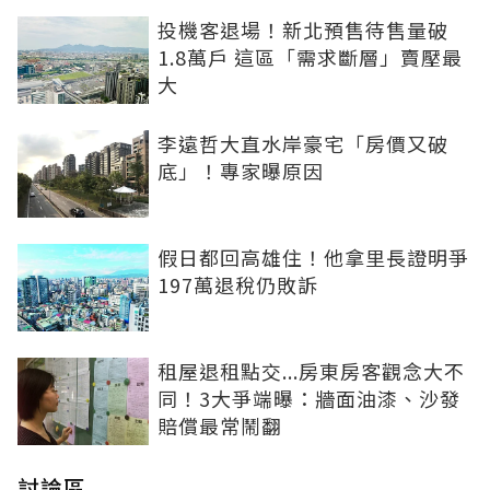
投機客退場！新北預售待售量破
1.8萬戶 這區「需求斷層」賣壓最
大
李遠哲大直水岸豪宅「房價又破
底」！專家曝原因
假日都回高雄住！他拿里長證明爭
197萬退稅仍敗訴
租屋退租點交...房東房客觀念大不
同！3大爭端曝：牆面油漆、沙發
賠償最常鬧翻
討論區