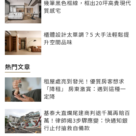
幾筆黑色框線，框出20坪高貴現代
質感宅
櫃體設計太單調？5 大手法輕鬆提
升空間品味
熱門文章
租屋處亮到發光！優質房客想求
「降租」 房東激賞：遇到這種一
定降
基泰大直爛尾建商判退千萬再賠百
萬！律師揭3步驟應變：快通知銀
行止付搶救自備款