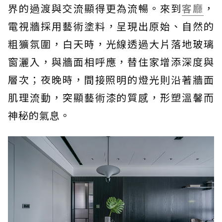
界的過渡與交流顯得更為流暢。來到
客廳
，
電視牆採用藝術塗料，呈現出原始、自然的
粗獷氛圍，白天時，光線透過大片落地玻璃
窗灑入，與牆面相呼應，替住家增添深度與
層次；夜晚時，間接照明的燈光則沿著牆面
肌理流動，突顯藝術漆的質感，形塑溫馨而
神秘的氣息。