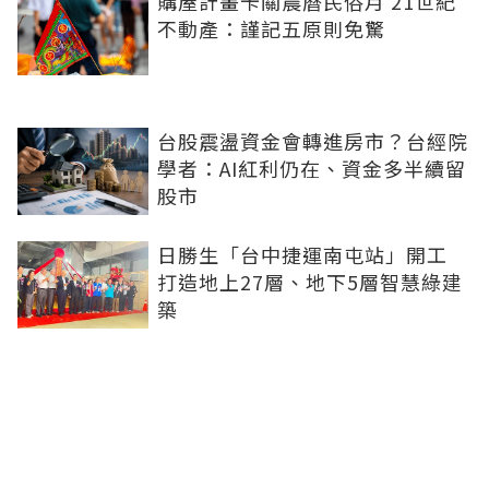
購屋計畫卡關農曆民俗月 21世紀
不動產：謹記五原則免驚
台股震盪資金會轉進房市？台經院
學者：AI紅利仍在、資金多半續留
股市
日勝生「台中捷運南屯站」開工
打造地上27層、地下5層智慧綠建
築