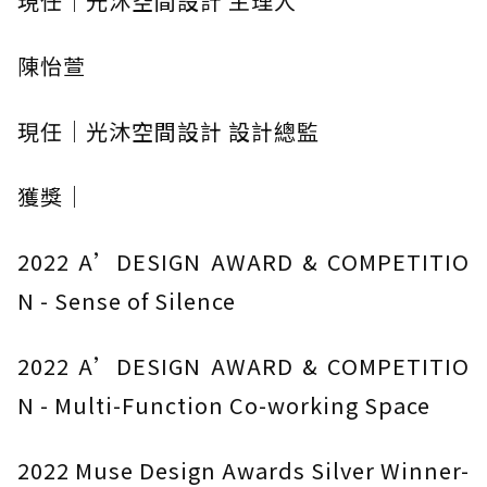
現任｜光沐空間設計 主理人
陳怡萱
現任｜光沐空間設計 設計總監
獲獎｜
2022 A’DESIGN AWARD & COMPETITIO
N - Sense of Silence
2022 A’DESIGN AWARD & COMPETITIO
N - Multi-Function Co-working Space
2022 Muse Design Awards Silver Winner-