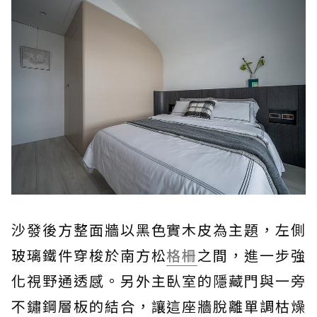
沙發後方整面牆以黑色實木皮為主題，左側
玻璃鐵件穿梭於南方松
格柵
之間，進一步強
化視野通透感。另外主臥室的隱藏門與一旁
不鏽鋼層板的結合，讓這座牆脫離單調枯燥