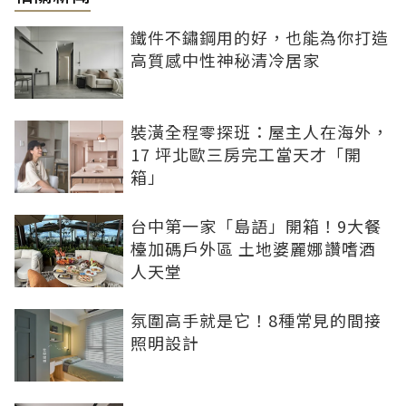
鐵件不鏽鋼用的好，也能為你打造
高質感中性神秘清冷居家
裝潢全程零探班：屋主人在海外，
17 坪北歐三房完工當天才「開
箱」
台中第一家「島語」開箱！9大餐
檯加碼戶外區 土地婆麗娜讚嗜酒
人天堂
氛圍高手就是它！8種常見的間接
照明設計