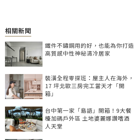
相關新聞
鐵件不鏽鋼用的好，也能為你打造
高質感中性神秘清冷居家
裝潢全程零探班：屋主人在海外，
17 坪北歐三房完工當天才「開
箱」
台中第一家「島語」開箱！9大餐
檯加碼戶外區 土地婆麗娜讚嗜酒
人天堂