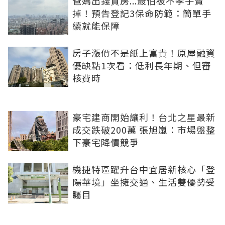
爸媽出錢買房...最怕被不孝子賣
掉！預告登記3保命防範：簡單手
續就能保障
房子漲價不是紙上富貴！原屋融資
優缺點1次看：低利長年期、但審
核費時
豪宅建商開始讓利！台北之星最新
成交跌破200萬 張旭嵐：市場盤整
下豪宅降價競爭
機捷特區躍升台中宜居新核心「登
陽華境」坐擁交通、生活雙優勢受
矚目