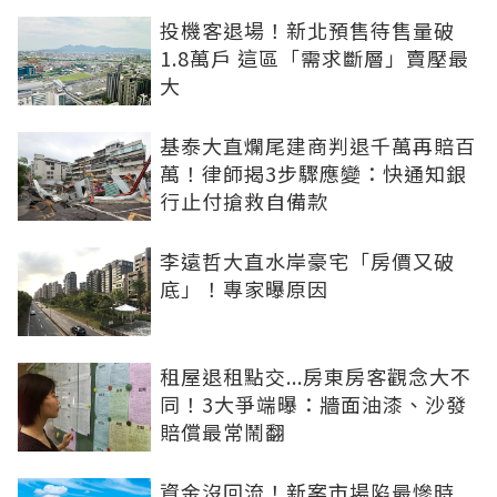
投機客退場！新北預售待售量破
1.8萬戶 這區「需求斷層」賣壓最
大
基泰大直爛尾建商判退千萬再賠百
萬！律師揭3步驟應變：快通知銀
行止付搶救自備款
李遠哲大直水岸豪宅「房價又破
底」！專家曝原因
租屋退租點交...房東房客觀念大不
同！3大爭端曝：牆面油漆、沙發
賠償最常鬧翻
資金沒回流！新案市場陷最慘時