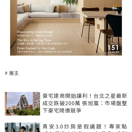
屋主
豪宅建商開始讓利！台北之星最新
成交跌破200萬 張旭嵐：市場盤整
下豪宅降價競爭
青安3.0炒房是假議題！專家點