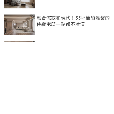
融合侘寂和現代！55坪簡約溫馨的
侘寂宅邸一點都不冷清
不想出門卻想小酌一杯？居家小酒
吧完成你的夢想
灰色特殊塗料空間高級美，巧妙揉
合兩種風格的27坪現代簡約居家
聯合線上公司 著作權所有 ©2025