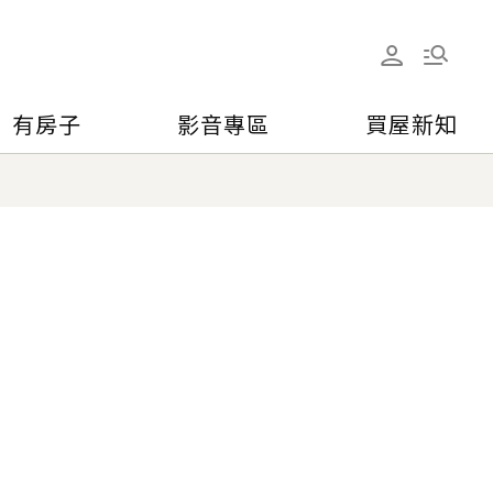
有房子
影音專區
買屋新知