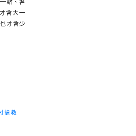
少一點、各
才會大一
也才會少
付搶救