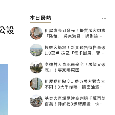
本日最熱
公設
租屋處亮到發光！優質房客想求
「降租」 房東激賞：遇到這種
一定降
投機客退場！新北預售待售量破
1.8萬戶 這區「需求斷層」賣壓
最大
李遠哲大直水岸豪宅「房價又破
底」！專家曝原因
租屋退租點交...房東房客觀念大
不同！3大爭端曝：牆面油漆、
沙發賠償最常鬧翻
基泰大直爛尾建商判退千萬再賠
百萬！律師揭3步驟應變：快通
知銀行止付搶救自備款