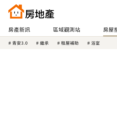
房產新訊
區域觀測站
房屋
青安3.0
繼承
租屋補助
浴室