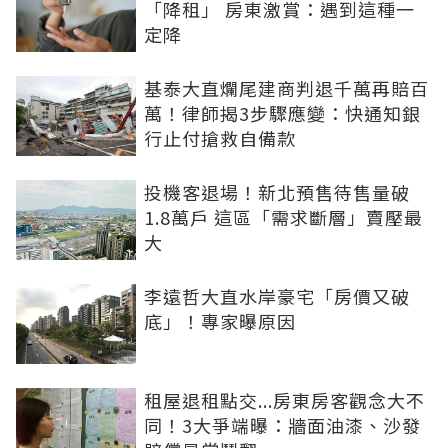
「降租」 房東激賞：遇到這種一
定降
基泰大直爛尾建商判退千萬再賠百
萬！律師揭3步驟應變：快通知銀
行止付搶救自備款
投機客退場！新北預售待售量破
1.8萬戶 這區「需求斷層」賣壓最
大
李遠哲大直水岸豪宅「房價又破
底」！專家曝原因
租屋退租點交...房東房客觀念大不
同！3大爭端曝：牆面油漆、沙發