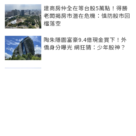
建商房仲全在等台股5萬點！得勝
老闆揭房市潛在危機：慎防股市回
檔落空
陶朱隱園富豪9.4億現金買下！外
僑身分曝光 網狂猜：少年股神？
樹林哪值得住、適合投資？網研究
一年排出前三名：北大特區勝出
雙北房價6月全面轉強！信義房價
指數出爐 台北市年漲逾6％、新北
轉正成長