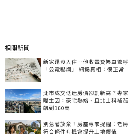
相關新聞
新家還沒入住…他收電費帳單驚呼
「公電嚇爛」 網揭真相：很正常
北市成交低迷房價卻創新高？專家
曝主因：豪宅熱絡、且北士科補漲
飆到160萬
別急著放棄！房產專家提醒：老房
符合條件有機會提升土地價值