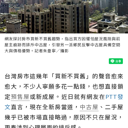
網友探討房市買新不買舊趨勢，指出買方因懼怕屋況風險與前
屋主痕跡而排斥中古屋，引發另一派鄉民反擊中古屋具備空間
大與價格優勢。記者朱曼寧／攝影
台灣房市這幾年「買新不買舊」的聲音愈來
愈大，不少人寧願多花一點錢，也想直接鎖
定
預售屋
或新成屋。近日就有網友在
PTT發
文
直言，現在全新房當道，
中古屋
、二手屋
幾乎已被市場直接略過，原因不只在屋況，
更牽涉到心理層面的排斥感。