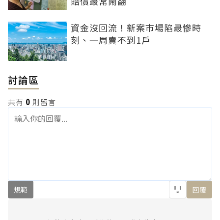
賠償最常鬧翻
資金沒回流！新案市場陷最慘時
刻、一周賣不到1戶
討論區
共有
0
則留言
規範
回覆