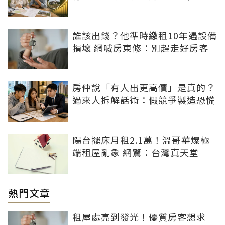
誰該出錢？他準時繳租10年遇設備
損壞 網喊房東修：別趕走好房客
房仲說「有人出更高價」是真的？
過來人拆解話術：假競爭製造恐慌
陽台擺床月租2.1萬！溫哥華爆極
端租屋亂象 網驚：台灣真天堂
熱門文章
租屋處亮到發光！優質房客想求