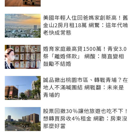
美國年輕人住回爸媽家創新高！舊
金山2房月租18萬 網驚：這年代啃
老快成常態
婚育家庭最高貸1500萬！青安3.0
祭「離婚條款」 網酸：簡直變相
鼓勵不結婚
誠品撤出桃園市區、轉戰青埔？在
地人不滿喊團結 網戰翻：未來是
青埔的
股票回撤30％讓他旅遊也吃不下！
想轉買房收4％租金 網勸：房東沒
那麼好當