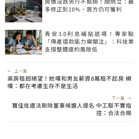
房價沒跌央行不鬆綁！顏炳立：最
多修正到10%、買方仍可獲利
青安3.0利息補貼退場！專家點
「傳產還款能力需關注」：科技業
支撐整體違約風險低
←
上一篇
高房租超絕望！她嘆和男友薪資8萬租不起房 網
嘆：都在考慮生存不是生活
下一篇
→
寶佳批違法剔除董事候選人提名 中工駁不實指
控：合法合規