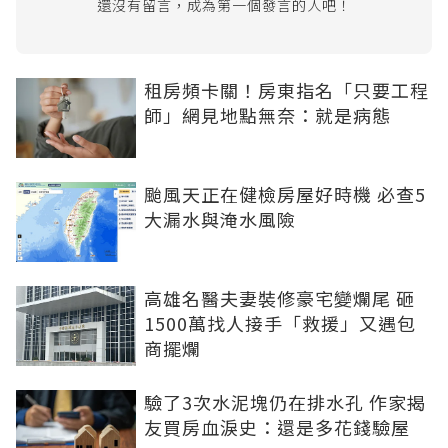
還沒有留言，成為第一個發言的人吧！
租房頻卡關！房東指名「只要工程
師」網見地點無奈：就是病態
颱風天正在健檢房屋好時機 必查5
大漏水與淹水風險
高雄名醫夫妻裝修豪宅變爛尾 砸
1500萬找人接手「救援」又遇包
商擺爛
驗了3次水泥塊仍在排水孔 作家揭
友買房血淚史：還是多花錢驗屋