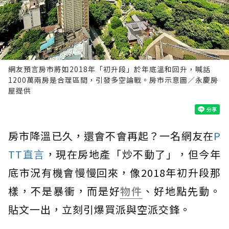
網友預言房市將如2018年「初升段」於年底溫和回升，喊話
1200萬兩房是合理區間，引發多空論戰。房市示意圖／永慶房
屋提供
房市降溫已久，還會不會再起？一名網友在
P
TT直言
，現在房地產「炒不動了」，但今年
底市況有機會慢慢回來，像2018年初升段那
樣，不是暴衝，而是好
物件
、好地點先動。
貼文一出，立刻引爆買派與空派交鋒。