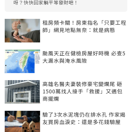
租房頻卡關！房東指名「只要工程
師」網見地點無奈：就是病態
颱風天正在健檢房屋好時機 必查5
大漏水與淹水風險
高雄名醫夫妻裝修豪宅變爛尾 砸
1500萬找人接手「救援」又遇包
商擺爛
驗了3次水泥塊仍在排水孔 作家揭
友買房血淚史：還是多花錢驗屋