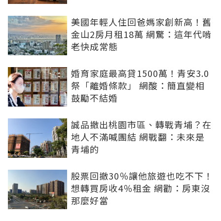
美國年輕人住回爸媽家創新高！舊
金山2房月租18萬 網驚：這年代啃
老快成常態
婚育家庭最高貸1500萬！青安3.0
祭「離婚條款」 網酸：簡直變相
鼓勵不結婚
誠品撤出桃園市區、轉戰青埔？在
地人不滿喊團結 網戰翻：未來是
青埔的
股票回撤30％讓他旅遊也吃不下！
想轉買房收4％租金 網勸：房東沒
那麼好當