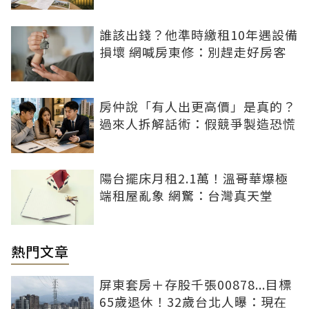
誰該出錢？他準時繳租10年遇設備
損壞 網喊房東修：別趕走好房客
房仲說「有人出更高價」是真的？
過來人拆解話術：假競爭製造恐慌
陽台擺床月租2.1萬！溫哥華爆極
端租屋亂象 網驚：台灣真天堂
熱門文章
屏東套房＋存股千張00878...目標
65歲退休！32歲台北人曝：現在