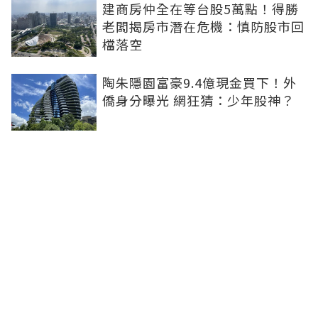
建商房仲全在等台股5萬點！得勝
老闆揭房市潛在危機：慎防股市回
檔落空
陶朱隱園富豪9.4億現金買下！外
僑身分曝光 網狂猜：少年股神？
樹林哪值得住、適合投資？網研究
一年排出前三名：北大特區勝出
雙北房價6月全面轉強！信義房價
指數出爐 台北市年漲逾6％、新北
轉正成長