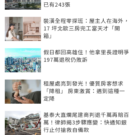
已有243張
裝潢全程零探班：屋主人在海外，
17 坪北歐三房完工當天才「開
箱」
假日都回高雄住！他拿里長證明爭
197萬退稅仍敗訴
租屋處亮到發光！優質房客想求
「降租」 房東激賞：遇到這種一
定降
基泰大直爛尾建商判退千萬再賠百
萬！律師揭3步驟應變：快通知銀
行止付搶救自備款