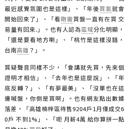
最近感覺氛圍也是這樣」、「年後
買氣
就會
開始回來了」、「看
剛需
買盤一直有在買 交
易量有回來.」。也有人認為
區域
分化明顯，
「還是要看地方喇」、「桃竹是這樣沒錯，
台南
高雄
？」。
質疑聲音同樣不少，「會講就先買，先來個
證明才相信」、「去年也是這麼說」、「年
底反轉？」、「有夢最美」、「沒單也在這
邊喊盤，你倒是買啊」。也有網友點出數據
落差，「高雄楠梓區待售9204戶1月僅成交6
0戶 不到1%」、「呃 月薪4萬 給你算拼一點