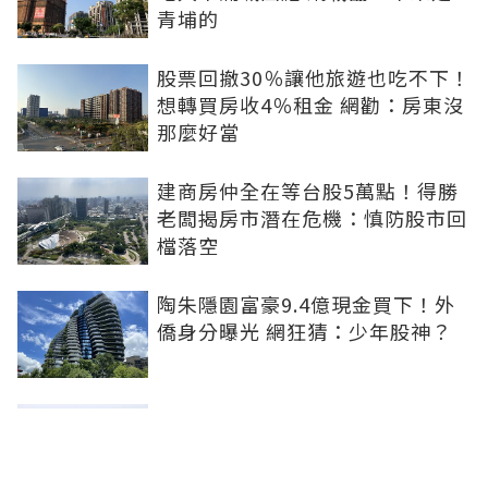
青埔的
股票回撤30％讓他旅遊也吃不下！
想轉買房收4％租金 網勸：房東沒
那麼好當
建商房仲全在等台股5萬點！得勝
老闆揭房市潛在危機：慎防股市回
檔落空
陶朱隱園富豪9.4億現金買下！外
僑身分曝光 網狂猜：少年股神？
樹林哪值得住、適合投資？網研究
一年排出前三名：北大特區勝出