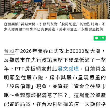
台股突破3萬點大關，引發網友對「股房配置」的激烈討論，不
少人認為股市報酬率已完勝房產。房市示意圖／永慶房屋提供
台股
在2026年開春正式攻上30000點大關，
反觀房市在央行政策高壓下硬是低迷了一整
年。PTT房板網友對此
發文感嘆
，目前資金
明顯全往股市跑，房市與股市呈現嚴重的
「股房偏離」現象，並質疑「資金全往股市
跑～金龍應該很滿意了吧？」這場關於資產
配置的論戰，在台股創紀錄的這一天顯得格