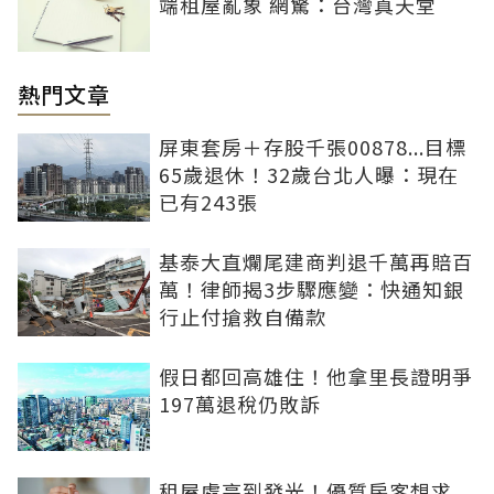
端租屋亂象 網驚：台灣真天堂
熱門文章
屏東套房＋存股千張00878...目標
65歲退休！32歲台北人曝：現在
已有243張
基泰大直爛尾建商判退千萬再賠百
萬！律師揭3步驟應變：快通知銀
行止付搶救自備款
假日都回高雄住！他拿里長證明爭
197萬退稅仍敗訴
租屋處亮到發光！優質房客想求