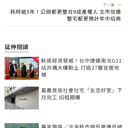
下一篇
→
耗時逾5年！公辦都更整合9成產權人 北市信維
整宅都更預計年中招商
延伸閱讀
軌道經濟發威！台中捷運南屯G11
站共構大樓動土 打造27層宜居地
標
嘉義首座社會社宅「友忠好室」下
月完工 招租期曝
專家帶路／淡海新市鎮低單價低總