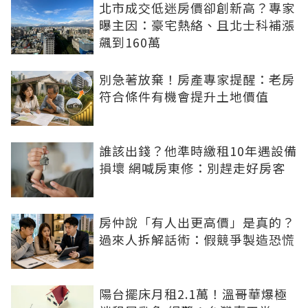
北市成交低迷房價卻創新高？專家
曝主因：豪宅熱絡、且北士科補漲
飆到160萬
別急著放棄！房產專家提醒：老房
符合條件有機會提升土地價值
誰該出錢？他準時繳租10年遇設備
損壞 網喊房東修：別趕走好房客
房仲說「有人出更高價」是真的？
過來人拆解話術：假競爭製造恐慌
陽台擺床月租2.1萬！溫哥華爆極