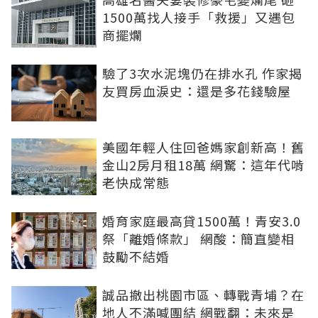
1500萬找人接手「救援」又遇包
商擺爛
驗了3次水泥塊仍在排水孔 作家揭
友買房血淚史：還是多花錢驗屋
美國年輕人住回爸媽家創新高！舊
金山2房月租18萬 網驚：這年代啃
老快成常態
婚育家庭最高貸1500萬！青安3.0
祭「離婚條款」 網酸：簡直變相
鼓勵不結婚
誠品撤出桃園市區、轉戰青埔？在
地人不滿喊團結 網戰翻：未來是