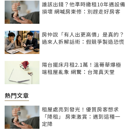
誰該出錢？他準時繳租10年遇設備
損壞 網喊房東修：別趕走好房客
房仲說「有人出更高價」是真的？
過來人拆解話術：假競爭製造恐慌
陽台擺床月租2.1萬！溫哥華爆極
端租屋亂象 網驚：台灣真天堂
熱門文章
租屋處亮到發光！優質房客想求
「降租」 房東激賞：遇到這種一
定降