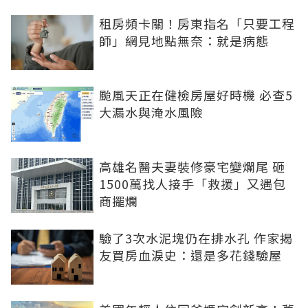
租房頻卡關！房東指名「只要工程
師」網見地點無奈：就是病態
颱風天正在健檢房屋好時機 必查5
大漏水與淹水風險
高雄名醫夫妻裝修豪宅變爛尾 砸
1500萬找人接手「救援」又遇包
商擺爛
驗了3次水泥塊仍在排水孔 作家揭
友買房血淚史：還是多花錢驗屋