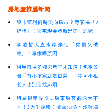
房地產推薦新聞
股市獲利何時流向房市？專家揭「2
指標」：豪宅現金買斷是第一訊號
李遠哲大直水岸豪宅「房價又破
底」！專家曝原因
租屋市場多殘忍老了才知道！包租公
曝「有小孩家庭是首選」：寧可不租
老人也別自找麻煩
租屋退租點交...房東房客觀念大不
同！3大爭端曝：牆面油漆、沙發賠