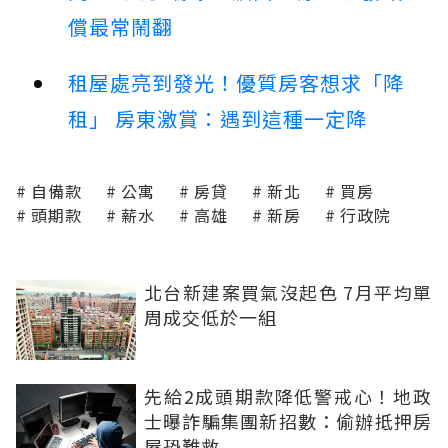
償最常鬧翻
租屋處亮到發光！優質房客想求「降
租」 房東激賞：遇到這種一定降
自備款
公寓
房貸
新北
買房
頭期款
薪水
高雄
新房
行政院
北台新建案買氣沒起色 7月平均單
周成交低於一組
先給2成頭期款降低警戒心！地政
士曝詐騙集團新招數：偷辦抵押房
屋恐難救