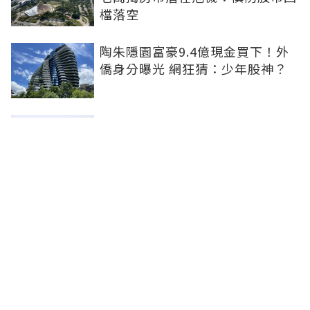
檔落空
陶朱隱園富豪9.4億現金買下！外
僑身分曝光 網狂猜：少年股神？
樹林哪值得住、適合投資？網研究
一年排出前三名：北大特區勝出
雙北房價6月全面轉強！信義房價
指數出爐 台北市年漲逾6％、新北
轉正成長
聯合線上公司 著作權所有 ©2025