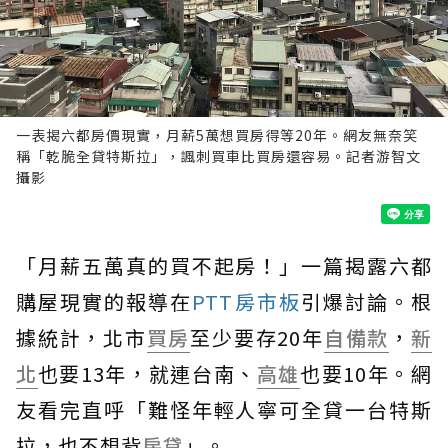
一表揭六都房價現實，月薪5萬想買房得等20年。網友無奈笑
稱「乾脆全貸特斯拉」，諷刺買車比買房還容易。記者游智文
攝影
「月薪五萬真的買不起房！」一篇揭露六都
購屋現實的報導在
PTT房市板
引爆討論。根
據統計，北市
買房
至少要存20年
自備款
，
新
北
也要13年，就連台南、
高雄
也要10年。網
友看完直呼「難怪年輕人寧可全貸一台特斯
拉，也不想背
房貸
」。