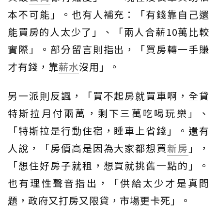
本不可能」。也有人補充：「有錢靠自己還
能買房的人太少了」、「兩人合薪10萬比較
實際」。部分留言則指出，「買房轉一手賺
才有錢，靠
薪水
沒用」。
另一派則反諷，「買不起房就買車啊，全貸
特斯拉月付兩萬，剩下三萬吃喝玩樂」、
「特斯拉是行動住宿，睡車上省錢」。還有
人說，「房價高是因為大家都想買
新房
」，
「想住好房子就租，想買就挑舊一點的」。
也有理性聲音指出，「供給太少才是真問
題，政府又打房又限貸，市場更卡死」。