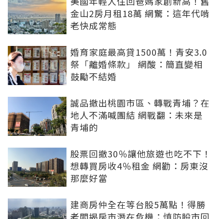
美國年輕人住回爸媽家創新高！舊
金山2房月租18萬 網驚：這年代啃
老快成常態
婚育家庭最高貸1500萬！青安3.0
祭「離婚條款」 網酸：簡直變相
鼓勵不結婚
誠品撤出桃園市區、轉戰青埔？在
地人不滿喊團結 網戰翻：未來是
青埔的
股票回撤30％讓他旅遊也吃不下！
想轉買房收4％租金 網勸：房東沒
那麼好當
建商房仲全在等台股5萬點！得勝
老闆揭房市潛在危機：慎防股市回