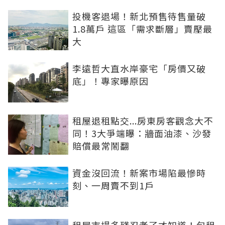
投機客退場！新北預售待售量破
1.8萬戶 這區「需求斷層」賣壓最
大
李遠哲大直水岸豪宅「房價又破
底」！專家曝原因
租屋退租點交...房東房客觀念大不
同！3大爭端曝：牆面油漆、沙發
賠償最常鬧翻
資金沒回流！新案市場陷最慘時
刻、一周賣不到1戶