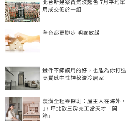
北台新建案買氣沒起色 7月平均單
周成交低於一組
全台都更腳步 明顯放緩
鐵件不鏽鋼用的好，也能為你打造
高質感中性神秘清冷居家
裝潢全程零探班：屋主人在海外，
17 坪北歐三房完工當天才「開
箱」