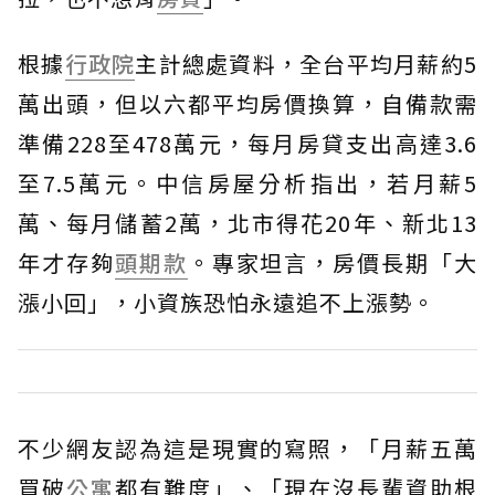
根據
行政院
主計總處資料，全台平均月薪約5
萬出頭，但以六都平均房價換算，自備款需
準備228至478萬元，每月房貸支出高達3.6
至7.5萬元。中信房屋分析指出，若月薪5
萬、每月儲蓄2萬，北市得花20年、新北13
年才存夠
頭期款
。專家坦言，房價長期「大
漲小回」，小資族恐怕永遠追不上漲勢。
不少網友認為這是現實的寫照，「月薪五萬
買破
公寓
都有難度」、「現在沒長輩資助根