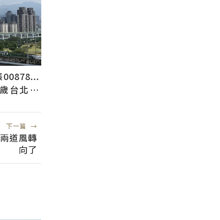
878...
2歲台北人
下一篇
→
這兩道風轉
向了