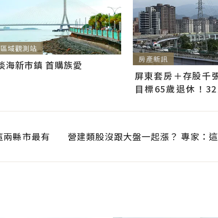
區域觀測站
房產新訊
淡海新市鎮 首購族愛
屏東套房＋存股千張00
目標65歲退休！3
曝：現在已有243張
這兩縣市最有
營建類股沒跟大盤一起漲？ 專家：