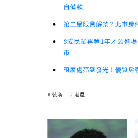
自備款
第二屋限貸解禁？北市房
8成民眾再等1年才願進
市
租屋處亮到發光！優質房
裝潢
老屋