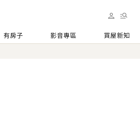
有房子
影音專區
買屋新知