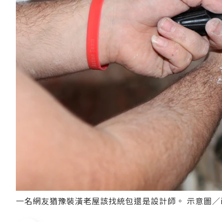
一名網友猶豫裝潢老屋該找統包還是設計師。 示意圖／ing