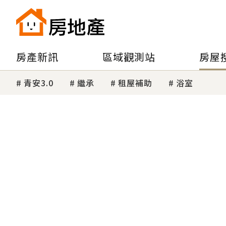
房產新訊
區域觀測站
房屋
青安3.0
繼承
租屋補助
浴室