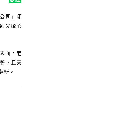
公司」哪
卻又擔心
修表面，老
著，且天
翻新。