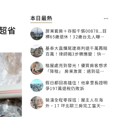
本日最熱
超省
屏東套房＋存股千張00878...目
標65歲退休！32歲台北人曝：
現在已有243張
基泰大直爛尾建商判退千萬再賠
百萬！律師揭3步驟應變：快通
知銀行止付搶救自備款
租屋處亮到發光！優質房客想求
「降租」 房東激賞：遇到這種
一定降
假日都回高雄住！他拿里長證明
爭197萬退稅仍敗訴
裝潢全程零探班：屋主人在海
外，17 坪北歐三房完工當天才
「開箱」