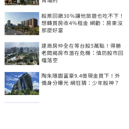
青埔的
股票回撤30％讓他旅遊也吃不下！
想轉買房收4％租金 網勸：房東沒
那麼好當
建商房仲全在等台股5萬點！得勝
老闆揭房市潛在危機：慎防股市回
檔落空
陶朱隱園富豪9.4億現金買下！外
僑身分曝光 網狂猜：少年股神？
樹林哪值得住、適合投資？網研究
一年排出前三名：北大特區勝出