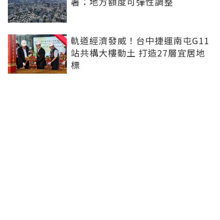
署：地方額度可彈性調整
軌道經濟發威！台中捷運南屯G11
站共構大樓動土 打造27層宜居地
標