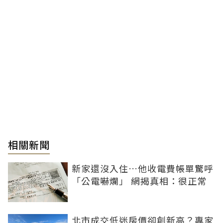
相關新聞
新家還沒入住…他收電費帳單驚呼
「公電嚇爛」 網揭真相：很正常
北市成交低迷房價卻創新高？專家