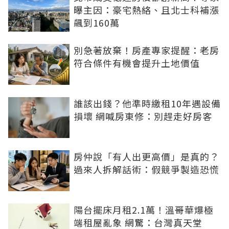
曝主因：豪宅熱絡、且北士科補漲
飆到160萬
別急著放棄！房產專家提醒：老房
符合條件有機會提升土地價值
誰該出錢？他準時繳租10年遇設備
損壞 網喊房東修：別趕走好房客
房仲說「有人出更高價」是真的？
過來人拆解話術：假競爭製造恐慌
陽台擺床月租2.1萬！溫哥華爆極
端租屋亂象 網驚：台灣真天堂