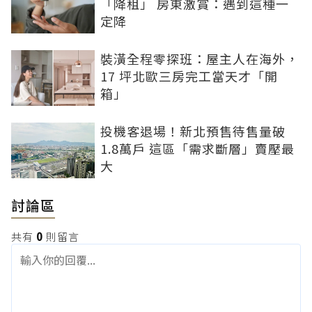
「降租」 房東激賞：遇到這種一
定降
裝潢全程零探班：屋主人在海外，
17 坪北歐三房完工當天才「開
箱」
投機客退場！新北預售待售量破
1.8萬戶 這區「需求斷層」賣壓最
大
討論區
共有
0
則留言