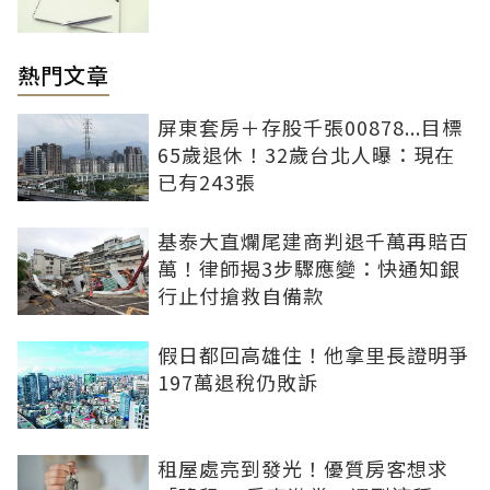
熱門文章
屏東套房＋存股千張00878...目標
65歲退休！32歲台北人曝：現在
已有243張
基泰大直爛尾建商判退千萬再賠百
萬！律師揭3步驟應變：快通知銀
行止付搶救自備款
假日都回高雄住！他拿里長證明爭
197萬退稅仍敗訴
租屋處亮到發光！優質房客想求