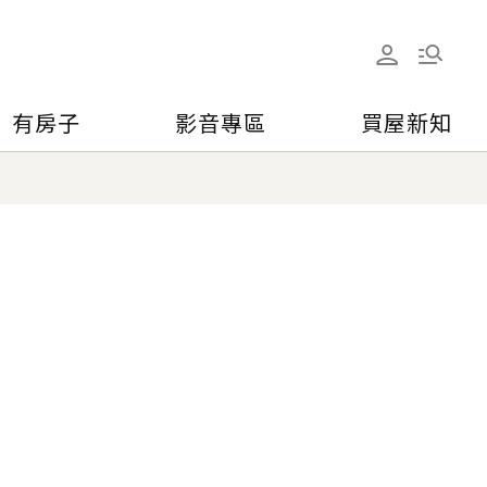
有房子
影音專區
買屋新知