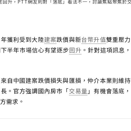
望回升，PTT網友則對「落底」看法不一，討論焦點聚焦於
半年獲利受到大陸
建案
跌價與新
台幣升值
雙重壓力
期下半年市場信心有望逐步
回升
。針對這項訊息
損來自中國建案跌價損失與匯損，仲介本業則維持
成長。官方強調國內房市「
交易量
」有機會落底，
方需求。