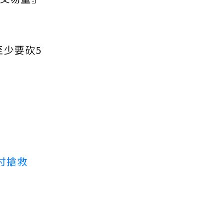
少要砍5
付搶救