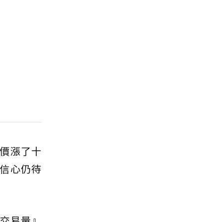
價漲了十
信心仍待
『交易量』