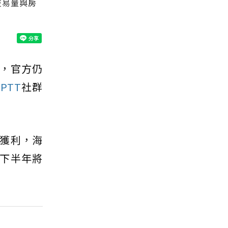
交易量與房
，官方仍
，
PTT
社群
獲利，海
下半年將