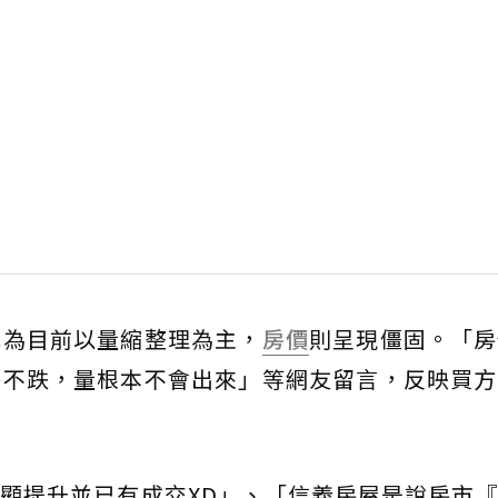
認為目前以量縮整理為主，
房價
則呈現僵固。「房
格不跌，量根本不會出來」等網友留言，反映買方
顯提升並已有成交XD」、「信義房屋是說房市