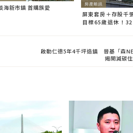
房產新訊
淡海新市鎮 首購族愛
屏東套房＋存股千張00
目標65歲退休！3
曝：現在已有243張
啟動仁德5年4千坪造鎮 晉基「森NE
揭開減碳住