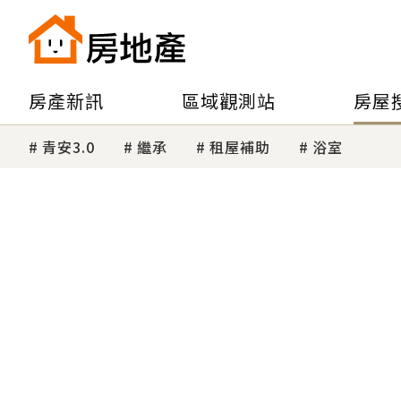
房產新訊
區域觀測站
房屋
青安3.0
繼承
租屋補助
浴室