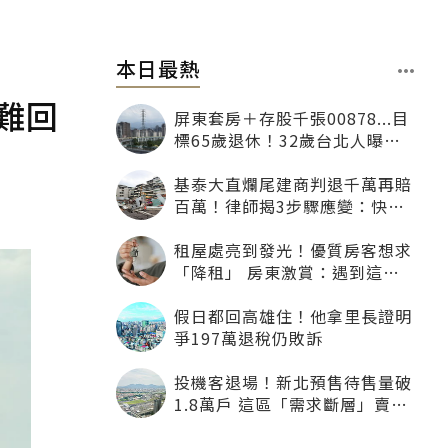
本日最熱
難回
屏東套房＋存股千張00878...目
標65歲退休！32歲台北人曝：
現在已有243張
基泰大直爛尾建商判退千萬再賠
百萬！律師揭3步驟應變：快通
知銀行止付搶救自備款
租屋處亮到發光！優質房客想求
「降租」 房東激賞：遇到這種
一定降
假日都回高雄住！他拿里長證明
爭197萬退稅仍敗訴
投機客退場！新北預售待售量破
1.8萬戶 這區「需求斷層」賣壓
最大