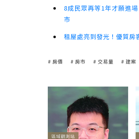
8成民眾再等1年才願進
市
租屋處亮到發光！優質房
房價
房市
交易量
建案
區域觀測站