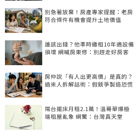
別急著放棄！房產專家提醒：老房
符合條件有機會提升土地價值
誰該出錢？他準時繳租10年遇設備
損壞 網喊房東修：別趕走好房客
房仲說「有人出更高價」是真的？
過來人拆解話術：假競爭製造恐慌
陽台擺床月租2.1萬！溫哥華爆極
端租屋亂象 網驚：台灣真天堂