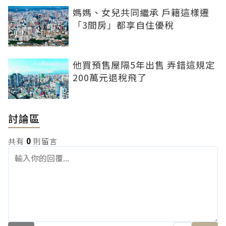
媽媽、女兒共同繼承 戶籍這樣遷
「3間房」都享自住優稅
他買預售屋隔5年出售 弄錯這規定
200萬元退稅飛了
討論區
共有
0
則留言