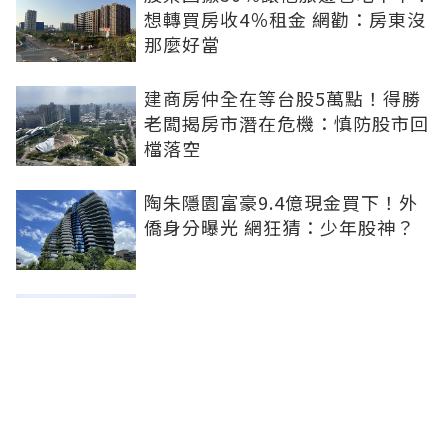
想轉買房收4％租金 網勸：房東沒
那麼好當
建商房仲全在等台股5萬點！得勝
老闆揭房市潛在危機：慎防股市回
檔落空
陶朱隱園富豪9.4億現金買下！外
僑身分曝光 網狂猜：少年股神？
樹林哪值得住、適合投資？網研究
一年排出前三名：北大特區勝出
雙北房價6月全面轉強！信義房價
指數出爐 台北市年漲逾6％、新北