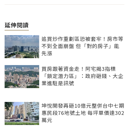
延伸閱讀
追買炒作重劃區恐被套牢！房市等
不到全面崩盤 但「對的房子」能
先漲
買房跟著資金走！阿宅揭3指標
「鎖定潛力區」：政府砸錢、大企
業進駐是訊號
坤悅開發再砸10億元整併台中七期
惠民段76地號土地 每坪單價達302
萬元