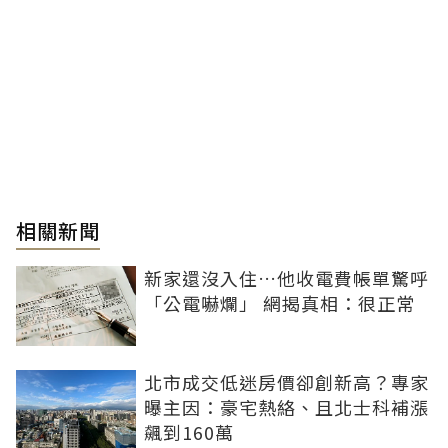
相關新聞
新家還沒入住…他收電費帳單驚呼
「公電嚇爛」 網揭真相：很正常
北市成交低迷房價卻創新高？專家
曝主因：豪宅熱絡、且北士科補漲
飆到160萬