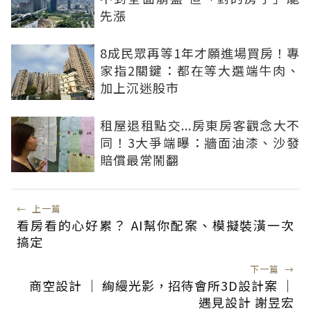
先漲
8成民眾再等1年才願進場買房！專
家指2關鍵：都在等大選端牛肉、
加上沉迷股市
租屋退租點交...房東房客觀念大不
同！3大爭端曝：牆面油漆、沙發
賠償最常鬧翻
←
上一篇
看房看的心好累？ AI幫你配案、模擬裝潢一次
搞定
下一篇
→
商空設計 │ 絢縵光影，招待會所3D設計案 │
遇見設計 謝昱宏