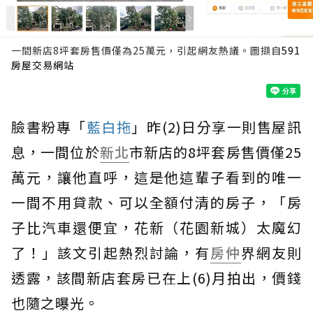
一間新店8坪套房售價僅為25萬元，引起網友熱議。圖擷自
591
房屋交易網站
臉書粉專「
藍白拖
」昨(2)日分享一則售屋訊
息，一間位於
新北
市新店的8坪套房售價僅25
萬元，讓他直呼，這是他這輩子看到的唯一
一間不用貸款、可以全額付清的房子，「房
子比汽車還便宜，花新（花園新城）太魔幻
了！」該文引起熱烈討論，有
房仲
界網友則
透露，該間新店套房已在上(6)月拍出，價錢
也隨之曝光。