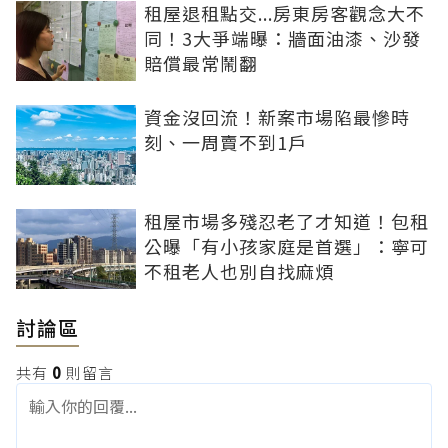
租屋退租點交...房東房客觀念大不
同！3大爭端曝：牆面油漆、沙發
賠償最常鬧翻
資金沒回流！新案市場陷最慘時
刻、一周賣不到1戶
租屋市場多殘忍老了才知道！包租
公曝「有小孩家庭是首選」：寧可
不租老人也別自找麻煩
討論區
共有
0
則留言