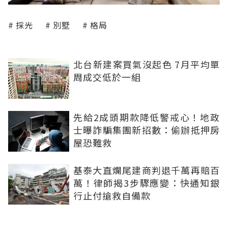
採光
別墅
格局
北台新建案買氣沒起色 7月平均單
周成交低於一組
先給2成頭期款降低警戒心！地政
士曝詐騙集團新招數：偷辦抵押房
屋恐難救
基泰大直爛尾建商判退千萬再賠百
萬！律師揭3步驟應變：快通知銀
行止付搶救自備款