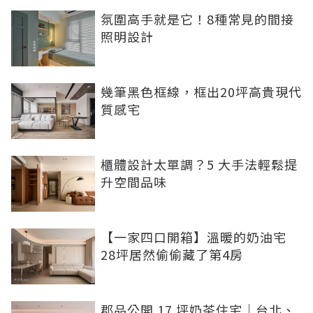
氛圍高手就是它！8種常見的間接
照明設計
幾筆黑色框線，框出20坪高貴現代
質感宅
櫃體設計太單調？5 大手法輕鬆提
升空間品味
【一家四口開箱】溫暖的奶油宅
28坪居然偷偷藏了第4房
郡品公開 17 坪奶茶住宅｜台北、