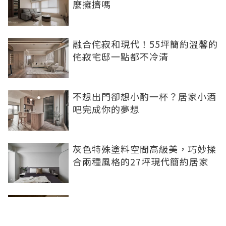
麼擁擠嗎
融合侘寂和現代！55坪簡約溫馨的
侘寂宅邸一點都不冷清
不想出門卻想小酌一杯？居家小酒
吧完成你的夢想
灰色特殊塗料空間高級美，巧妙揉
合兩種風格的27坪現代簡約居家
【開箱】北歐風✖日式居酒屋在我
家 我們家的中島人見人愛！