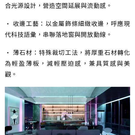
合光源設計，營造空間延展與流動感。
· 收邊工藝：以金屬飾條細緻收邊，呼應現
代科技語彙，串聯落地窗與開放動線。
· 薄石材：特殊裁切工法，將厚重石材轉化
為輕盈薄板，減輕壓迫感，兼具質感與美
觀。