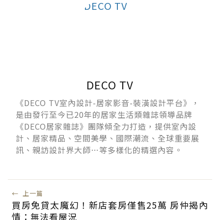
DECO TV
《DECO TV室內設計-居家影音-裝潢設計平台》，
是由發行至今已20年的居家生活類雜誌領導品牌
《DECO居家雜誌》團隊傾全力打造，提供室內設
計、居家精品、空間美學、國際潮流、全球重要展
訊、親訪設計界大師…等多樣化的精選內容。
←
上一篇
買房免貸太魔幻！新店套房僅售25萬 房仲揭內
情：無法看屋況