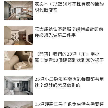
灰與木，形塑30坪率性質感的簡約
現代飯店宅
花大錢還住不舒服？諮詢設計師前
你必須先做這三件事
【開箱】我們的20坪「川」字小
窩：從看50個建案到找到家的樣子
25坪小三房沒客變也能每間都有用
途？設計師怎麼做到的
15坪硬塞三房？退休生活有需要這