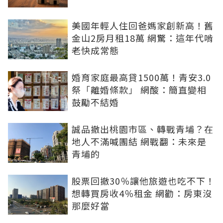
美國年輕人住回爸媽家創新高！舊
金山2房月租18萬 網驚：這年代啃
老快成常態
婚育家庭最高貸1500萬！青安3.0
祭「離婚條款」 網酸：簡直變相
鼓勵不結婚
誠品撤出桃園市區、轉戰青埔？在
地人不滿喊團結 網戰翻：未來是
青埔的
股票回撤30％讓他旅遊也吃不下！
想轉買房收4％租金 網勸：房東沒
那麼好當