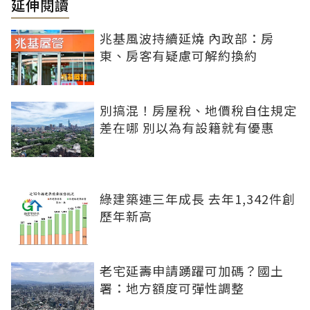
延伸閱讀
兆基風波持續延燒 內政部：房
東、房客有疑慮可解約換約
別搞混！房屋稅、地價稅自住規定
差在哪 別以為有設籍就有優惠
綠建築連三年成長 去年1,342件創
歷年新高
老宅延壽申請踴躍可加碼？國土
署：地方額度可彈性調整