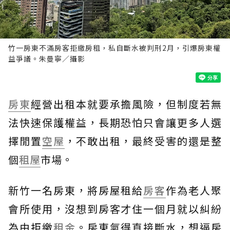
竹一房東不滿房客拒繳房租，私自斷水被判刑2月，引爆房東權
益爭議。朱曼寧／攝影
房東
經營出租本就要承擔風險，但制度若無
法快速保護權益，長期恐怕只會讓更多人選
擇閒置
空屋
，不敢出租，最終受害的還是整
個
租屋
市場。
新竹一名房東，將房屋租給
房客
作為老人聚
會所使用，沒想到房客才住一個月就以糾紛
為由拒繳
租金
。房東氣得直接斷水，想逼房