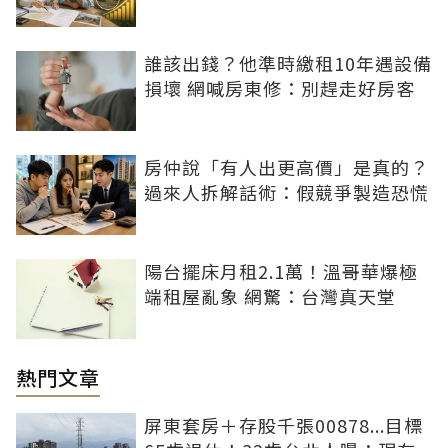
誰該出錢？他準時繳租10年遇設備
損壞 網喊房東修：別趕走好房客
房仲說「有人出更高價」是真的？
過來人拆解話術：假競爭製造恐慌
陽台擺床月租2.1萬！溫哥華爆極
端租屋亂象 網驚：台灣真天堂
熱門文章
屏東套房＋存股千張00878...目標