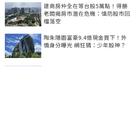
建商房仲全在等台股5萬點！得勝
老闆揭房市潛在危機：慎防股市回
檔落空
陶朱隱園富豪9.4億現金買下！外
僑身分曝光 網狂猜：少年股神？
樹林哪值得住、適合投資？網研究
一年排出前三名：北大特區勝出
雙北房價6月全面轉強！信義房價
指數出爐 台北市年漲逾6％、新北
轉正成長