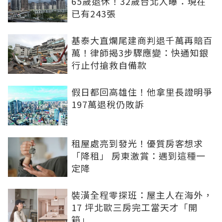
65歲退休！32歲台北人曝：現在
已有243張
基泰大直爛尾建商判退千萬再賠百
萬！律師揭3步驟應變：快通知銀
行止付搶救自備款
假日都回高雄住！他拿里長證明爭
197萬退稅仍敗訴
租屋處亮到發光！優質房客想求
「降租」 房東激賞：遇到這種一
定降
裝潢全程零探班：屋主人在海外，
17 坪北歐三房完工當天才「開
箱」