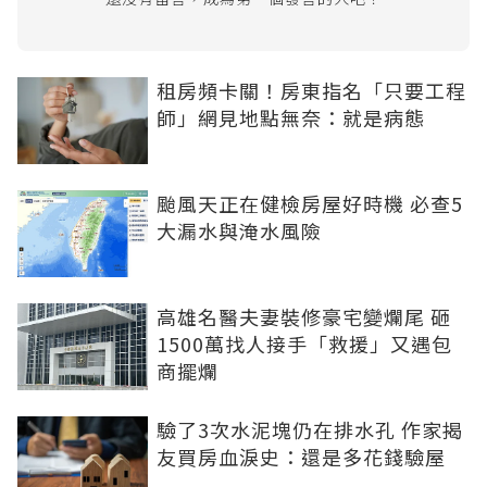
租房頻卡關！房東指名「只要工程
師」網見地點無奈：就是病態
颱風天正在健檢房屋好時機 必查5
大漏水與淹水風險
高雄名醫夫妻裝修豪宅變爛尾 砸
1500萬找人接手「救援」又遇包
商擺爛
驗了3次水泥塊仍在排水孔 作家揭
友買房血淚史：還是多花錢驗屋