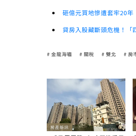
砸億元買地慘遭套牢20年
貸房入股藏斷頭危機！「四
金龍海嘯
關稅
雙北
房
房產新訊