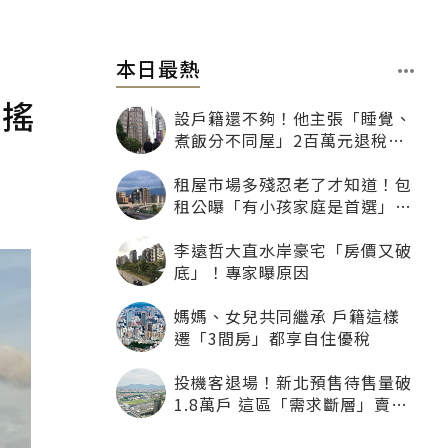
本日最熱
人搖
設戶籍還不夠！他主張「睡覺、
煮飯分不同屋」2百萬元退稅照
樣沒了
租屋市場多殘忍老了才知道！包
租公曝「有小孩家庭是首選」：
寧可不租老人也別自找麻煩
李遠哲大直水岸豪宅「房價又破
底」！專家曝原因
媽媽、女兒共同繼承 戶籍這樣
遷「3間房」都享自住優稅
投機客退場！新北預售待售量破
1.8萬戶 這區「需求斷層」賣壓
最大