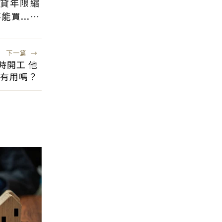
還貸年限縮
買...條
貸
下一篇
→
時開工 他
有用嗎？