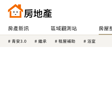
房產新訊
區域觀測站
房屋
青安3.0
繼承
租屋補助
浴室