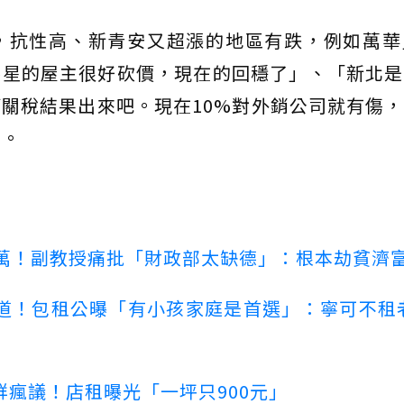
，抗性高、新青安又超漲的地區有跌，例如萬華
零星的屋主很好砍價，現在的回穩了」、「新北是
關稅結果出來吧。現在10%對外銷公司就有傷
」。
00萬！副教授痛批「財政部太缺德」：根本劫貧濟
道！包租公曝「有小孩家庭是首選」：寧可不租
瘋議！店租曝光「一坪只900元」