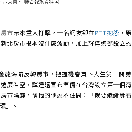
。示意圖。 聯合報系資料照
給
房市
帶來重大打擊，一名網友卻在
PTT抱怨
，原
到新北房市根本沒什麼波動，加上輝達總部設立的
與金龍海嘯反轉房市，把握機會買下人生第一間房
前這麼看空，輝達還宣布準備在台灣設立第一個海
掃房市陰霾。懊惱的他忍不住問：「還要繼續等看
環」。