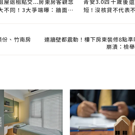
租屋退租點交...房東房客觀念
青安3.0四十歲後
大不同！3大爭端曝：牆面油
短！沒核貸不代表不能
漆、沙發賠償最常鬧翻
件好仍可爭取一般房
頭份、竹南房
連牆壁都震動！樓下房東裝修8點準
崩潰：檢舉