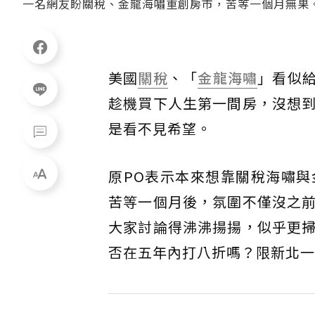
一名網友盼關稅、金龍海嘯重創房市，苦等一個月無果
美國
關稅
、「
金龍海嘯
」看似
趁機買下人生第一間房，沒想
是看不見希望。
原PO表示本來想靠關稅海嘯
苦等一個月後，氛圍不僅沒之
大家討論得沸沸揚揚，似乎更
否在五年內打八折嗎？限新北一