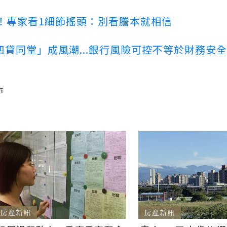
！專家看1細節搖頭：別看謄本就相信
貸同堂」成風潮...銀行風險可控不等於財務安全
市
房產新訊
房產新訊