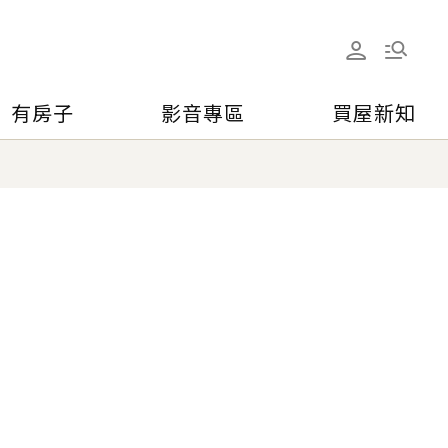
有房子
影音專區
買屋新知