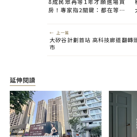
8成民眾再等1年才願進場買
房！專家指2關鍵：都在等大
選端牛肉、加上沉迷股市
←
上一篇
大矽谷計劃首站 高科技廊道翻轉
市
延伸閱讀