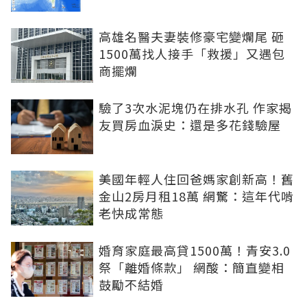
高雄名醫夫妻裝修豪宅變爛尾 砸
1500萬找人接手「救援」又遇包
商擺爛
驗了3次水泥塊仍在排水孔 作家揭
友買房血淚史：還是多花錢驗屋
美國年輕人住回爸媽家創新高！舊
金山2房月租18萬 網驚：這年代啃
老快成常態
婚育家庭最高貸1500萬！青安3.0
祭「離婚條款」 網酸：簡直變相
鼓勵不結婚