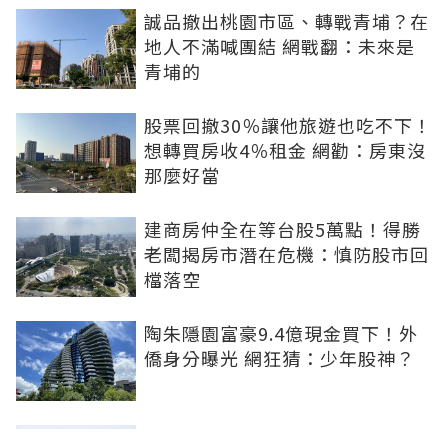
誠品撤出桃園市區、轉戰青埔？在
地人不滿喊團結 網戰翻：未來是
青埔的
股票回撤30％讓他旅遊也吃不下！
想轉買房收4％租金 網勸：房東沒
那麼好當
建商房仲全在等台股5萬點！得勝
老闆揭房市潛在危機：慎防股市回
檔落空
陶朱隱園富豪9.4億現金買下！外
僑身分曝光 網狂猜：少年股神？
樹林哪值得住、適合投資？網研究