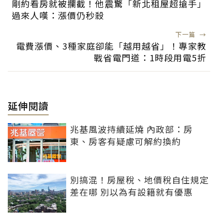
剛約看房就被攔截！他震驚「新北租屋超搶手」
過來人嘆：漲價仍秒殺
下一篇
→
電費漲價、3種家庭卻能「越用越省」！專家教
戰省電門道：1時段用電5折
延伸閱讀
兆基風波持續延燒 內政部：房
東、房客有疑慮可解約換約
別搞混！房屋稅、地價稅自住規定
差在哪 別以為有設籍就有優惠