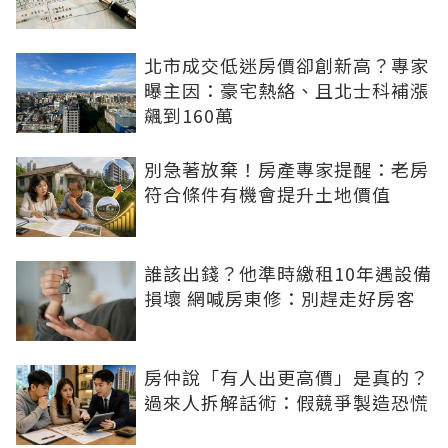
北市成交低迷房價卻創新高？專家
曝主因：豪宅熱絡、且北士科補漲
飆到160萬
別急著放棄！房產專家提醒：老房
符合條件有機會提升土地價值
誰該出錢？他準時繳租10年遇設備
損壞 網喊房東修：別趕走好房客
房仲說「有人出更高價」是真的？
過來人拆解話術：假競爭製造恐慌