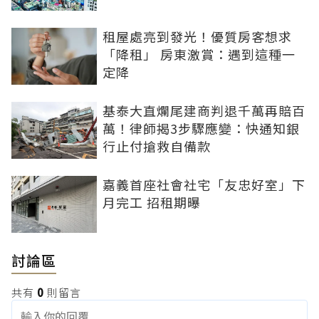
租屋處亮到發光！優質房客想求
「降租」 房東激賞：遇到這種一
定降
基泰大直爛尾建商判退千萬再賠百
萬！律師揭3步驟應變：快通知銀
行止付搶救自備款
嘉義首座社會社宅「友忠好室」下
月完工 招租期曝
討論區
共有
0
則留言