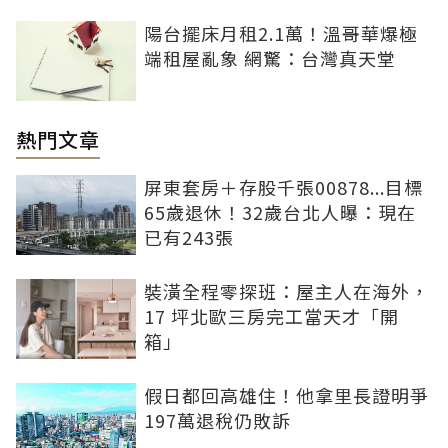
陽台擺床月租2.1萬！溫哥華爆極
端租屋亂象 網驚：台灣真天堂
熱門文章
屏東套房＋存股千張00878...目標
65歲退休！32歲台北人曝：現在
已有243張
裝潢全程零探班：屋主人在海外，
17 坪北歐三房完工當天才「開
箱」
假日都回高雄住！他拿里長證明爭
197萬退稅仍敗訴