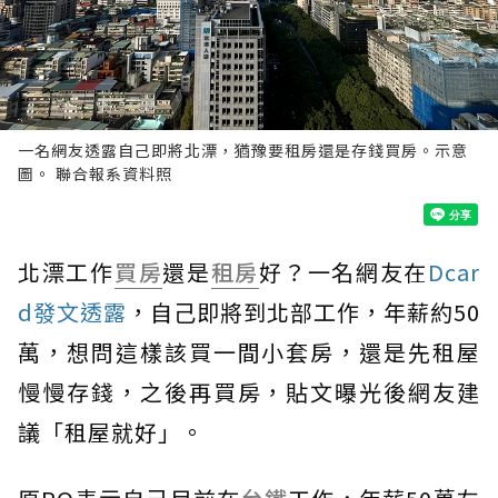
一名網友透露自己即將北漂，猶豫要租房還是存錢買房。示意
圖。 聯合報系資料照
北漂工作
買房
還是
租房
好？一名網友在
Dcar
d發文透露
，自己即將到北部工作，年薪約50
萬，想問這樣該買一間小套房，還是先租屋
慢慢存錢，之後再買房，貼文曝光後網友建
議「租屋就好」。